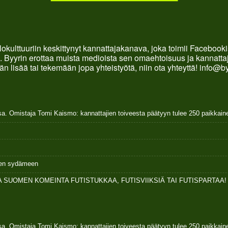
okulttuuriin keskittynyt kannattajakanava, joka toimii Faceboo
. Byyrin erottaa muista medioista sen omaehtoisuus ja kannattaja
än lisää tai tekemään jopa yhteistyötä, niin ota yhteyttä! info@b
sa. Omistaja Tomi Kaismo: kannattajien toiveesta päätyyn tulee 250 paikkai
ksen sydämeen
 SUOMEN KOMEINTA FUTISTUKKAA, FUTISVIIKSIÄ TAI FUTISPARTAA!
sa. Omistaja Tomi Kaismo: kannattajien toiveesta päätyyn tulee 250 paikkai