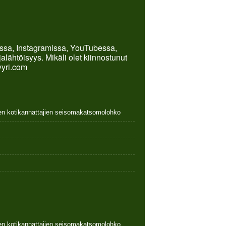
kissa, Instagramissa, YouTubessa,
lähtöisyys. Mikäli olet kiinnostunut
yyri.com
nen kotikannattajien seisomakatsomolohko
nen kotikannattajien seisomakatsomolohko