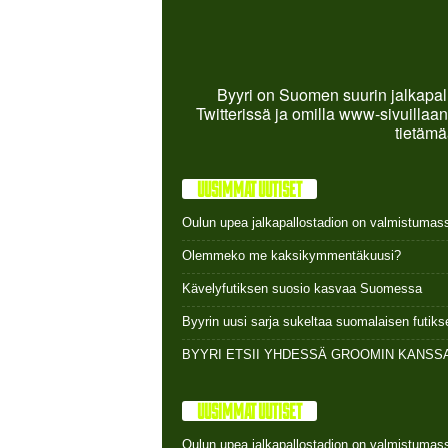
Byyri on Suomen suurin jalkapall
Twitterissä ja omilla www-sivuillaan
tietämä
UUSIMMAT UUTISET
Oulun upea jalkapallostadion on valmistumas
Olemmeko me kaksikymmentäkuusi?
Kävelyfutiksen suosio kasvaa Suomessa
Byyrin uusi sarja sukeltaa suomalaisen futi
BYYRI ETSII YHDESSÄ GROOMIN KANSSA
UUSIMMAT UUTISET
Oulun upea jalkapallostadion on valmistumas