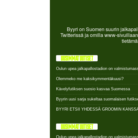
Byyri on Suomen suurin jalkapall
Twitterissä ja omilla www-sivuillaan
tietämä
UUSIMMAT UUTISET
Oulun upea jalkapallostadion on valmistumas
Olemmeko me kaksikymmentäkuusi?
Kävelyfutiksen suosio kasvaa Suomessa
Byyrin uusi sarja sukeltaa suomalaisen futi
BYYRI ETSII YHDESSÄ GROOMIN KANSSA
UUSIMMAT UUTISET
Oulun upea jalkapallostadion on valmistumas