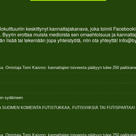
okulttuuriin keskittynyt kannattajakanava, joka toimii Faceboo
. Byyrin erottaa muista medioista sen omaehtoisuus ja kannattaja
än lisää tai tekemään jopa yhteistyötä, niin ota yhteyttä! info@b
sa. Omistaja Tomi Kaismo: kannattajien toiveesta päätyyn tulee 250 paikkai
ksen sydämeen
 SUOMEN KOMEINTA FUTISTUKKAA, FUTISVIIKSIÄ TAI FUTISPARTAA!
sa. Omistaja Tomi Kaismo: kannattajien toiveesta päätyyn tulee 250 paikkai