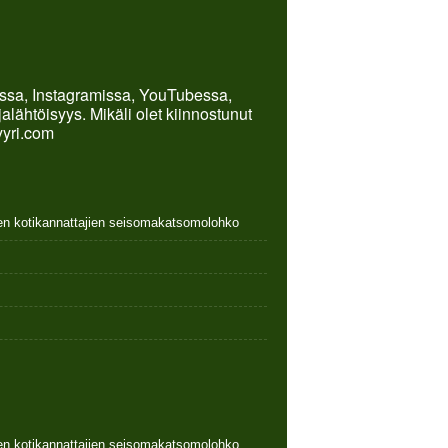
kissa, Instagramissa, YouTubessa,
lähtöisyys. Mikäli olet kiinnostunut
yyri.com
nen kotikannattajien seisomakatsomolohko
nen kotikannattajien seisomakatsomolohko