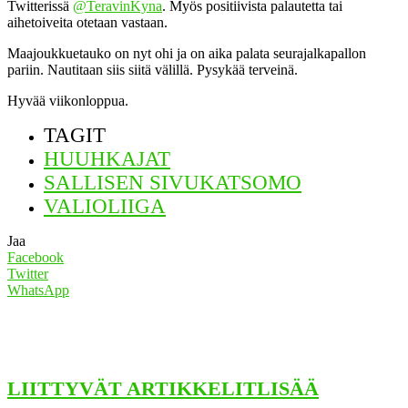
Twitterissä
@TeravinKyna
. Myös positiivista palautetta tai
aihetoiveita otetaan vastaan.
Maajoukkuetauko on nyt ohi ja on aika palata seurajalkapallon
pariin. Nautitaan siis siitä välillä. Pysykää terveinä.
Hyvää viikonloppua.
TAGIT
HUUHKAJAT
SALLISEN SIVUKATSOMO
VALIOLIIGA
Jaa
Facebook
Twitter
WhatsApp
LIITTYVÄT ARTIKKELIT
LISÄÄ