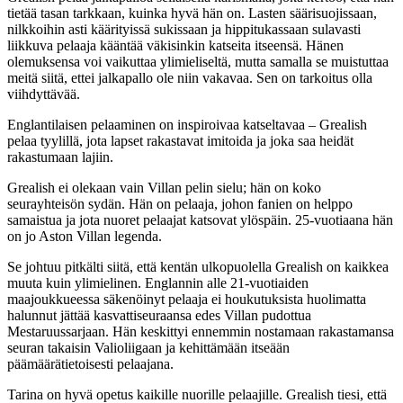
tietää tasan tarkkaan, kuinka hyvä hän on. Lasten säärisuojissaan,
nilkkoihin asti käärityissä sukissaan ja hippitukassaan sulavasti
liikkuva pelaaja kääntää väkisinkin katseita itseensä. Hänen
olemuksensa voi vaikuttaa ylimieliseltä, mutta samalla se muistuttaa
meitä siitä, ettei jalkapallo ole niin vakavaa. Sen on tarkoitus olla
viihdyttävää.
Englantilaisen pelaaminen on inspiroivaa katseltavaa – Grealish
pelaa tyylillä, jota lapset rakastavat imitoida ja joka saa heidät
rakastumaan lajiin.
Grealish ei olekaan vain Villan pelin sielu; hän on koko
seurayhteisön sydän. Hän on pelaaja, johon fanien on helppo
samaistua ja jota nuoret pelaajat katsovat ylöspäin. 25-vuotiaana hän
on jo Aston Villan legenda.
Se johtuu pitkälti siitä, että kentän ulkopuolella Grealish on kaikkea
muuta kuin ylimielinen. Englannin alle 21-vuotiaiden
maajoukkueessa säkenöinyt pelaaja ei houkutuksista huolimatta
halunnut jättää kasvattiseuraansa edes Villan pudottua
Mestaruussarjaan. Hän keskittyi ennemmin nostamaan rakastamansa
seuran takaisin Valioliigaan ja kehittämään itseään
päämäärätietoisesti pelaajana.
Tarina on hyvä opetus kaikille nuorille pelaajille. Grealish tiesi, että