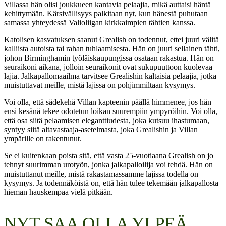
Villassa hän olisi joukkueen kantavia pelaajia, mikä auttaisi häntä
kehittymään. Kärsivällisyys palkitaan nyt, kun hänestä puhutaan
samassa yhteydessä Valioliigan kirkkaimpien tähtien kanssa.
Katolisen kasvatuksen saanut Grealish on todennut, ettei juuri välitä
kalliista autoista tai rahan tuhlaamisesta. Hän on juuri sellainen tähti,
johon Birminghamin työläiskaupungissa osataan rakastua. Hän on
seuraikoni aikana, jolloin seuraikonit ovat sukupuuttoon kuolevaa
lajia. Jalkapallomaailma tarvitsee Grealishin kaltaisia pelaajia, jotka
muistuttavat meille, mistä lajissa on pohjimmiltaan kysymys.
Voi olla, että sädekehä Villan kapteenin päällä himmenee, jos hän
ensi kesänä tekee odotetun loikan suurempiin ympyröihin. Voi olla,
että osa siitä pelaamisen eleganttiudesta, joka kutsuu ihastumaan,
syntyy siitä altavastaaja-asetelmasta, joka Grealishin ja Villan
ympärille on rakentunut.
Se ei kuitenkaan poista sitä, että vasta 25-vuotiaana Grealish on jo
tehnyt suurimman urotyön, jonka jalkapalloilija voi tehdä. Hän on
muistuttanut meille, mistä rakastamassamme lajissa todella on
kysymys. Ja todennäköistä on, että hän tulee tekemään jalkapallosta
hieman hauskempaa vielä pitkään.
NYT SAA OLLA YLPEÄ