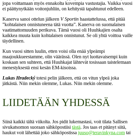
jopa voittamaan myös ennakolta kovempia vastustajia. Vaikka vuosi
ei päättynytkään voitonjuhliin, on kehitystä tapahtunut edelleen.
Kanerva sanoi ottelun jälkeen
V Sportin
haastattelussa, että pitää
”kohtalaisen onnistuneena tätä vuotta”. Kanerva on suomalaisen
vaatimattomuuden perikuva. Tämä vuosi oli Huuhkajien osalta
kaikkea muuta kuin kohtalaisen onnistunut. Se oli yhtä voittoa vaille
täydellinen.
Kun vuosi sitten luulin, etten voisi olla enää ylpeämpi
maajoukkueestamme, olin väärässä. Olen nyt luottavaisempi kuin
koskaan sen suhteen, että Huuhkajat lähtevät tosissaan taistelemaan
menestyksestä ensi kesän EM-kisoissa.
Lukas Hradecký
totesi pelin jälkeen, että on vitun ylpeä joka
jätkästä. Niin mekin olemme, Lukas. Niin mekin olemme.
LIIDETÄÄN YHDESSÄ
Siinä kaikki tältä viikolta. Jos pidit lukemastasi, voit tilata Sallisen
sivukatsomon suoraan sähköpostiisi
tästä
. Jos taas et pitänyt siitä,
haukut voit lähettää joko sähköpostissa
juuso@teravinkyna.com
tai