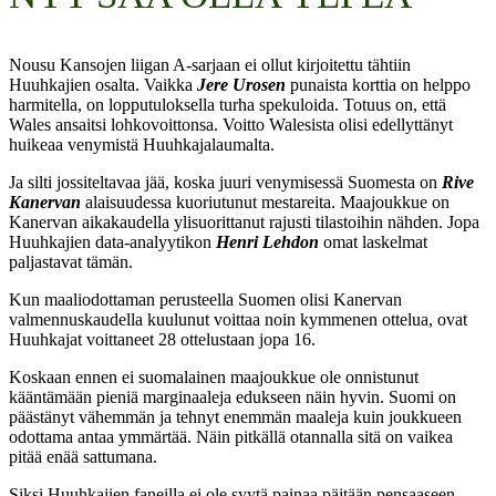
Nousu Kansojen liigan A-sarjaan ei ollut kirjoitettu tähtiin
Huuhkajien osalta. Vaikka
Jere Urosen
punaista korttia on helppo
harmitella, on lopputuloksella turha spekuloida. Totuus on, että
Wales ansaitsi lohkovoittonsa. Voitto Walesista olisi edellyttänyt
huikeaa venymistä Huuhkajalaumalta.
Ja silti jossiteltavaa jää, koska juuri venymisessä Suomesta on
Rive
Kanervan
alaisuudessa kuoriutunut mestareita. Maajoukkue on
Kanervan aikakaudella ylisuorittanut rajusti tilastoihin nähden. Jopa
Huuhkajien data-analyytikon
Henri Lehdon
omat laskelmat
paljastavat tämän.
Kun maaliodottaman perusteella Suomen olisi Kanervan
valmennuskaudella kuulunut voittaa noin kymmenen ottelua, ovat
Huuhkajat voittaneet 28 ottelustaan jopa 16.
Koskaan ennen ei suomalainen maajoukkue ole onnistunut
kääntämään pieniä marginaaleja edukseen näin hyvin. Suomi on
päästänyt vähemmän ja tehnyt enemmän maaleja kuin joukkueen
odottama antaa ymmärtää. Näin pitkällä otannalla sitä on vaikea
pitää enää sattumana.
Siksi Huuhkajien faneilla ei ole syytä painaa päitään pensaaseen,