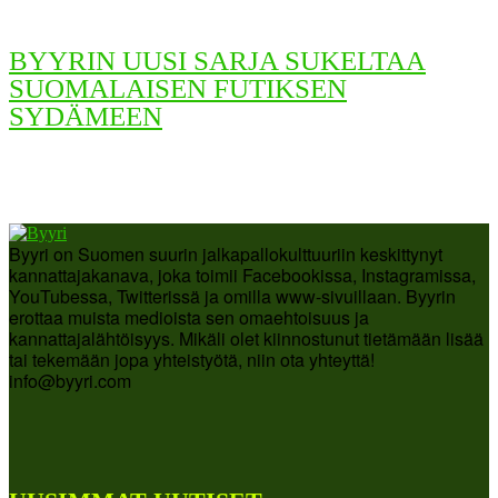
BYYRIN UUSI SARJA SUKELTAA
SUOMALAISEN FUTIKSEN
SYDÄMEEN
Byyri on Suomen suurin jalkapallokulttuuriin keskittynyt
kannattajakanava, joka toimii Facebookissa, Instagramissa,
YouTubessa, Twitterissä ja omilla www-sivuillaan. Byyrin
erottaa muista medioista sen omaehtoisuus ja
kannattajalähtöisyys. Mikäli olet kiinnostunut tietämään lisää
tai tekemään jopa yhteistyötä, niin ota yhteyttä!
info@byyri.com