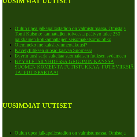
UUSIMMAT UUTISET
Oulun upea jalkapallostadion on valmistumassa. Omistaja
Tomi Kaismo: kannattajien toiveesta päätyyn tulee 250
paikkainen kotikannattajien seisomakatsomolohko
Olemmeko me kaksikymmentäkuusi?
Kävelyfutiksen suosio kasvaa Suomessa
Byyrin uusi sarja sukeltaa suomalaisen futiksen sydämeen
BYYRI ETSII YHDESSÄ GROOMIN KANSSA
SUOMEN KOMEINTA FUTISTUKKAA, FUTISVIIKSIÄ
TAI FUTISPARTAA!
UUSIMMAT UUTISET
Oulun upea jalkapallostadion on valmistumassa. Omistaja