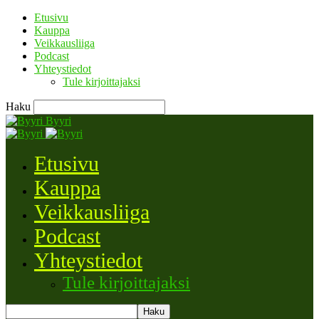
Etusivu
Kauppa
Veikkausliiga
Podcast
Yhteystiedot
Tule kirjoittajaksi
Haku
Byyri
Etusivu
Kauppa
Veikkausliiga
Podcast
Yhteystiedot
Tule kirjoittajaksi