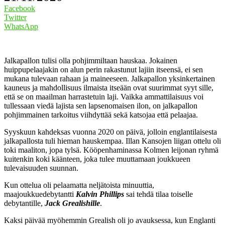
Facebook
Twitter
WhatsApp
Jalkapallon tulisi olla pohjimmiltaan hauskaa. Jokainen
huippupelaajakin on alun perin rakastunut lajiin itseensä, ei sen
mukana tulevaan rahaan ja maineeseen. Jalkapallon yksinkertainen
kauneus ja mahdollisuus ilmaista itseään ovat suurimmat syyt sille,
että se on maailman harrastetuin laji. Vaikka ammattilaisuus voi
tullessaan viedä lajista sen lapsenomaisen ilon, on jalkapallon
pohjimmainen tarkoitus viihdyttää sekä katsojaa että pelaajaa.
Syyskuun kahdeksas vuonna 2020 on päivä, jolloin englantilaisesta
jalkapallosta tuli hieman hauskempaa. Illan Kansojen liigan ottelu oli
toki maaliton, jopa tylsä. Kööpenhaminassa Kolmen leijonan ryhmä
kuitenkin koki käänteen, joka tulee muuttamaan joukkueen
tulevaisuuden suunnan.
Kun ottelua oli pelaamatta neljätoista minuuttia,
maajoukkuedebytantti
Kalvin Phillips
sai tehdä tilaa toiselle
debytantille,
Jack Grealishille
.
Kaksi päivää myöhemmin Grealish oli jo avauksessa, kun Englanti