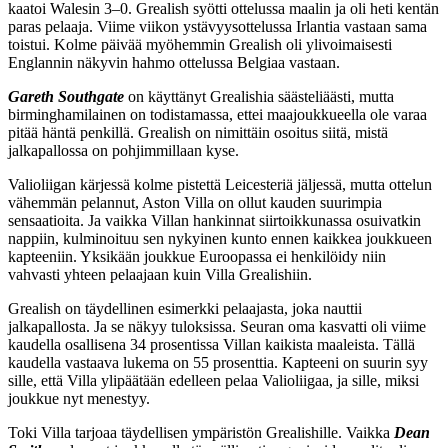
kaatoi Walesin 3
–
0. Grealish syötti ottelussa maalin ja oli heti kentän
paras pelaaja. Viime viikon ystävyysottelussa Irlantia vastaan sama
toistui. Kolme päivää myöhemmin Grealish oli ylivoimaisesti
Englannin näkyvin hahmo ottelussa Belgiaa vastaan.
Gareth Southgate
on käyttänyt Grealishia säästeliäästi, mutta
birminghamilainen on todistamassa, ettei maajoukkueella ole varaa
pitää häntä penkillä. Grealish on nimittäin osoitus siitä, mistä
jalkapallossa on pohjimmillaan kyse.
Valioliigan kärjessä kolme pistettä Leicesteriä jäljessä, mutta ottelun
vähemmän pelannut, Aston Villa on ollut kauden suurimpia
sensaatioita. Ja vaikka Villan hankinnat siirtoikkunassa osuivatkin
nappiin, kulminoituu sen nykyinen kunto ennen kaikkea joukkueen
kapteeniin. Yksikään joukkue Euroopassa ei henkilöidy niin
vahvasti yhteen pelaajaan kuin Villa Grealishiin.
Grealish on täydellinen esimerkki pelaajasta, joka nauttii
jalkapallosta. Ja se näkyy tuloksissa. Seuran oma kasvatti oli viime
kaudella osallisena 34 prosentissa Villan kaikista maaleista. Tällä
kaudella vastaava lukema on 55 prosenttia. Kapteeni on suurin syy
sille, että Villa ylipäätään edelleen pelaa Valioliigaa, ja sille, miksi
joukkue nyt menestyy.
Toki Villa tarjoaa täydellisen ympäristön Grealishille. Vaikka
Dean