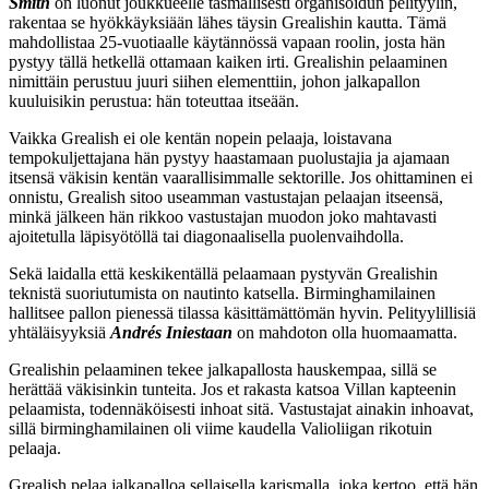
Smith
on luonut joukkueelle täsmällisesti organisoidun pelityylin,
rakentaa se hyökkäyksiään lähes täysin Grealishin kautta. Tämä
mahdollistaa 25-vuotiaalle käytännössä vapaan roolin, josta hän
pystyy tällä hetkellä ottamaan kaiken irti. Grealishin pelaaminen
nimittäin perustuu juuri siihen elementtiin, johon jalkapallon
kuuluisikin perustua: hän toteuttaa itseään.
Vaikka Grealish ei ole kentän nopein pelaaja, loistavana
tempokuljettajana hän pystyy haastamaan puolustajia ja ajamaan
itsensä väkisin kentän vaarallisimmalle sektorille. Jos ohittaminen ei
onnistu, Grealish sitoo useamman vastustajan pelaajan itseensä,
minkä jälkeen hän rikkoo vastustajan muodon joko mahtavasti
ajoitetulla läpisyötöllä tai diagonaalisella puolenvaihdolla.
Sekä laidalla että keskikentällä pelaamaan pystyvän Grealishin
teknistä suoriutumista on nautinto katsella. Birminghamilainen
hallitsee pallon pienessä tilassa käsittämättömän hyvin. Pelityylillisiä
yhtäläisyyksiä
Andrés Iniestaan
on mahdoton olla huomaamatta.
Grealishin pelaaminen tekee jalkapallosta hauskempaa, sillä se
herättää väkisinkin tunteita. Jos et rakasta katsoa Villan kapteenin
pelaamista, todennäköisesti inhoat sitä. Vastustajat ainakin inhoavat,
sillä birminghamilainen oli viime kaudella Valioliigan rikotuin
pelaaja.
Grealish pelaa jalkapalloa sellaisella karismalla, joka kertoo, että hän