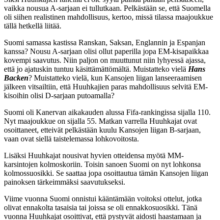
vaikka nousua A-sarjaan ei tullutkaan. Pelkästään se, että Suomella
oli siihen realistinen mahdollisuus, kertoo, missä tilassa maajoukkue
tällä hetkellä liitää.
Suomi samassa kastissa Ranskan, Saksan, Englannin ja Espanjan
kanssa? Nousu A-sarjaan olisi ollut paperilla jopa EM-kisapaikkaa
kovempi saavutus. Niin paljon on muuttunut niin lyhyessä ajassa,
että jo ajatuskin tuntuu käsittämättömältä. Muistatteko vielä
Hans
Backen
? Muistatteko vielä, kun Kansojen liigan lanseeraamisen
jälkeen vitsailtiin, että Huuhkajien paras mahdollisuus selvitä EM-
kisoihin olisi D-sarjaan putoamalla?
Suomi oli Kanervan aikakauden alussa Fifa-rankingissa sijalla 110.
Nyt maajoukkue on sijalla 55. Matkan varrella Huuhkajat ovat
osoittaneet, etteivät pelkästään kuulu Kansojen liigan B-sarjaan,
vaan ovat siellä taistelemassa lohkovoitosta.
Lisäksi Huuhkajat nousivat hyvien otteidensa myötä MM-
karsintojen kolmoskoriin. Toisin sanoen Suomi on nyt lohkonsa
kolmossuosikki. Se saattaa jopa osoittautua tämän Kansojen liigan
painoksen tärkeimmäksi saavutukseksi.
Viime vuonna Suomi onnistui kääntämään voitoksi ottelut, jotka
olivat ennakolta tasaisia tai joissa se oli ennakkosuosikki. Tänä
vuonna Huuhkajat osoittivat, että pystyvät aidosti haastamaan ja