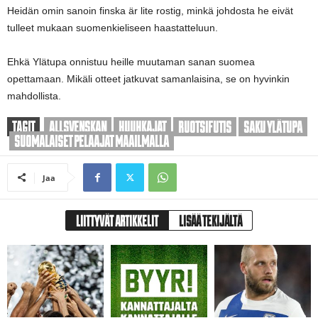
Heidän omin sanoin finska är lite rostig, minkä johdosta he eivät
tulleet mukaan suomenkieliseen haastatteluun.
Ehkä Ylätupa onnistuu heille muutaman sanan suomea
opettamaan. Mikäli otteet jatkuvat samanlaisina, se on hyvinkin
mahdollista.
TAGIT
ALLSVENSKAN
HUUHKAJAT
RUOTSIFUTIS
SAKU YLÄTUPA
SUOMALAISET PELAAJAT MAAILMALLA
Jaa
LIITTYVÄT ARTIKKELIT
LISÄÄ TEKIJÄLTÄ