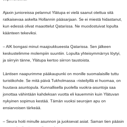
Ajaxin junioreissa pelannut Ylätupa ei vielä saanut otettua sitä
ratkaisevaa askelta Hollannin pääsarjaan. Se ei miestä hidastanut,
kun edessä olivat maaottelut Qatarissa. Ne muodostuivat lopulta
käänteen tekeviksi.
– AIK bongasi minut maajoukkueesta Qatarissa. Sen jälkeen
keskustelimme molempiin suuntiin. Lopulta yhteisymmärrys löytyi,
ja siirryin tänne, Ylätupa kertoo siirron taustoista.
Läntisen naapurimme pääkaupunki on monille suomalaisille tuttu
turistikohde. Se mitä päivä Tukholmassa -risteilyillä ei huomaa, on
huutava asuntopula. Kunnallisella puolella vuokra-asuntoja saa
jonottaa vähintään kahdeksan vuotta eli kauemmin kuin Ylätuvan
nykyinen sopimus kestää. Tämän vuoksi seurojen apu on
ensiarvoisen tärkeää.
– Seura hoiti minulle asunnon ja juoksevat asiat. Saman tien pääsin