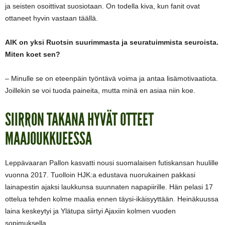
ja seisten osoittivat suosiotaan. On todella kiva, kun fanit ovat
ottaneet hyvin vastaan täällä.
AIK on yksi Ruotsin suurimmasta ja seuratuimmista seuroista.
Miten koet sen?
– Minulle se on eteenpäin työntävä voima ja antaa lisämotivaatiota.
Joillekin se voi tuoda paineita, mutta minä en asiaa niin koe.
SIIRRON TAKANA HYVÄT OTTEET
MAAJOUKKUEESSA
Leppävaaran Pallon kasvatti nousi suomalaisen futiskansan huulille
vuonna 2017. Tuolloin HJK:a edustava nuorukainen pakkasi
lainapestin ajaksi laukkunsa suunnaten napapiirille. Hän pelasi 17
ottelua tehden kolme maalia ennen täysi-ikäisyyttään. Heinäkuussa
laina keskeytyi ja Ylätupa siirtyi Ajaxiin kolmen vuoden
sopimuksella.