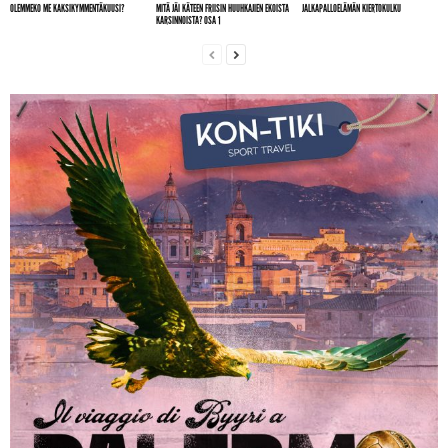
OLEMMEKO ME KAKSIKYMMENTÄKUUSI?
MITÄ JÄI KÄTEEN FRIISIN HUUHKAJIEN EKOISTA
JALKAPALLOELÄMÄN KIERTOKULKU
KARSINNOISTA? OSA 1