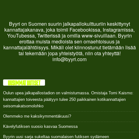
Byyri on Suomen suurin jalkapallokulttuuriin keskittynyt
kannattajakanava, joka toimii Facebookissa, Instagramissa,
YouTubessa, Twitterissä ja omilla www-sivuillaan. Byyrin
erottaa muista medioista sen omaehtoisuus ja
kannattajalähtöisyys. Mikäli olet kiinnostunut tietämään lisää
tai tekemään jopa yhteistyötä, niin ota yhteyttä!
info@byyri.com
UUSIMMAT UUTISET
Oulun upea jalkapallostadion on valmistumassa. Omistaja Tomi Kaismo:
kannattajien toiveesta päätyyn tulee 250 paikkainen kotikannattajien
seisomakatsomolohko
Olemmeko me kaksikymmentäkuusi?
Kävelyfutiksen suosio kasvaa Suomessa
Byyrin uusi sarja sukeltaa suomalaisen futiksen sydämeen