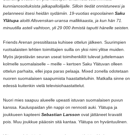
kunnianosoituksista jalkapalloilijalle. Silloin tiedät onnistuneesi ja
pelanneesi itsesi heidän sydämiin. 19-vuotias espoolainen
Saku
Ylätupa
aloitti Allsvenskan-uransa mallikkaasta, ja kun hän 71.
minuutilla asteli vaihtoon, yli 29 000 ihmistä taputti hänelle seisten.
Friends Arenan pressitilassa kuhisee ottelun jälkeen. Suurimpien
ruotsalaisten lehtien toimittajien suilla on yksi nimi ylitse muiden.
Myös järjestävän seuran useat toimihenkilöt tulevat juttelemaan
kolmelle suomalaiselle – meille – kertoen Saku Ylätuvan olleen
ottelun parhaita, ellei jopa paras pelaaja. Mixed zonella odotetaan
nuoren suomalaisen saapumista haastatteluihin. Matkalla sinne on
edessä kuitenkin vielä televisiohaastattelut.
Nuori mies saapuu alueelle upeasti istuvan suomalaisen puvun
kanssa. Kauluspaidan ylin nappi on rennosti auki. Ylätupa ja
joukkueen kapteeni
Sebastian Larsson
ovat jättäneet kravatit
pois. Muu joukkue pääosin sitä kantaa. Ylätupa on hyväntuulinen.