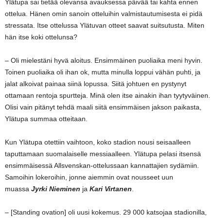
Ylätupa sai tietää olevansa avauksessa päivää tai kahta ennen
ottelua. Hänen omin sanoin otteluihin valmistautumisesta ei pidä
stressata. Itse ottelussa Ylätuvan otteet saavat suitsutusta. Miten
hän itse koki ottelunsa?
– Oli mielestäni hyvä aloitus. Ensimmäinen puoliaika meni hyvin.
Toinen puoliaika oli ihan ok, mutta minulla loppui vähän puhti, ja
jalat alkoivat painaa siinä lopussa. Siitä johtuen en pystynyt
ottamaan rentoja spurtteja. Minä olen itse ainakin ihan tyytyväinen.
Olisi vain pitänyt tehdä maali siitä ensimmäisen jakson paikasta,
Ylätupa summaa otteitaan.
Kun Ylätupa otettiin vaihtoon, koko stadion nousi seisaalleen
taputtamaan suomalaiselle messiaalleen. Ylätupa pelasi itsensä
ensimmäisessä Allsvenskan-ottelussaan kannattajien sydämiin.
Samoihin lokeroihin, jonne aiemmin ovat nousseet uun
muassa
Jyrki Nieminen
ja
Kari Virtanen
.
– [Standing ovation] oli uusi kokemus. 29 000 katsojaa stadionilla,