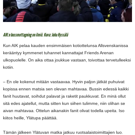
AIK:n bussmottagning on ilmiö. Kuva: Juha Hyssälä
Kun AIK pelaa kauden ensimmäisen kotiottelunsa Allsvenskanissa
kerääntyy kymmenet tuhannet kannattajat Friends Arenan
ulkopuolelle. On aika ottaa joukkue vastaan, toivottaa tervetulleeksi
kotiin.
– En ole kokenut mitään vastaavaa. Hyvin paljon jätkät puhuivat
kopissa ennen matsia sen olevan mahtavaa. Bussin edessä kaikki
fanit huutavat, soihdut palavat ja raketit paukkuvat. En minä ollut
sitä edes ajatellut, mutta sitten kun siihen tulimme, niin olihan se
aivan mahtavaa. Ottelun aikanakin fanit olivat todella upeita. Iso
kiitos heille, Ylätupa päättää.
Tämän jälkeen Ylätuvan matka jatkuu ruotsalaistoimittajien luo.