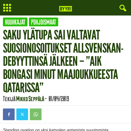
HUUHKAJAT
POHJOISMAAT
SAKU YLÄTUPA SAI VALTAVAT
SUOSIONOSOITUKSET ALLSVENSKAN-
DEBYYTTINSÄ JÄLKEEN – ”AIK
BONGASI MINUT MAAJOUKKUEESTA
QATARISSA”
Tekijä
Mikko Seppälä
-
01/04/2019
Standing ovation on yksi katsojien antamista suurimmista