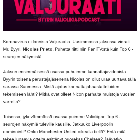
Koronavirus ei lannista Valjuraatia. Uusimmassa jaksossa vieraili
Mr. Byyri,
Nicolas Prieto
. Puhetta riitti niin FaniTV:stä kuin Top 6 -
seurojen näkymistä.
Jakson ensimmäisessä osassa puhuimme kannattajavideoista.
Byyrin toisena perustajajäsenenä Nicolas on ollut uraa uurtava tällä
sarassa Suomessa. Mistä ajatus kannattajahaastatteluiden
tekemiseen lähti? Mitkä ovat olleet Nicon parhaita muistoja vuosien
varrelta?
Toisessa, jykevämmässä osassa puimme Valioliigan Top 6 -
seurojen näkymiä tuleville kausille. Jatkuuko Liverpoolin
dominointi? Onko Manchester United oikealla tiellä? Entä mitä
tekee lupaavia otteita esittänyt nuorekas Chelsea? Jäävätkö