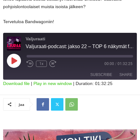
pohjoislontoolaiset muista isoista jälkeen?
Tervetuloa Bandwagoniin!
Valjuraati
Valjuraati-podcast: jakso 22 – TOP 6 näkymät feat Mr. Byyri, Nicolas Prieto
Play
1x
00:00
/
01:32:25
Episode
SUBSCRIBE
SHARE
Download file
|
Play in new window
|
Duration: 01:32:25
SHARE
RSS FEED
Jaa
LINK
EMBED