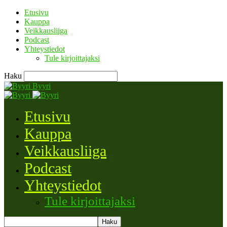
Etusivu
Kauppa
Veikkausliiga
Podcast
Yhteystiedot
Tule kirjoittajaksi
Haku
Byyri
Etusivu
Kauppa
Veikkausliiga
Podcast
Yhteystiedot
Tule kirjoittajaksi