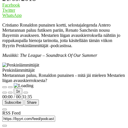
Facebook
Twitter
WhatsApp
Cristiano Ronaldon punainen kortti, selostajalegenda Antero
Mertarannan paluu futiksen pariin, Renato Sanchesin nousu
Bayernin avaukseen. Mestarien liigan avauskierroksella nähtiin jo
roppakaupalla hienoja tarinoita, joita käsitellään tämän viikon
Byyrin Penkinlämmittäjät -podcastissa.
Musiikki: The League – Soundtrack Of Our Summer
Penkinlämmittäjät
Mertarannan paluu, Ronaldon punainen - mitä jäi mieleen Mestarien
liigan avauskierroksesta?
Play
Pause
1x
Episode
Episode
00:00
/
00:31:35
Subscribe
Share
RSS Feed