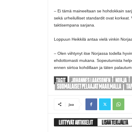
– Ei tämä maineeltaan se hohdokkain sarja o
sekä urheilulliset standardit ovat korkeat.
taktisempana sarjana.
Loppuun Heikkilä antaa vielä vinkin Norjaan 
– Olen viihtynyt itse Norjassa todella hyvi
ehdottomasti mukana. Sopeutumista helpott
ennen siirtoa kohdillaan ja täten palautum
TAGIT
JOHANNES LAAKSONEN
NORJA
SUOMALAISET PELAAJAT MAAILMALLA
TAP
Jaa
LIITTYVÄT ARTIKKELIT
LISÄÄ TEKIJÄLTÄ