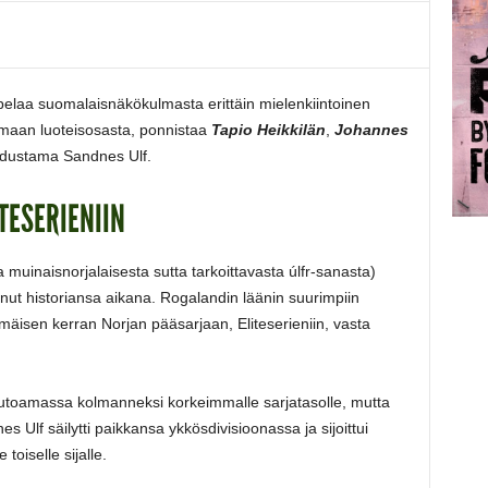
 pelaa suomalaisnäkökulmasta erittäin mielenkiintoinen
 maan luoteisosasta, ponnistaa
Tapio Heikkilän
,
Johannes
dustama Sandnes Ulf.
TESERIENIIN
muinaisnorjalaisesta sutta tarkoittavasta úlfr-sanasta)
inut historiansa aikana. Rogalandin läänin suurimpiin
äisen kerran Norjan pääsarjaan, Eliteserieniin, vasta
 putoamassa kolmanneksi korkeimmalle sarjatasolle, mutta
 Ulf säilytti paikkansa ykkösdivisioonassa ja sijoittui
toiselle sijalle.