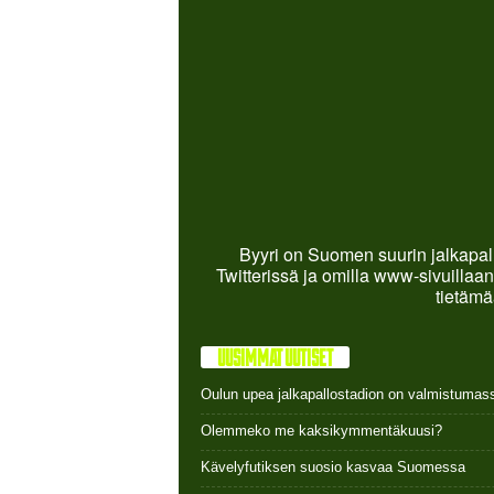
Byyri on Suomen suurin jalkapall
Twitterissä ja omilla www-sivuillaan
tietämä
UUSIMMAT UUTISET
Oulun upea jalkapallostadion on valmistumas
Olemmeko me kaksikymmentäkuusi?
Kävelyfutiksen suosio kasvaa Suomessa