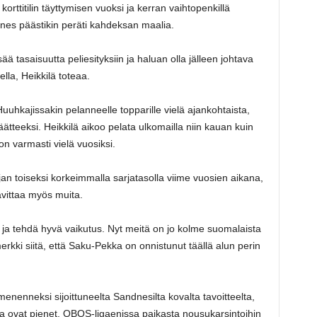
korttitilin täyttymisen vuoksi ja kerran vaihtopenkillä
nes päästikin peräti kahdeksan maalia.
ää tasaisuutta peliesityksiin ja haluan olla jälleen johtava
lla, Heikkilä toteaa.
uhkajissakin pelanneelle topparille vielä ajankohtaista,
tteeksi. Heikkilä aikoo pelata ulkomailla niin kauan kuin
 on varmasti vielä vuosiksi.
an toiseksi korkeimmalla sarjatasolla viime vuosien aikana,
vittaa myös muita.
ja tehdä hyvä vaikutus. Nyt meitä on jo kolme suomalaista
rkki siitä, että Saku-Pekka on onnistunut täällä alun perin
nenneksi sijoittuneelta Sandnesilta kovalta tavoitteelta,
sa ovat pienet. OBOS-ligaenissa paikasta nousukarsintoihin