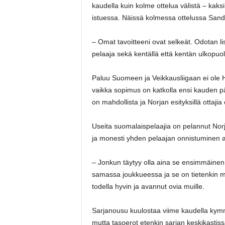
kaudella kuin kolme ottelua välistä – kaksi 
istuessa. Näissä kolmessa ottelussa Sand
– Omat tavoitteeni ovat selkeät. Odotan lis
pelaaja sekä kentällä että kentän ulkopuole
Paluu Suomeen ja Veikkausliigaan ei ole Hu
vaikka sopimus on katkolla ensi kauden pää
on mahdollista ja Norjan esityksillä ottajia
Useita suomalaispelaajia on pelannut Norj
ja monesti yhden pelaajan onnistuminen a
– Jonkun täytyy olla aina se ensimmäinen 
samassa joukkueessa ja se on tietenkin me
todella hyvin ja avannut ovia muille.
Sarjanousu kuulostaa viime kaudella kymme
mutta tasoerot etenkin sarjan keskikastis