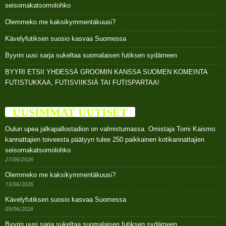
seisomakatsomolohko
Olemmeko me kaksikymmentäkuusi?
Kävelyfutiksen suosio kasvaa Suomessa
Byyrin uusi sarja sukeltaa suomalaisen futiksen sydämeen
BYYRI ETSII YHDESSÄ GROOMIN KANSSA SUOMEN KOMEINTA
FUTISTUKKAA, FUTISVIIKSIÄ TAI FUTISPARTAA!
UUSIMMAT UUTISET
Oulun upea jalkapallostadion on valmistumassa. Omistaja Tomi Kaismo:
kannattajien toiveesta päätyyn tulee 250 paikkainen kotikannattajien
seisomakatsomolohko
27/06/2026
Olemmeko me kaksikymmentäkuusi?
13/06/2026
Kävelyfutiksen suosio kasvaa Suomessa
09/06/2026
Byyrin uusi sarja sukeltaa suomalaisen futiksen sydämeen