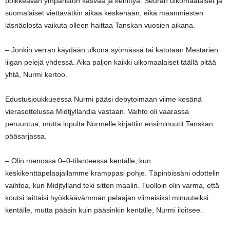
poikkeavan ympäristön kasvaa ja kehittyä. Seuran ulkomaalaiset ja
suomalaiset viettävätkin aikaa keskenään, eikä maanmiesten
läsnäolosta vaikuta olleen haittaa Tanskan vuosien aikana.
– Jonkin verran käydään ulkona syömässä tai katotaan Mestarien
liigan pelejä yhdessä. Aika paljon kaikki ulkomaalaiset täällä pitää
yhtä, Nurmi kertoo.
Edustusjoukkueessa Nurmi pääsi debytoimaan viime kesänä
vierasottelussa Midtjyllandia vastaan. Vaihto oli vaarassa
peruuntua, mutta lopulta Nurmelle kirjattiin ensiminuutit Tanskan
pääsarjassa.
­– Olin menossa 0–0-tilanteessa kentälle, kun
keskikenttäpelaajallamme kramppasi pohje. Täpinöissäni odottelin
vaihtoa, kun Midjtylland teki sitten maalin. Tuolloin olin varma, että
koutsi laittaisi hyökkäävämmän pelaajan viimeisiksi minuuteiksi
kentälle, mutta pääsin kuin pääsinkin kentälle, Nurmi iloitsee.