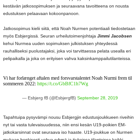
kestävän jatkosopimuksen ja seuraavana tavoitteena on nousta
edustuksen pelaavaan kokoonpanoon.
Jatkosopimus kielii siitä, että Noah Nurmen potentiaali tiedostetaan
myös Esbjergissä. Seuran urheilutoimenjohtaja
Jimmi Jacobsen
kehui Nurmea uuden sopimuksen julkistuksen yhteydessä
rauhalliseksi puolustajaksi, joka voi tarvittaessa pelata usealla eri
pelipaikalla ja joka on erityisen vahva kaksinkamppailutilanteissa.
Vi har forlænget aftalen med forsvarstalentet Noah Nurmi frem til
sommeren 2022:
https://t.co/GbBfC1h7Wg
— Esbjerg fB (@EsbjergfB)
September 28, 2019
Tapahtuipa pysyvämpi nousu Esbjergjin edustusjoukkueen riveihin
nyt tai vasta tulevaisuudessa, niin ensi kesän U19-poikien EM-
jatkokarsinnat ovat seuraava iso haaste. U19-joukkue on Nurmen
mukaan henkisesti vahva ryhmä ja tiukoissa tilanteissa kaikki