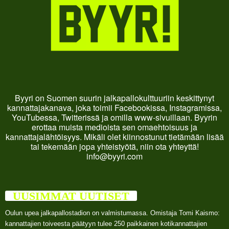
Byyri on Suomen suurin jalkapallokulttuuriin keskittynyt
kannattajakanava, joka toimii Facebookissa, Instagramissa,
YouTubessa, Twitterissä ja omilla www-sivuillaan. Byyrin
erottaa muista medioista sen omaehtoisuus ja
kannattajalähtöisyys. Mikäli olet kiinnostunut tietämään lisää
tai tekemään jopa yhteistyötä, niin ota yhteyttä!
info@byyri.com
UUSIMMAT UUTISET
Oulun upea jalkapallostadion on valmistumassa. Omistaja Tomi Kaismo:
kannattajien toiveesta päätyyn tulee 250 paikkainen kotikannattajien