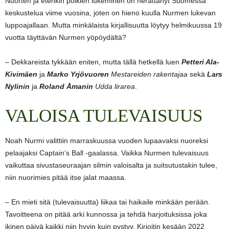
Nuorten ja etenkin poikien lukeminen on herättänyt Suomessa
keskustelua viime vuosina, joten on hieno kuulla Nurmen lukevan
luppoajallaan. Mutta minkälaista kirjallisuutta löytyy helmikuussa 19
vuotta täyttävän Nurmen yöpöydältä?
– Dekkareista tykkään eniten, mutta tällä hetkellä luen
Petteri Ala-
Kivimäen
ja
Marko Yrjövuoren
Mestareiden rakentajaa
sekä
Lars
Nylinin
ja
Roland Åmanin
Udda lirarea
.
VALOISA TULEVAISUUS
Noah Nurmi valittiin marraskuussa vuoden lupaavaksi nuoreksi
pelaajaksi Captain’s Ball -gaalassa. Vaikka Nurmen tulevaisuus
vaikuttaa sivustaseuraajan silmin valoisalta ja suitsutustakin tulee,
niin nuorimies pitää itse jalat maassa.
– En mieti sitä (tulevaisuutta) liikaa tai haikaile minkään perään.
Tavoitteena on pitää arki kunnossa ja tehdä harjoituksissa joka
ikinen päivä kaikki niin hyvin kuin pystyy. Kirjoitin kesään 2022