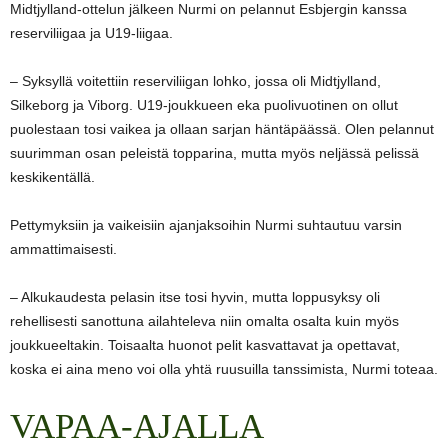
Midtjylland-ottelun jälkeen Nurmi on pelannut Esbjergin kanssa
reserviliigaa ja U19-liigaa.
– Syksyllä voitettiin reserviliigan lohko, jossa oli Midtjylland,
Silkeborg ja Viborg. U19-joukkueen eka puolivuotinen on ollut
puolestaan tosi vaikea ja ollaan sarjan häntäpäässä. Olen pelannut
suurimman osan peleistä topparina, mutta myös neljässä pelissä
keskikentällä.
Pettymyksiin ja vaikeisiin ajanjaksoihin Nurmi suhtautuu varsin
ammattimaisesti.
– Alkukaudesta pelasin itse tosi hyvin, mutta loppusyksy oli
rehellisesti sanottuna ailahteleva niin omalta osalta kuin myös
joukkueeltakin. Toisaalta huonot pelit kasvattavat ja opettavat,
koska ei aina meno voi olla yhtä ruusuilla tanssimista, Nurmi toteaa.
VAPAA-AJALLA