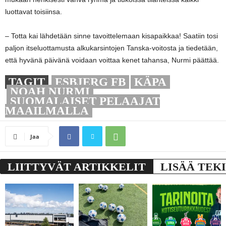
luottavat toisiinsa.
– Totta kai lähdetään sinne tavoittelemaan kisapaikkaa! Saatiin tosi
paljon itseluottamusta alkukarsintojen Tanska-voitosta ja tiedetään,
että hyvänä päivänä voidaan voittaa kenet tahansa, Nurmi päättää.
TAGIT
ESBJERG FB
KÄPA
NOAH NURMI
SUOMALAISET PELAAJAT
MAAILMALLA
Jaa
LIITTYVÄT ARTIKKELIT
LISÄÄ TEK