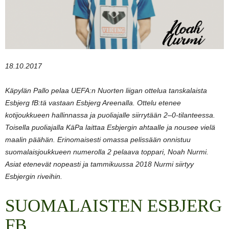
18.10.2017
Käpylän Pallo pelaa UEFA:n Nuorten liigan ottelua tanskalaista
Esbjerg fB:tä vastaan Esbjerg Areenalla. Ottelu etenee
kotijoukkueen hallinnassa ja puoliajalle siirrytään 2–0-tilanteessa.
Toisella puoliajalla KäPa laittaa Esbjergin ahtaalle ja nousee vielä
maalin päähän. Erinomaisesti omassa pelissään onnistuu
suomalaisjoukkueen numerolla 2 pelaava toppari, Noah Nurmi.
Asiat etenevät nopeasti ja tammikuussa 2018 Nurmi siirtyy
Esbjergin riveihin.
SUOMALAISTEN ESBJERG
FB