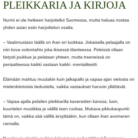
PLEIKKARIA JA KIRJOJA
Nurmi ei ole hetkeen harjoitellut Suomessa, mutta haluaa nostaa
yhden asian esiin harjoittelun osalta.
– Vaatimustaso täällä on ihan eri luokkaa. Jokaisella pelaajalla on
niin kova voitontahto joka ikisessä tilanteessa. Peleissä ollaan
tietysti joukkue ja pelataan yhteen, mutta treeneissä on
periaatteessa kaikki vastaan kaikki -mentaliteetti.
Elämään mahtuu muutakin kuin jalkapallo ja vapaa-ajan vietosta on
mielenkiintoista tiedustella, vaikka vastaukset harvoin yllättävät.
– Vapaa-ajalla pelailen pleikkarilla kavereiden kanssa, luen,
kuuntelen musiikkia ja välillä teen ruokaa. Mukava pikkukaupunki
tämä on, vaikka sää välillä ärsyttääkin, kun ollaan ihan avomeren
rannalla.