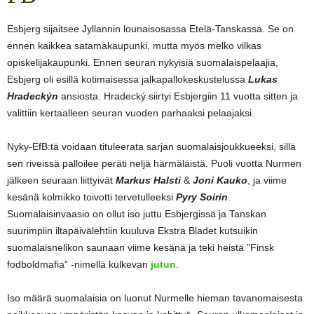
Esbjerg sijaitsee Jyllannin lounaisosassa Etelä-Tanskassa. Se on
ennen kaikkea satamakaupunki, mutta myös melko vilkas
opiskelijakaupunki. Ennen seuran nykyisiä suomalaispelaajia,
Esbjerg oli esillä kotimaisessa jalkapallokeskustelussa
Lukas
Hradeckýn
ansiosta. Hradecký siirtyi Esbjergiin 11 vuotta sitten ja
valittiin kertaalleen seuran vuoden parhaaksi pelaajaksi.
Nyky-EfB:tä voidaan tituleerata sarjan suomalaisjoukkueeksi, sillä
sen riveissä palloilee peräti neljä härmäläistä. Puoli vuotta Nurmen
jälkeen seuraan liittyivät
Markus Halsti
&
Joni Kauko
, ja viime
kesänä kolmikko toivotti tervetulleeksi
Pyry Soirin
.
Suomalaisinvaasio on ollut iso juttu Esbjergissä ja Tanskan
suurimpiin iltapäivälehtiin kuuluva Ekstra Bladet kutsuikin
suomalaisnelikon saunaan viime kesänä ja teki heistä ”Finsk
fodboldmafia” -nimellä kulkevan
jutun
.
Iso määrä suomalaisia on luonut Nurmelle hieman tavanomaisesta