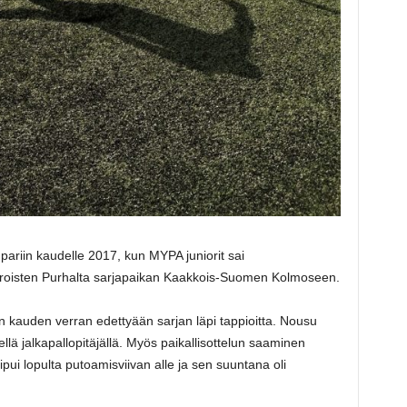
pariin kaudelle 2017, kun MYPA juniorit sai
roisten Purhalta sarjapaikan Kaakkois-Suomen Kolmoseen.
in kauden verran edettyään sarjan läpi tappioitta. Nousu
llä jalkapallopitäjällä. Myös paikallisottelun saaminen
ipui lopulta putoamisviivan alle ja sen suuntana oli