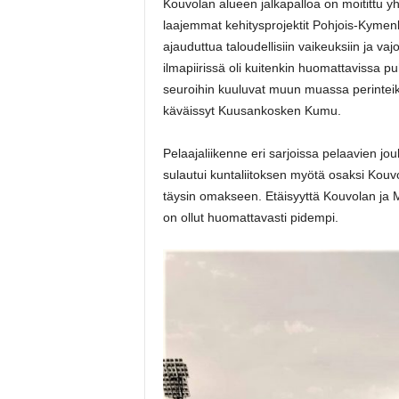
Kouvolan alueen jalkapalloa on moitittu yh
laajemmat kehitysprojektit Pohjois-Kymen
ajauduttua taloudellisiin vaikeuksiin ja vaj
ilmapiirissä oli kuitenkin huomattavissa 
seuroihin kuuluvat muun muassa perinteikk
käväissyt Kuusankosken Kumu.
Pelaajaliikenne eri sarjoissa pelaavien jo
sulautui kuntaliitoksen myötä osaksi Kouv
täysin omakseen. Etäisyyttä Kouvolan ja M
on ollut huomattavasti pidempi.