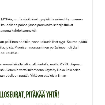
t MYPAa, mutta sijoitukset pysyivät tasaisesti kymmenen
llä kaudellaan pääsarjassa
punavalkoiset
sijoittuivat
aamana kahdeksanneksi.
n pelillinen ahdinko, vaan taloudelliset syyt. Seuran päätä
auksilla, joista Muurisen naaraaminen peräsimeen oli yksi
n seurauksin.
sia suomalaisella jalkapallokartalla, mutta MYPAn tapaan
sä. Aiemmin vertailukohteena käytetty Haka koki sekin
an edelleen nauttia Ykkösen otteluista ilman
LOSEURAT, PITÄKÄÄ YHTÄ!