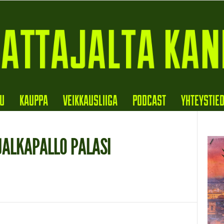
VU
KAUPPA
VEIKKAUSLIIGA
PODCAST
YHTEYSTIE
JALKAPALLO PALASI