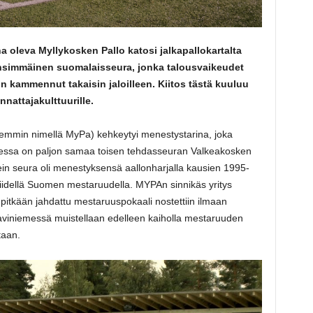
 oleva Myllykosken Pallo katosi jalkapallokartalta
ensimmäinen suomalaisseura, jonka talousvaikeudet
n kammennut takaisin jaloilleen. Kiitos tästä kuuluu
annattajakulttuurille.
emmin nimellä MyPa) kehkeytyi menestystarina, joka
eessa on paljon samaa toisen tehdasseuran Valkeakosken
 seura oli menestyksensä aallonharjalla kausien 1995-
i viidellä Suomen mestaruudella. MYPAn sinnikäs yritys
n pitkään jahdattu mestaruuspokaali nostettiin ilmaan
aviniemessä muistellaan edelleen kaiholla mestaruuden
taan.