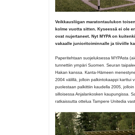
Veikkausliigan maratontaulukon toisena
kolme vuotta sitten. Kyseessä ei ole 
ovat nujertaneet. Nyt MYPA on kuitenki
vakaalle junioritoiminnalle ja tiiviille k
Paperitehtaan suojeluksessa MYPAsta (ai
tunnettiin ympäri Suomen. Seuran taipal
Hakan kanssa. Kanta-Hämeen menestynein
2004 välillä, jolloin palkintokaappi karttu
puolestaan palkittiin kaudella 2005, jolloi
silloisessa Anjalankosken kaupungissa. S
ratkaissutta ottelua Tampere Unitedia vas