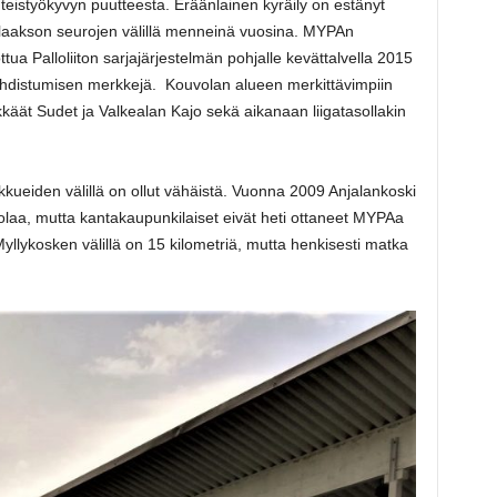
teistyökyvyn puutteesta. Eräänlainen kyräily on estänyt
laakson seurojen välillä menneinä vuosina. MYPAn
ottua Palloliiton sarjajärjestelmän pohjalle kevättalvella 2015
puhdistumisen merkkejä. Kouvolan alueen merkittävimpiin
äät Sudet ja Valkealan Kajo sekä aikanaan liigatasollakin
ukkueiden välillä on ollut vähäistä. Vuonna 2009 Anjalankoski
olaa, mutta kantakaupunkilaiset eivät heti ottaneet MYPAa
yllykosken välillä on 15 kilometriä, mutta henkisesti matka