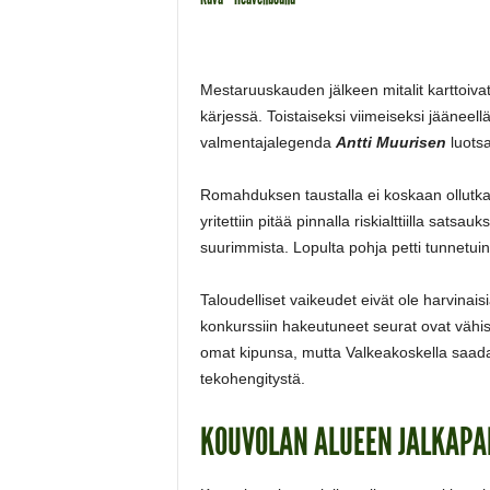
Mestaruuskauden jälkeen mitalit karttoiva
kärjessä. Toistaiseksi viimeiseksi jäänee
valmentajalegenda
Antti Muurisen
luots
Romahduksen taustalla ei koskaan ollutkaa
yritettiin pitää pinnalla riskialttiilla sats
suurimmista. Lopulta pohja petti tunnetui
Taloudelliset vaikeudet eivät ole harvinai
konkurssiin hakeutuneet seurat ovat vähis
omat kipunsa, mutta Valkeakoskella saada
tekohengitystä.
KOUVOLAN ALUEEN JALKAPAL