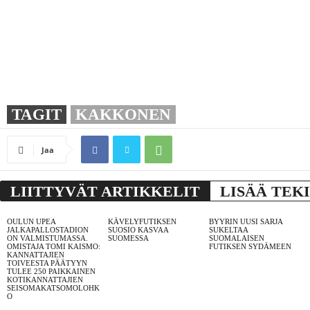
TAGIT
KAKKONEN
Jaa
LIITTYVÄT ARTIKKELIT
LISÄÄ TEK
OULUN UPEA
KÄVELYFUTIKSEN
BYYRIN UUSI SARJA
JALKAPALLOSTADION
SUOSIO KASVAA
SUKELTAA
ON VALMISTUMASSA.
SUOMESSA
SUOMALAISEN
OMISTAJA TOMI KAISMO:
FUTIKSEN SYDÄMEEN
KANNATTAJIEN
TOIVEESTA PÄÄTYYN
TULEE 250 PAIKKAINEN
KOTIKANNATTAJIEN
SEISOMAKATSOMOLOHK
O