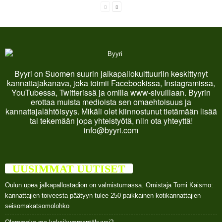
Byyri on Suomen suurin jalkapallokulttuuriin keskittynyt
kannattajakanava, joka toimii Facebookissa, Instagramissa,
YouTubessa, Twitterissä ja omilla www-sivuillaan. Byyrin
erottaa muista medioista sen omaehtoisuus ja
kannattajalähtöisyys. Mikäli olet kiinnostunut tietämään lisää
tai tekemään jopa yhteistyötä, niin ota yhteyttä!
info@byyri.com
UUSIMMAT UUTISET
Oulun upea jalkapallostadion on valmistumassa. Omistaja Tomi Kaismo:
kannattajien toiveesta päätyyn tulee 250 paikkainen kotikannattajien
seisomakatsomolohko