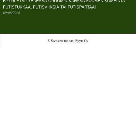
BYYRI ETSII YHDESSÄ GROOMIN KANSSA SUOMEN KOMEINTA
FUTISTUKKAA, FUTISVIIKSIÄ TAI FUTISPARTAA!
09/06/2026
© Sivuston tuottaa: Byyri Oy