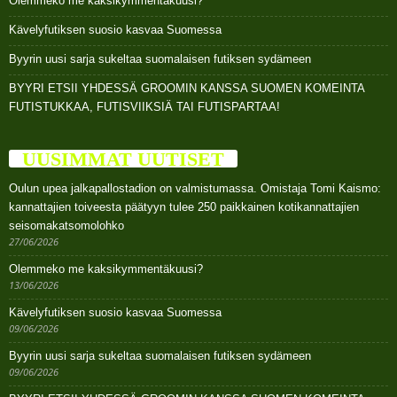
Olemmeko me kaksikymmentäkuusi?
Kävelyfutiksen suosio kasvaa Suomessa
Byyrin uusi sarja sukeltaa suomalaisen futiksen sydämeen
BYYRI ETSII YHDESSÄ GROOMIN KANSSA SUOMEN KOMEINTA
FUTISTUKKAA, FUTISVIIKSIÄ TAI FUTISPARTAA!
UUSIMMAT UUTISET
Oulun upea jalkapallostadion on valmistumassa. Omistaja Tomi Kaismo:
kannattajien toiveesta päätyyn tulee 250 paikkainen kotikannattajien
seisomakatsomolohko
27/06/2026
Olemmeko me kaksikymmentäkuusi?
13/06/2026
Kävelyfutiksen suosio kasvaa Suomessa
09/06/2026
Byyrin uusi sarja sukeltaa suomalaisen futiksen sydämeen
09/06/2026