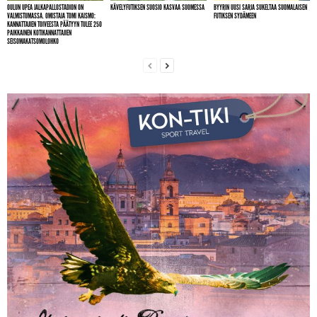
OULUN UPEA JALKAPALLOSTADION ON
KÄVELYFUTIKSEN SUOSIO KASVAA SUOMESSA
BYYRIN UUSI SARJA SUKELTAA SUOMALAISEN
VALMISTUMASSA. OMISTAJA TOMI KAISMO:
FUTIKSEN SYDÄMEEN
KANNATTAJIEN TOIVEESTA PÄÄTYYN TULEE 250
PAIKKAINEN KOTIKANNATTAJIEN
SEISOMAKATSOMOLOHKO