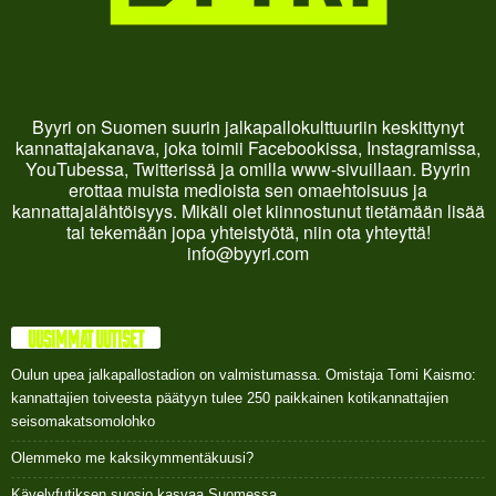
Byyri on Suomen suurin jalkapallokulttuuriin keskittynyt
kannattajakanava, joka toimii Facebookissa, Instagramissa,
YouTubessa, Twitterissä ja omilla www-sivuillaan. Byyrin
erottaa muista medioista sen omaehtoisuus ja
kannattajalähtöisyys. Mikäli olet kiinnostunut tietämään lisää
tai tekemään jopa yhteistyötä, niin ota yhteyttä!
info@byyri.com
UUSIMMAT UUTISET
Oulun upea jalkapallostadion on valmistumassa. Omistaja Tomi Kaismo:
kannattajien toiveesta päätyyn tulee 250 paikkainen kotikannattajien
seisomakatsomolohko
Olemmeko me kaksikymmentäkuusi?
Kävelyfutiksen suosio kasvaa Suomessa