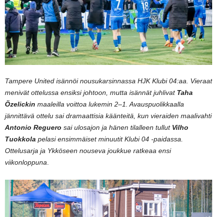
Tampere United isännöi nousukarsinnassa HJK Klubi 04:aa. Vieraat
menivät ottelussa ensiksi johtoon, mutta isännät juhlivat
Taha
Özelickin
maaleilla voittoa lukemin 2–1. Avauspuolikkaalla
jännittävä ottelu sai dramaattisia käänteitä, kun vieraiden maalivahti
Antonio Reguero
sai ulosajon ja hänen tilalleen tullut
Vilho
Tuokkola
pelasi ensimmäiset minuutit Klubi 04 -paidassa.
Ottelusarja ja Ykköseen nouseva joukkue ratkeaa ensi
viikonloppuna
.