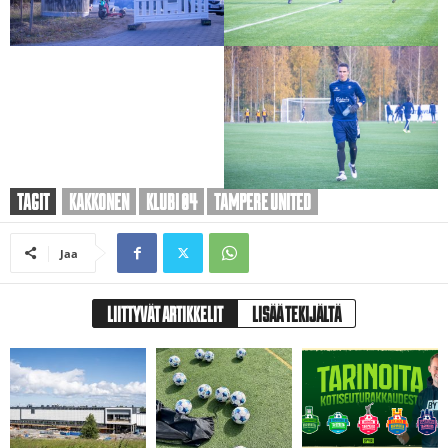
TAGIT
KAKKONEN
KLUBI 04
TAMPERE UNITED
Jaa
LIITTYVÄT ARTIKKELIT
LISÄÄ TEKIJÄLTÄ