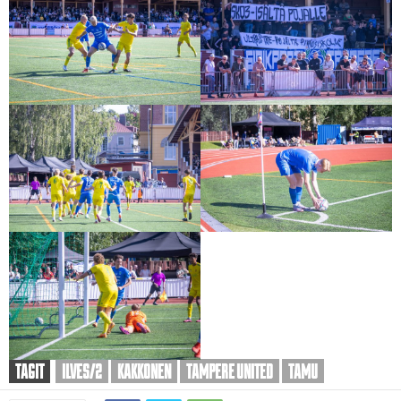
TAGIT
ILVES/2
KAKKONEN
TAMPERE UNITED
TAMU