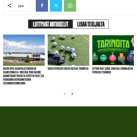
Jaa
LIITTYVÄT ARTIKKELIT
LISÄÄ TEKIJÄLTÄ
OULUN UPEA JALKAPALLOSTADION ON
KÄVELYFUTIKSEN SUOSIO KASVAA SUOMESSA
BYYRIN UUSI SARJA SUKELTAA SUOMALAISEN
VALMISTUMASSA. OMISTAJA TOMI KAISMO:
FUTIKSEN SYDÄMEEN
KANNATTAJIEN TOIVEESTA PÄÄTYYN TULEE 250
PAIKKAINEN KOTIKANNATTAJIEN
SEISOMAKATSOMOLOHKO