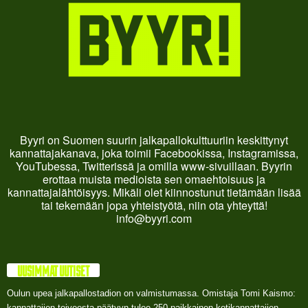
Byyri on Suomen suurin jalkapallokulttuuriin keskittynyt
kannattajakanava, joka toimii Facebookissa, Instagramissa,
YouTubessa, Twitterissä ja omilla www-sivuillaan. Byyrin
erottaa muista medioista sen omaehtoisuus ja
kannattajalähtöisyys. Mikäli olet kiinnostunut tietämään lisää
tai tekemään jopa yhteistyötä, niin ota yhteyttä!
info@byyri.com
UUSIMMAT UUTISET
Oulun upea jalkapallostadion on valmistumassa. Omistaja Tomi Kaismo:
kannattajien toiveesta päätyyn tulee 250 paikkainen kotikannattajien