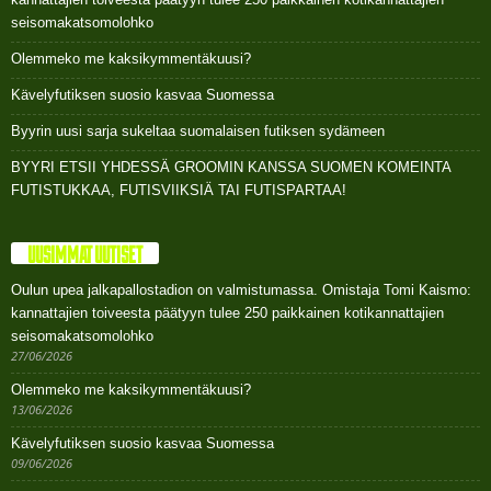
seisomakatsomolohko
Olemmeko me kaksikymmentäkuusi?
Kävelyfutiksen suosio kasvaa Suomessa
Byyrin uusi sarja sukeltaa suomalaisen futiksen sydämeen
BYYRI ETSII YHDESSÄ GROOMIN KANSSA SUOMEN KOMEINTA
FUTISTUKKAA, FUTISVIIKSIÄ TAI FUTISPARTAA!
UUSIMMAT UUTISET
Oulun upea jalkapallostadion on valmistumassa. Omistaja Tomi Kaismo:
kannattajien toiveesta päätyyn tulee 250 paikkainen kotikannattajien
seisomakatsomolohko
27/06/2026
Olemmeko me kaksikymmentäkuusi?
13/06/2026
Kävelyfutiksen suosio kasvaa Suomessa
09/06/2026