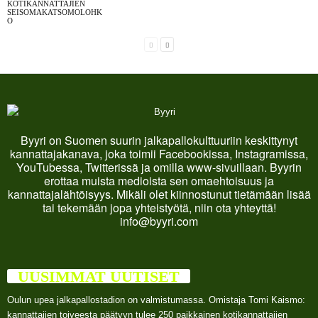
KOTIKANNATTAJIEN
SEISOMAKATSOMOLOHK
O
Byyri on Suomen suurin jalkapallokulttuuriin keskittynyt
kannattajakanava, joka toimii Facebookissa, Instagramissa,
YouTubessa, Twitterissä ja omilla www-sivuillaan. Byyrin
erottaa muista medioista sen omaehtoisuus ja
kannattajalähtöisyys. Mikäli olet kiinnostunut tietämään lisää
tai tekemään jopa yhteistyötä, niin ota yhteyttä!
info@byyri.com
UUSIMMAT UUTISET
Oulun upea jalkapallostadion on valmistumassa. Omistaja Tomi Kaismo:
kannattajien toiveesta päätyyn tulee 250 paikkainen kotikannattajien