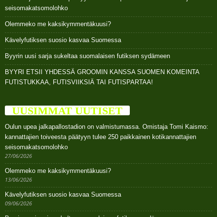
seisomakatsomolohko
Olemmeko me kaksikymmentäkuusi?
Kävelyfutiksen suosio kasvaa Suomessa
Byyrin uusi sarja sukeltaa suomalaisen futiksen sydämeen
BYYRI ETSII YHDESSÄ GROOMIN KANSSA SUOMEN KOMEINTA
FUTISTUKKAA, FUTISVIIKSIÄ TAI FUTISPARTAA!
UUSIMMAT UUTISET
Oulun upea jalkapallostadion on valmistumassa. Omistaja Tomi Kaismo:
kannattajien toiveesta päätyyn tulee 250 paikkainen kotikannattajien
seisomakatsomolohko
27/06/2026
Olemmeko me kaksikymmentäkuusi?
13/06/2026
Kävelyfutiksen suosio kasvaa Suomessa
09/06/2026