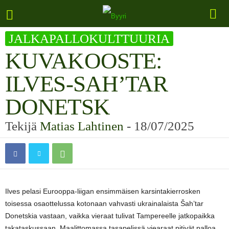
JALKAPALLOKULTTUURIA
KUVAKOOSTE:
ILVES-SAH’TAR
DONETSK
Tekijä
Matias Lahtinen
-
18/07/2025
Ilves pelasi Eurooppa-liigan ensimmäisen karsintakierrosken
toisessa osaottelussa kotonaan vahvasti ukrainalaista Šah’tar
Donetskia vastaan, vaikka vieraat tulivat Tampereelle jatkopaikka
takataskussaan. Maalittomassa tasapelissä viearaat pitivät palloa