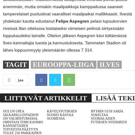
enemmän, mutta omiakin maalipaikkoja kamppailussa saaneet
tamperelaiset puolustivat vaaralliset maalipaikat mallikkaasti. Ilvestä
yhdeksän kautta edustanut
Felipe Aspegren
pelasi tupsukorvien
riveissä illan ottelussa toistaiseksi viimeisen pelinsä siirtyessään
loppukaudeksi lainalle. Ottelun jälkeen Aspegren kävi kiittämässä
Ilves-kannattajia tuesta ja kannustuksesta. Tammelan Stadion oli
lähes loppuunmyyty yleismäärän ollessa 7 314.
TAGIT
EUROOPPA-LIIGA
ILVES
Jaa
LIITTYVÄT ARTIKKELIT
LISÄÄ TEK
OULUN UPEA
KÄVELYFUTIKSEN
BYYRIN UUSI SARJA
JALKAPALLOSTADION
SUOSIO KASVAA
SUKELTAA
ON VALMISTUMASSA.
SUOMESSA
SUOMALAISEN
OMISTAJA TOMI KAISMO:
FUTIKSEN SYDÄMEEN
KANNATTAJIEN
TOIVEESTA PÄÄTYYN
TULEE 250 PAIKKAINEN