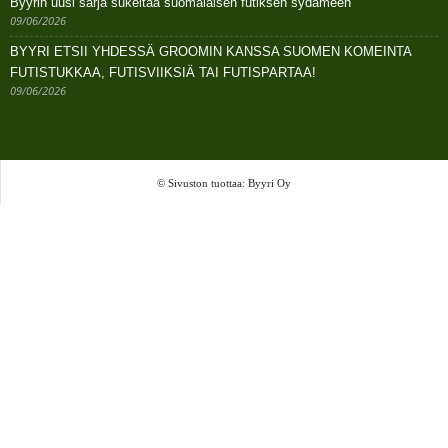
Byyrin uusi sarja sukeltaa suomalaisen futiksen sydämeen
09/06/2026
BYYRI ETSII YHDESSÄ GROOMIN KANSSA SUOMEN KOMEINTA
FUTISTUKKAA, FUTISVIIKSIÄ TAI FUTISPARTAA!
09/06/2026
© Sivuston tuottaa: Byyri Oy