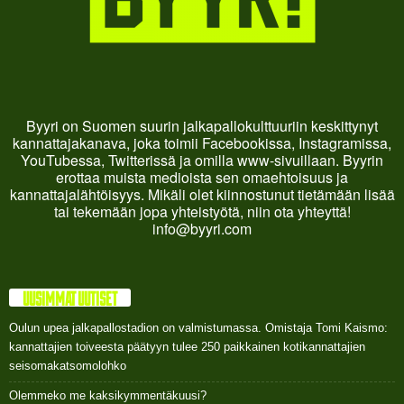
Byyri on Suomen suurin jalkapallokulttuuriin keskittynyt
kannattajakanava, joka toimii Facebookissa, Instagramissa,
YouTubessa, Twitterissä ja omilla www-sivuillaan. Byyrin
erottaa muista medioista sen omaehtoisuus ja
kannattajalähtöisyys. Mikäli olet kiinnostunut tietämään lisää
tai tekemään jopa yhteistyötä, niin ota yhteyttä!
info@byyri.com
UUSIMMAT UUTISET
Oulun upea jalkapallostadion on valmistumassa. Omistaja Tomi Kaismo:
kannattajien toiveesta päätyyn tulee 250 paikkainen kotikannattajien
seisomakatsomolohko
Olemmeko me kaksikymmentäkuusi?