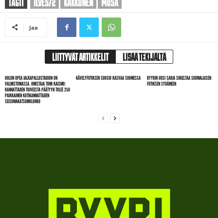
TAGIT
ILVES/2
KAKKONEN
MUSA
Jaa
LIITTYVÄT ARTIKKELIT
LISÄÄ TEKIJÄLTÄ
OULUN UPEA JALKAPALLOSTADION ON
KÄVELYFUTIKSEN SUOSIO KASVAA SUOMESSA
BYYRIN UUSI SARJA SUKELTAA SUOMALAISEN
VALMISTUMASSA. OMISTAJA TOMI KAISMO:
FUTIKSEN SYDÄMEEN
KANNATTAJIEN TOIVEESTA PÄÄTYYN TULEE 250
PAIKKAINEN KOTIKANNATTAJIEN
SEISOMAKATSOMOLOHKO