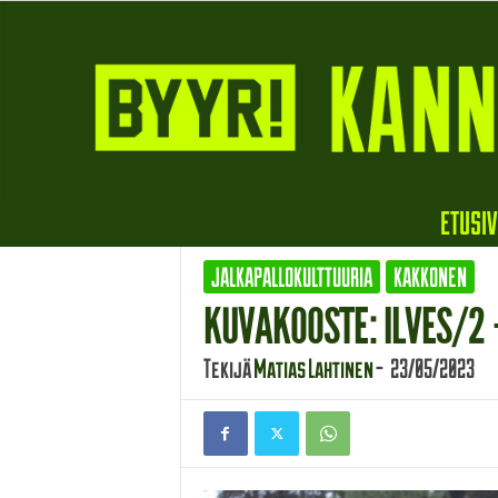
B
ETUSI
y
y
JALKAPALLOKULTTUURIA
KAKKONEN
r
i
KUVAKOOSTE: ILVES/2 
Tekijä
Matias Lahtinen
-
23/05/2023