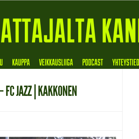
VU
KAUPPA
VEIKKAUSLIIGA
PODCAST
YHTEYSTIE
– FC JAZZ | KAKKONEN