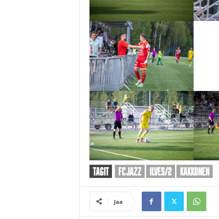
TAGIT
FC JAZZ
ILVES/2
KAKKONEN
Jaa