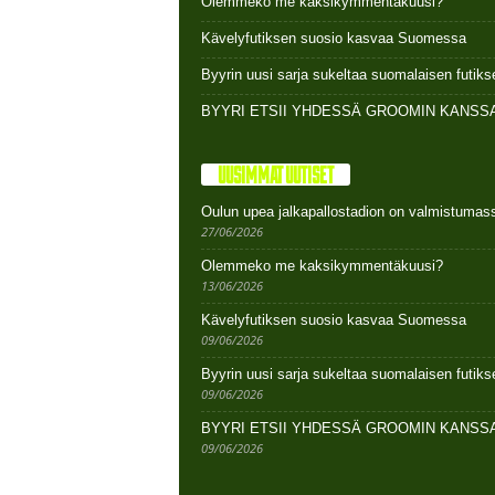
Olemmeko me kaksikymmentäkuusi?
Kävelyfutiksen suosio kasvaa Suomessa
Byyrin uusi sarja sukeltaa suomalaisen futi
BYYRI ETSII YHDESSÄ GROOMIN KANSSA
UUSIMMAT UUTISET
Oulun upea jalkapallostadion on valmistumas
27/06/2026
Olemmeko me kaksikymmentäkuusi?
13/06/2026
Kävelyfutiksen suosio kasvaa Suomessa
09/06/2026
Byyrin uusi sarja sukeltaa suomalaisen futi
09/06/2026
BYYRI ETSII YHDESSÄ GROOMIN KANSSA
09/06/2026