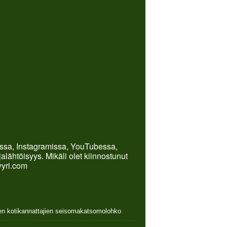
kissa, Instagramissa, YouTubessa,
lähtöisyys. Mikäli olet kiinnostunut
yyri.com
nen kotikannattajien seisomakatsomolohko