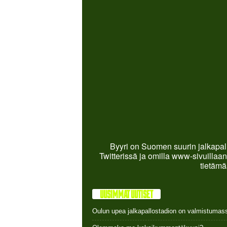
Byyri on Suomen suurin jalkapall
Twitterissä ja omilla www-sivuillaan
tietämä
UUSIMMAT UUTISET
Oulun upea jalkapallostadion on valmistumas