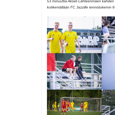
53 minuuttia Akseli Lähteenmäen kahden kel
kotikentällään FC Jazzille tennislukemin 6