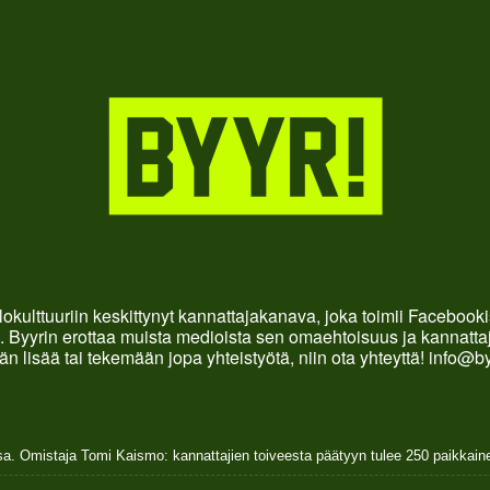
okulttuuriin keskittynyt kannattajakanava, joka toimii Faceboo
. Byyrin erottaa muista medioista sen omaehtoisuus ja kannattaja
än lisää tai tekemään jopa yhteistyötä, niin ota yhteyttä! info@b
sa. Omistaja Tomi Kaismo: kannattajien toiveesta päätyyn tulee 250 paikkai