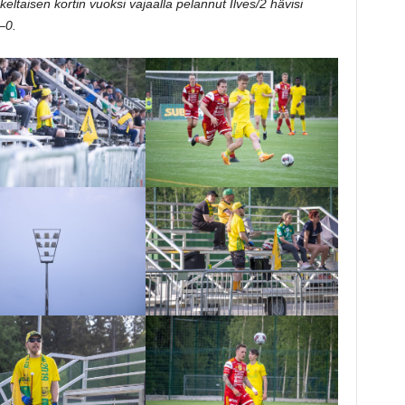
taisen kortin vuoksi vajaalla pelannut Ilves/2 hävisi
–0.