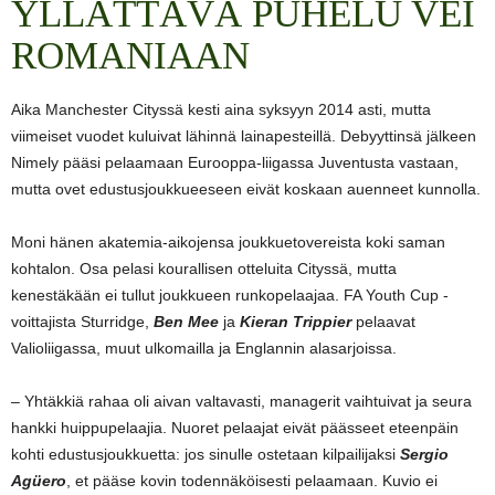
YLLÄTTÄVÄ PUHELU VEI
ROMANIAAN
Aika Manchester Cityssä kesti aina syksyyn 2014 asti, mutta
viimeiset vuodet kuluivat lähinnä lainapesteillä. Debyyttinsä jälkeen
Nimely pääsi pelaamaan Eurooppa-liigassa Juventusta vastaan,
mutta ovet edustusjoukkueeseen eivät koskaan auenneet kunnolla.
Moni hänen akatemia-aikojensa joukkuetovereista koki saman
kohtalon. Osa pelasi kourallisen otteluita Cityssä, mutta
kenestäkään ei tullut joukkueen runkopelaajaa. FA Youth Cup -
voittajista Sturridge,
Ben Mee
ja
Kieran Trippier
pelaavat
Valioliigassa, muut ulkomailla ja Englannin alasarjoissa.
– Yhtäkkiä rahaa oli aivan valtavasti, managerit vaihtuivat ja seura
hankki huippupelaajia. Nuoret pelaajat eivät päässeet eteenpäin
kohti edustusjoukkuetta: jos sinulle ostetaan kilpailijaksi
Sergio
Agüero
, et pääse kovin todennäköisesti pelaamaan. Kuvio ei