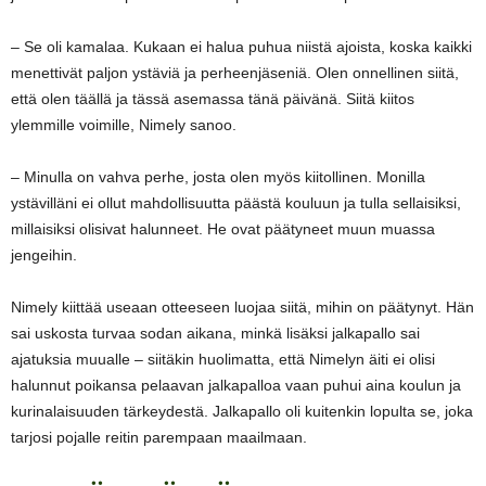
– Se oli kamalaa. Kukaan ei halua puhua niistä ajoista, koska kaikki
menettivät paljon ystäviä ja perheenjäseniä. Olen onnellinen siitä,
että olen täällä ja tässä asemassa tänä päivänä. Siitä kiitos
ylemmille voimille, Nimely sanoo.
– Minulla on vahva perhe, josta olen myös kiitollinen. Monilla
ystävilläni ei ollut mahdollisuutta päästä kouluun ja tulla sellaisiksi,
millaisiksi olisivat halunneet. He ovat päätyneet muun muassa
jengeihin.
Nimely kiittää useaan otteeseen luojaa siitä, mihin on päätynyt. Hän
sai uskosta turvaa sodan aikana, minkä lisäksi jalkapallo sai
ajatuksia muualle – siitäkin huolimatta, että Nimelyn äiti ei olisi
halunnut poikansa pelaavan jalkapalloa vaan puhui aina koulun ja
kurinalaisuuden tärkeydestä. Jalkapallo oli kuitenkin lopulta se, joka
tarjosi pojalle reitin parempaan maailmaan.