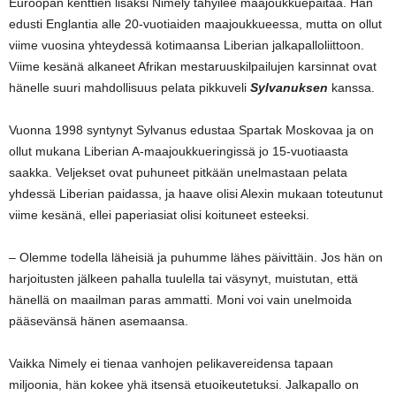
Euroopan kenttien lisäksi Nimely tähyilee maajoukkuepaitaa. Hän
edusti Englantia alle 20-vuotiaiden maajoukkueessa, mutta on ollut
viime vuosina yhteydessä kotimaansa Liberian jalkapalloliittoon.
Viime kesänä alkaneet Afrikan mestaruuskilpailujen karsinnat ovat
hänelle suuri mahdollisuus pelata pikkuveli
Sylvanuksen
kanssa.
Vuonna 1998 syntynyt Sylvanus edustaa Spartak Moskovaa ja on
ollut mukana Liberian A-maajoukkueringissä jo 15-vuotiaasta
saakka. Veljekset ovat puhuneet pitkään unelmastaan pelata
yhdessä Liberian paidassa, ja haave olisi Alexin mukaan toteutunut
viime kesänä, ellei paperiasiat olisi koituneet esteeksi.
– Olemme todella läheisiä ja puhumme lähes päivittäin. Jos hän on
harjoitusten jälkeen pahalla tuulella tai väsynyt, muistutan, että
hänellä on maailman paras ammatti. Moni voi vain unelmoida
pääsevänsä hänen asemaansa.
Vaikka Nimely ei tienaa vanhojen pelikavereidensa tapaan
miljoonia, hän kokee yhä itsensä etuoikeutetuksi. Jalkapallo on