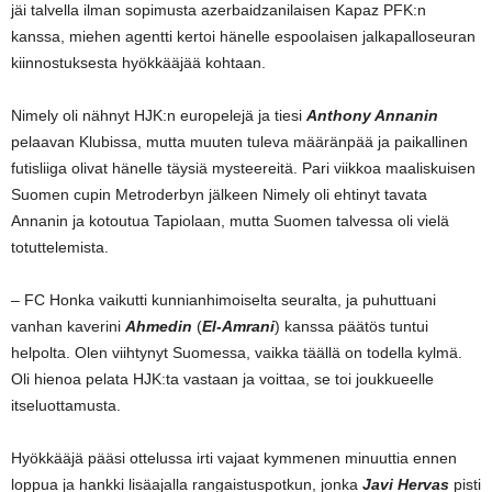
jäi talvella ilman sopimusta azerbaidzanilaisen Kapaz PFK:n
kanssa, miehen agentti kertoi hänelle espoolaisen jalkapalloseuran
kiinnostuksesta hyökkääjää kohtaan.
Nimely oli nähnyt HJK:n europelejä ja tiesi
Anthony Annanin
pelaavan Klubissa, mutta muuten tuleva määränpää ja paikallinen
futisliiga olivat hänelle täysiä mysteereitä. Pari viikkoa maaliskuisen
Suomen cupin Metroderbyn jälkeen Nimely oli ehtinyt tavata
Annanin ja kotoutua Tapiolaan, mutta Suomen talvessa oli vielä
totuttelemista.
– FC Honka vaikutti kunnianhimoiselta seuralta, ja puhuttuani
vanhan kaverini
Ahmedin
(
El-Amrani
) kanssa päätös tuntui
helpolta. Olen viihtynyt Suomessa, vaikka täällä on todella kylmä.
Oli hienoa pelata HJK:ta vastaan ja voittaa, se toi joukkueelle
itseluottamusta.
Hyökkääjä pääsi ottelussa irti vajaat kymmenen minuuttia ennen
loppua ja hankki lisäajalla rangaistuspotkun, jonka
Javi Hervas
pisti