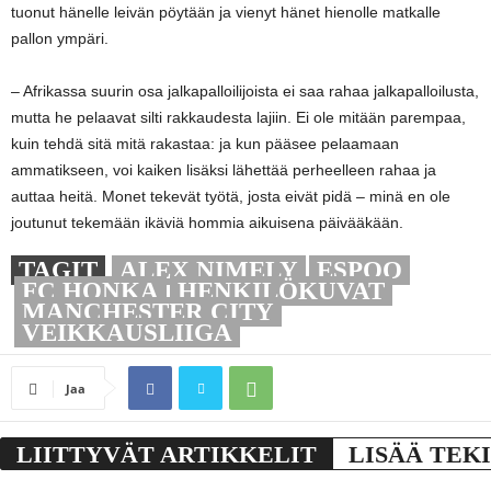
tuonut hänelle leivän pöytään ja vienyt hänet hienolle matkalle
pallon ympäri.
– Afrikassa suurin osa jalkapalloilijoista ei saa rahaa jalkapalloilusta,
mutta he pelaavat silti rakkaudesta lajiin. Ei ole mitään parempaa,
kuin tehdä sitä mitä rakastaa: ja kun pääsee pelaamaan
ammatikseen, voi kaiken lisäksi lähettää perheelleen rahaa ja
auttaa heitä. Monet tekevät työtä, josta eivät pidä – minä en ole
joutunut tekemään ikäviä hommia aikuisena päivääkään.
TAGIT
ALEX NIMELY
ESPOO
FC HONKA
HENKILÖKUVAT
MANCHESTER CITY
VEIKKAUSLIIGA
Jaa
LIITTYVÄT ARTIKKELIT
LISÄÄ TEK