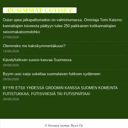
UUSIMMAT UUTISET
Oulun upea jalkapallostadion on valmistumassa. Omistaja Tomi Kaismo:
kannattajien toiveesta päätyyn tulee 250 paikkainen kotikannattajien
seisomakatsomolohko
27/06/2026
Olemmeko me kaksikymmentäkuusi?
13/06/2026
Kävelyfutiksen suosio kasvaa Suomessa
09/06/2026
Byyrin uusi sarja sukeltaa suomalaisen futiksen sydämeen
09/06/2026
BYYRI ETSII YHDESSÄ GROOMIN KANSSA SUOMEN KOMEINTA
FUTISTUKKAA, FUTISVIIKSIÄ TAI FUTISPARTAA!
09/06/2026
© Sivuston tuottaa: Byyri Oy