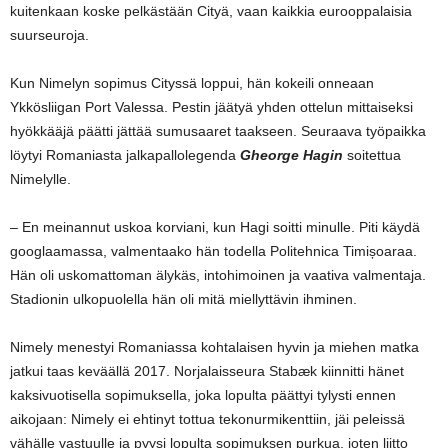
kuitenkaan koske pelkästään Cityä, vaan kaikkia eurooppalaisia
suurseuroja.
Kun Nimelyn sopimus Cityssä loppui, hän kokeili onneaan
Ykkösliigan Port Valessa. Pestin jäätyä yhden ottelun mittaiseksi
hyökkääjä päätti jättää sumusaaret taakseen. Seuraava työpaikka
löytyi Romaniasta jalkapallolegenda
Gheorge Hagin
soitettua
Nimelylle.
– En meinannut uskoa korviani, kun Hagi soitti minulle. Piti käydä
googlaamassa, valmentaako hän todella Politehnica Timișoaraa.
Hän oli uskomattoman älykäs, intohimoinen ja vaativa valmentaja.
Stadionin ulkopuolella hän oli mitä miellyttävin ihminen.
Nimely menestyi Romaniassa kohtalaisen hyvin ja miehen matka
jatkui taas keväällä 2017. Norjalaisseura Stabæk kiinnitti hänet
kaksivuotisella sopimuksella, joka lopulta päättyi tylysti ennen
aikojaan: Nimely ei ehtinyt tottua tekonurmikenttiin, jäi peleissä
vähälle vastuulle ja pyysi lopulta sopimuksen purkua, joten liitto