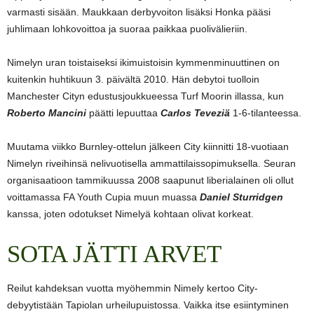
varmasti sisään. Maukkaan derbyvoiton lisäksi Honka pääsi
juhlimaan lohkovoittoa ja suoraa paikkaa puolivälieriin.
Nimelyn uran toistaiseksi ikimuistoisin kymmenminuuttinen on
kuitenkin huhtikuun 3. päivältä 2010. Hän debytoi tuolloin
Manchester Cityn edustusjoukkueessa Turf Moorin illassa, kun
Roberto Mancini
päätti lepuuttaa
Carlos Teveziä
1-6-tilanteessa.
Muutama viikko Burnley-ottelun jälkeen City kiinnitti 18-vuotiaan
Nimelyn riveihinsä nelivuotisella ammattilaissopimuksella. Seuran
organisaatioon tammikuussa 2008 saapunut liberialainen oli ollut
voittamassa FA Youth Cupia muun muassa
Daniel Sturridgen
kanssa, joten odotukset Nimelyä kohtaan olivat korkeat.
SOTA JÄTTI ARVET
Reilut kahdeksan vuotta myöhemmin Nimely kertoo City-
debyytistään Tapiolan urheilupuistossa. Vaikka itse esiintyminen