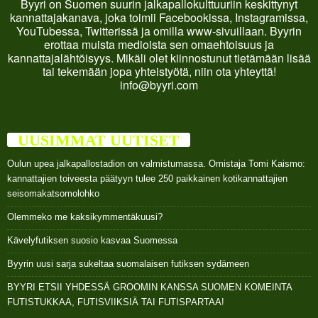
Byyri on Suomen suurin jalkapallokulttuuriin keskittynyt
kannattajakanava, joka toimii Facebookissa, Instagramissa,
YouTubessa, Twitterissä ja omilla www-sivuillaan. Byyrin
erottaa muista medioista sen omaehtoisuus ja
kannattajalähtöisyys. Mikäli olet kiinnostunut tietämään lisää
tai tekemään jopa yhteistyötä, niin ota yhteyttä!
info@byyri.com
UUSIMMAT UUTISET
Oulun upea jalkapallostadion on valmistumassa. Omistaja Tomi Kaismo:
kannattajien toiveesta päätyyn tulee 250 paikkainen kotikannattajien
seisomakatsomolohko
Olemmeko me kaksikymmentäkuusi?
Kävelyfutiksen suosio kasvaa Suomessa
Byyrin uusi sarja sukeltaa suomalaisen futiksen sydämeen
BYYRI ETSII YHDESSÄ GROOMIN KANSSA SUOMEN KOMEINTA
FUTISTUKKAA, FUTISVIIKSIÄ TAI FUTISPARTAA!