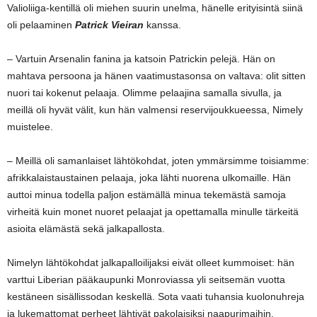
Valioliiga-kentillä oli miehen suurin unelma, hänelle erityisintä siinä
oli pelaaminen
Patrick Vieiran
kanssa.
– Vartuin Arsenalin fanina ja katsoin Patrickin pelejä. Hän on
mahtava persoona ja hänen vaatimustasonsa on valtava: olit sitten
nuori tai kokenut pelaaja. Olimme pelaajina samalla sivulla, ja
meillä oli hyvät välit, kun hän valmensi reservijoukkueessa, Nimely
muistelee.
– Meillä oli samanlaiset lähtökohdat, joten ymmärsimme toisiamme:
afrikkalaistaustainen pelaaja, joka lähti nuorena ulkomaille. Hän
auttoi minua todella paljon estämällä minua tekemästä samoja
virheitä kuin monet nuoret pelaajat ja opettamalla minulle tärkeitä
asioita elämästä sekä jalkapallosta.
Nimelyn lähtökohdat jalkapalloilijaksi eivät olleet kummoiset: hän
varttui Liberian pääkaupunki Monroviassa yli seitsemän vuotta
kestäneen sisällissodan keskellä. Sota vaati tuhansia kuolonuhreja
ja lukemattomat perheet lähtivät pakolaisiksi naapurimaihin.