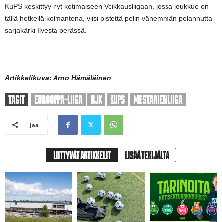
KuPS keskittyy nyt kotimaiseen Veikkausliigaan, jossa joukkue on
tällä hetkellä kolmantena, viisi pistettä pelin vähemmän pelannutta
sarjakärki Ilvestä perässä.
Artikkelikuva: Arno Hämäläinen
TAGIT
EUROOPPA-LIIGA
HJK
KUPS
MESTARIEN LIIGA
Jaa
LIITTYVÄT ARTIKKELIT
LISÄÄ TEKIJÄLTÄ