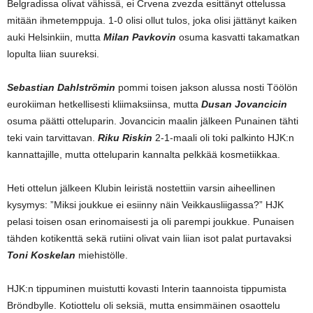
Belgradissa olivat vähissä, ei Crvena zvezda esittänyt ottelussa
mitään ihmetemppuja. 1-0 olisi ollut tulos, joka olisi jättänyt kaiken
auki Helsinkiin, mutta
Milan Pavkovin
osuma kasvatti takamatkan
lopulta liian suureksi.
Sebastian Dahlströmin
pommi toisen jakson alussa nosti Töölön
eurokiiman hetkellisesti kliimaksiinsa, mutta
Dusan Jovancicin
osuma päätti otteluparin. Jovancicin maalin jälkeen Punainen tähti
teki vain tarvittavan.
Riku Riskin
2-1-maali oli toki palkinto HJK:n
kannattajille, mutta otteluparin kannalta pelkkää kosmetiikkaa.
Heti ottelun jälkeen Klubin leiristä nostettiin varsin aiheellinen
kysymys: ”Miksi joukkue ei esiinny näin Veikkausliigassa?” HJK
pelasi toisen osan erinomaisesti ja oli parempi joukkue. Punaisen
tähden kotikenttä sekä rutiini olivat vain liian isot palat purtavaksi
Toni Koskelan
miehistölle.
HJK:n tippuminen muistutti kovasti Interin taannoista tippumista
Bröndbylle. Kotiottelu oli seksiä, mutta ensimmäinen osaottelu