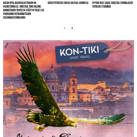
OULUN UPEA JALKAPALLOSTADION ON
KÄVELYFUTIKSEN SUOSIO KASVAA SUOMESSA
BYYRIN UUSI SARJA SUKELTAA SUOMALAISEN
VALMISTUMASSA. OMISTAJA TOMI KAISMO:
FUTIKSEN SYDÄMEEN
KANNATTAJIEN TOIVEESTA PÄÄTYYN TULEE 250
PAIKKAINEN KOTIKANNATTAJIEN
SEISOMAKATSOMOLOHKO