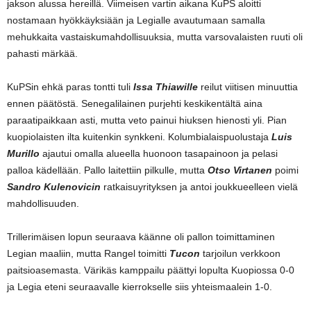
jakson alussa hereillä. Viimeisen vartin aikana KuPS aloitti
nostamaan hyökkäyksiään ja Legialle avautumaan samalla
mehukkaita vastaiskumahdollisuuksia, mutta varsovalaisten ruuti oli
pahasti märkää.
KuPSin ehkä paras tontti tuli
Issa Thiawille
reilut viitisen minuuttia
ennen päätöstä. Senegalilainen purjehti keskikentältä aina
paraatipaikkaan asti, mutta veto painui hiuksen hienosti yli. Pian
kuopiolaisten ilta kuitenkin synkkeni. Kolumbialaispuolustaja
Luis
Murillo
ajautui omalla alueella huonoon tasapainoon ja pelasi
palloa kädellään. Pallo laitettiin pilkulle, mutta
Otso Virtanen
poimi
Sandro Kulenovicin
ratkaisuyrityksen ja antoi joukkueelleen vielä
mahdollisuuden.
Trillerimäisen lopun seuraava käänne oli pallon toimittaminen
Legian maaliin, mutta Rangel toimitti
Tucon
tarjoilun verkkoon
paitsioasemasta. Värikäs kamppailu päättyi lopulta Kuopiossa 0-0
ja Legia eteni seuraavalle kierrokselle siis yhteismaalein 1-0.