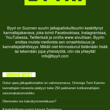
Byyri on Suomen suurin jalkapallokulttuuriin keskittynyt
kannattajakanava, joka toimii Facebookissa, Instagramissa,
YouTubessa, Twitterissä ja omilla www-sivuillaan. Byyrin
erottaa muista medioista sen omaehtoisuus ja
kannattajalähtöisyys. Mikäli olet kiinnostunut tietämään lisää
tai tekemään jopa yhteistyötä, niin ota yhteyttä!
info@byyri.com
UUSIMMAT UUTISET
Oulun upea jalkapallostadion on valmistumassa. Omistaja Tomi Kaismo:
kannattajien toiveesta päätyyn tulee 250 paikkainen kotikannattajien
seisomakatsomolohko
Olemmeko me kaksikymmentäkuusi?
Kävelyfutiksen suosio kasvaa Suomessa