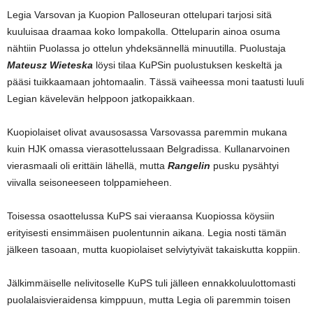
Legia Varsovan ja Kuopion Palloseuran ottelupari tarjosi sitä
kuuluisaa draamaa koko lompakolla. Otteluparin ainoa osuma
nähtiin Puolassa jo ottelun yhdeksännellä minuutilla. Puolustaja
Mateusz Wieteska
löysi tilaa KuPSin puolustuksen keskeltä ja
pääsi tuikkaamaan johtomaalin. Tässä vaiheessa moni taatusti luuli
Legian kävelevän helppoon jatkopaikkaan.
Kuopiolaiset olivat avausosassa Varsovassa paremmin mukana
kuin HJK omassa vierasottelussaan Belgradissa. Kullanarvoinen
vierasmaali oli erittäin lähellä, mutta
Rangelin
pusku pysähtyi
viivalla seisoneeseen tolppamieheen.
Toisessa osaottelussa KuPS sai vieraansa Kuopiossa köysiin
erityisesti ensimmäisen puolentunnin aikana. Legia nosti tämän
jälkeen tasoaan, mutta kuopiolaiset selviytyivät takaiskutta koppiin.
Jälkimmäiselle nelivitoselle KuPS tuli jälleen ennakkoluulottomasti
puolalaisvieraidensa kimppuun, mutta Legia oli paremmin toisen