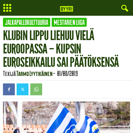
JALKAPALLOKULTTUURIA
MESTARIEN LIIGA
KLUBIN LIPPU LIEHUU VIELÄ
EUROOPASSA – KUPSIN
EUROSEIKKAILU SAI PÄÄTÖKSENSÄ
Tekijä
Tarmo Lyytikäinen
-
01/08/2019