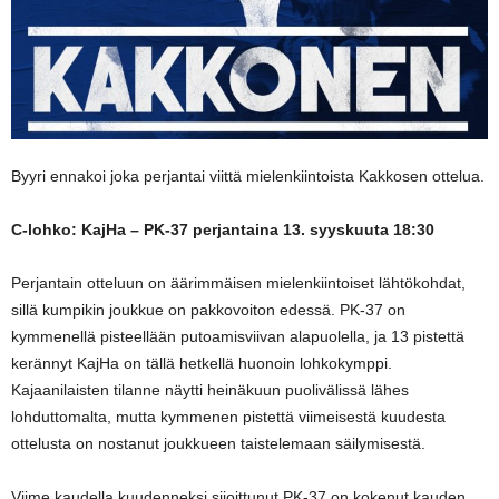
Byyri ennakoi joka perjantai viittä mielenkiintoista Kakkosen ottelua.
C-lohko: KajHa – PK-37 perjantaina 13. syyskuuta 18:30
Perjantain otteluun on äärimmäisen mielenkiintoiset lähtökohdat,
sillä kumpikin joukkue on pakkovoiton edessä. PK-37 on
kymmenellä pisteellään putoamisviivan alapuolella, ja 13 pistettä
kerännyt KajHa on tällä hetkellä huonoin lohkokymppi.
Kajaanilaisten tilanne näytti heinäkuun puolivälissä lähes
lohduttomalta, mutta kymmenen pistettä viimeisestä kuudesta
ottelusta on nostanut joukkueen taistelemaan säilymisestä.
Viime kaudella kuudenneksi sijoittunut PK-37 on kokenut kauden