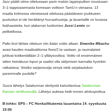
Jazz päätti viime ottelussaan parin matsin tappioputken noustuaan
3–1-tappioasemasta komeaan voittoon TamU:n vieraana. 13
maalia kolmessa viimeisessä ottelussa päästäneen joukkueen
puolustus ei ole herättänyt hurraahuutoja, ja lauantaille on luvassa
lisähaasteita, kun alakerran luottomies
Jussi Lemio
on
pelikiellossa.
Pallo-Iirot lähtee otteluun niin ikään voitto allaan.
Emenike Mbachu
avasi kauden maalisaldonsa Ilves/2:ta vastaan, ja raumalaiset
juhlivat kotikentällään 2–1-yllätysvoittoa. Voitto oli ensimmäinen
sitten heinäkuun lopun ja saattoi olla säilymisen kannalta hyvinkin
ratkaiseva. Voisiko sarjanousija venyä vielä sarjataulukon
paremmalle puolelle?
Suora lähetys Satakunnan derbystä katsottavissa
Satakunnan
Kansan verkkosivuilla
. Lähetys aukeaa hetki ennen aloituspotkua.
B-lohko: EPS – FC Honka/Akatemia lauantaina 14. syyskuuta
15:00