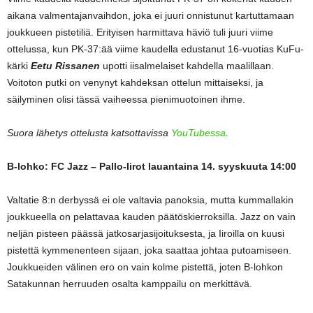
aikana valmentajanvaihdon, joka ei juuri onnistunut kartuttamaan
joukkueen pistetiliä. Erityisen harmittava häviö tuli juuri viime
ottelussa, kun PK-37:ää viime kaudella edustanut 16-vuotias KuFu-
kärki
Eetu Rissanen
upotti iisalmelaiset kahdella maalillaan.
Voitoton putki on venynyt kahdeksan ottelun mittaiseksi, ja
säilyminen olisi tässä vaiheessa pienimuotoinen ihme.
Suora lähetys ottelusta katsottavissa
YouTubessa
.
B-lohko: FC Jazz – Pallo-Iirot lauantaina 14. syyskuuta 14:00
Valtatie 8:n derbyssä ei ole valtavia panoksia, mutta kummallakin
joukkueella on pelattavaa kauden päätöskierroksilla. Jazz on vain
neljän pisteen päässä jatkosarjasijoituksesta, ja Iiroilla on kuusi
pistettä kymmenenteen sijaan, joka saattaa johtaa putoamiseen.
Joukkueiden välinen ero on vain kolme pistettä, joten B-lohkon
Satakunnan herruuden osalta kamppailu on merkittävä.