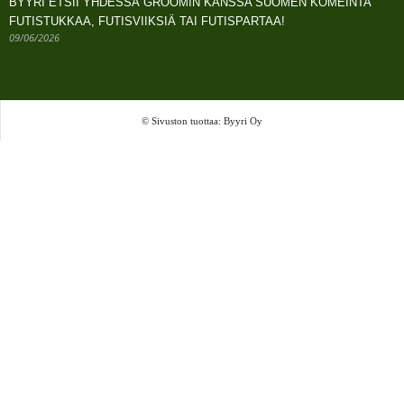
BYYRI ETSII YHDESSÄ GROOMIN KANSSA SUOMEN KOMEINTA
FUTISTUKKAA, FUTISVIIKSIÄ TAI FUTISPARTAA!
09/06/2026
© Sivuston tuottaa: Byyri Oy