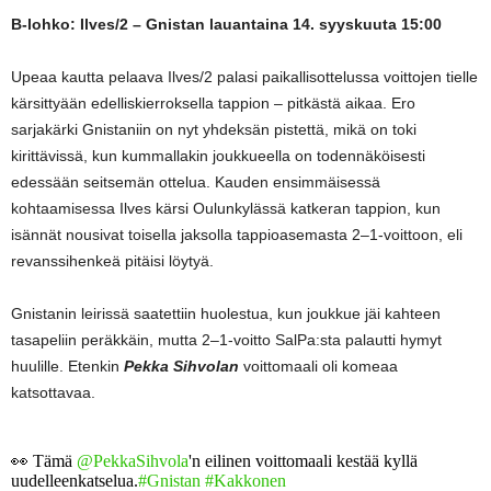
B-lohko: Ilves/2 – Gnistan lauantaina 14. syyskuuta 15:00
Upeaa kautta pelaava Ilves/2 palasi paikallisottelussa voittojen tielle
kärsittyään edelliskierroksella tappion – pitkästä aikaa. Ero
sarjakärki Gnistaniin on nyt yhdeksän pistettä, mikä on toki
kirittävissä, kun kummallakin joukkueella on todennäköisesti
edessään seitsemän ottelua. Kauden ensimmäisessä
kohtaamisessa Ilves kärsi Oulunkylässä katkeran tappion, kun
isännät nousivat toisella jaksolla tappioasemasta 2–1-voittoon, eli
revanssihenkeä pitäisi löytyä.
Gnistanin leirissä saatettiin huolestua, kun joukkue jäi kahteen
tasapeliin peräkkäin, mutta 2–1-voitto SalPa:sta palautti hymyt
huulille. Etenkin
Pekka Sihvolan
voittomaali oli komeaa
katsottavaa.
👀 Tämä
@PekkaSihvola
'n eilinen voittomaali kestää kyllä
uudelleenkatselua.
#Gnistan
#Kakkonen