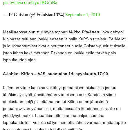
pic.twitter.com/UymtBGr5Ba
— IF Gnistan (@IFGnistan1924)
September 1, 2019
Maalinteossa onnistui myös toppari
Mikko Pitkänen
, joka debytoi
Kipinässä tultuaan joukkueeseen lainalle KuPS:n riveistä. Pelikiellot
ja loukkaantumiset ovat aiheuttaneet huolia Gnistan-puolustukselle,
joten lähes kaksimetrinen Pitkänen on joukkueelle tärkeä pala
loppukauden ajan.
A-lohko: Kiffen – VJS lauantaina 14. syyskuuta 17:00
Kiffen on viime kausina välttänyt putoamisen niukasti ja joutuu
tänäkin syksynä jännittämään viimeiseen asti. Kahdesta viime
ottelustaan neljä pistettä napannut Kiffen on neljä pistettä
putoamisviivan yläpuolella, mutta toisaalta kuudennelle sijalle on
yhtä lyhyt matka. Lauantain ottelu antaa paljon suuntaa
loppukaudelle – voitolla säilyminen olisi lähes varmaa, mutta tappio
tekisi putoamistaistelusta todella jännittävän.