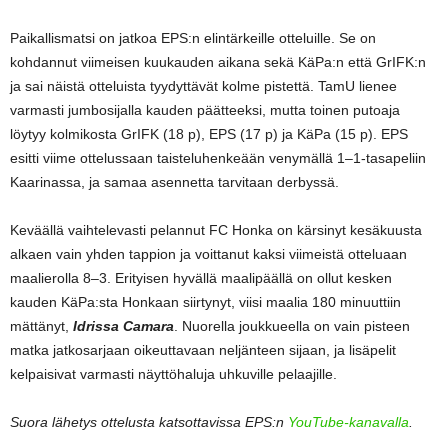
Paikallismatsi on jatkoa EPS:n elintärkeille otteluille. Se on
kohdannut viimeisen kuukauden aikana sekä KäPa:n että GrIFK:n
ja sai näistä otteluista tyydyttävät kolme pistettä. TamU lienee
varmasti jumbosijalla kauden päätteeksi, mutta toinen putoaja
löytyy kolmikosta GrIFK (18 p), EPS (17 p) ja KäPa (15 p). EPS
esitti viime ottelussaan taisteluhenkeään venymällä 1–1-tasapeliin
Kaarinassa, ja samaa asennetta tarvitaan derbyssä.
Keväällä vaihtelevasti pelannut FC Honka on kärsinyt kesäkuusta
alkaen vain yhden tappion ja voittanut kaksi viimeistä otteluaan
maalierolla 8–3. Erityisen hyvällä maalipäällä on ollut kesken
kauden KäPa:sta Honkaan siirtynyt, viisi maalia 180 minuuttiin
mättänyt,
Idrissa Camara
. Nuorella joukkueella on vain pisteen
matka jatkosarjaan oikeuttavaan neljänteen sijaan, ja lisäpelit
kelpaisivat varmasti näyttöhaluja uhkuville pelaajille.
Suora lähetys ottelusta katsottavissa EPS:n
YouTube-kanavalla
.