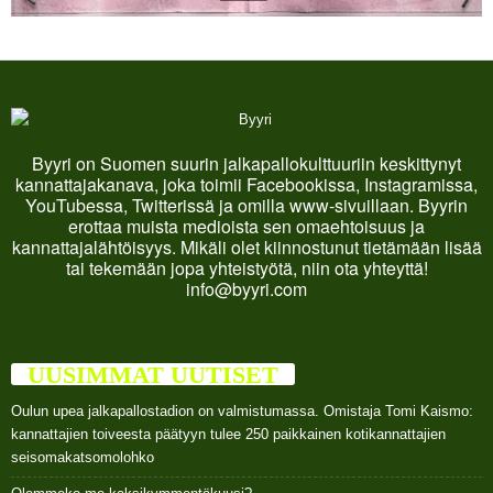
Byyri on Suomen suurin jalkapallokulttuuriin keskittynyt
kannattajakanava, joka toimii Facebookissa, Instagramissa,
YouTubessa, Twitterissä ja omilla www-sivuillaan. Byyrin
erottaa muista medioista sen omaehtoisuus ja
kannattajalähtöisyys. Mikäli olet kiinnostunut tietämään lisää
tai tekemään jopa yhteistyötä, niin ota yhteyttä!
info@byyri.com
UUSIMMAT UUTISET
Oulun upea jalkapallostadion on valmistumassa. Omistaja Tomi Kaismo:
kannattajien toiveesta päätyyn tulee 250 paikkainen kotikannattajien
seisomakatsomolohko