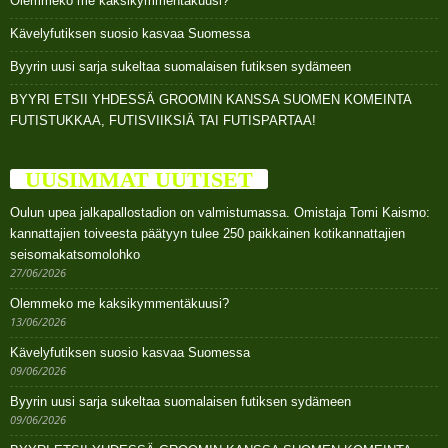
Olemmeko me kaksikymmentäkuusi?
Kävelyfutiksen suosio kasvaa Suomessa
Byyrin uusi sarja sukeltaa suomalaisen futiksen sydämeen
BYYRI ETSII YHDESSÄ GROOMIN KANSSA SUOMEN KOMEINTA
FUTISTUKKAA, FUTISVIIKSIÄ TAI FUTISPARTAA!
UUSIMMAT UUTISET
Oulun upea jalkapallostadion on valmistumassa. Omistaja Tomi Kaismo:
kannattajien toiveesta päätyyn tulee 250 paikkainen kotikannattajien
seisomakatsomolohko
27/06/2026
Olemmeko me kaksikymmentäkuusi?
13/06/2026
Kävelyfutiksen suosio kasvaa Suomessa
09/06/2026
Byyrin uusi sarja sukeltaa suomalaisen futiksen sydämeen
09/06/2026