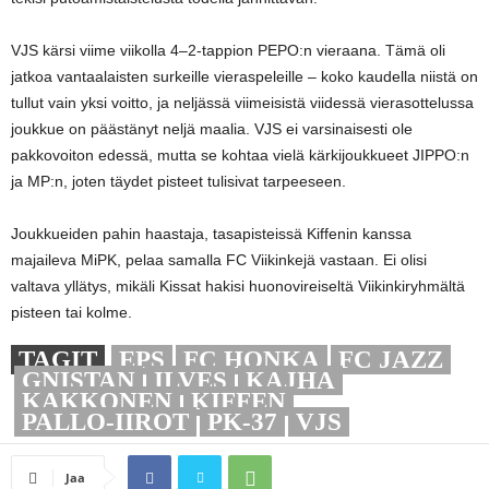
VJS kärsi viime viikolla 4–2-tappion PEPO:n vieraana. Tämä oli
jatkoa vantaalaisten surkeille vieraspeleille – koko kaudella niistä on
tullut vain yksi voitto, ja neljässä viimeisistä viidessä vierasottelussa
joukkue on päästänyt neljä maalia. VJS ei varsinaisesti ole
pakkovoiton edessä, mutta se kohtaa vielä kärkijoukkueet JIPPO:n
ja MP:n, joten täydet pisteet tulisivat tarpeeseen.
Joukkueiden pahin haastaja, tasapisteissä Kiffenin kanssa
majaileva MiPK, pelaa samalla FC Viikinkejä vastaan. Ei olisi
valtava yllätys, mikäli Kissat hakisi huonovireiseltä Viikinkiryhmältä
pisteen tai kolme.
TAGIT
EPS
FC HONKA
FC JAZZ
GNISTAN
ILVES
KAJHA
KAKKONEN
KIFFEN
PALLO-IIROT
PK-37
VJS
Jaa