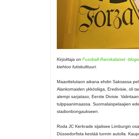
Kirjoittaja on
Fussball-Ranskalaiset -blogi
kiehtoo futiskulttuuri.
Maaottelutaon aikana ehdin Saksassa pela
Alankomaiden ykkösliiga, Eredivisie, oli ta
alempi sarjataso, Eerste Divisie. Valintaa
tulppaanimaassa. Suomalaispelaajien edes
stadionbongaukseen.
Roda JC Kerkrade sijaitsee Limburgin os
Düssedorfista kestää tunnin autolla. Kaupu