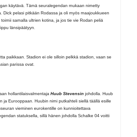
ingan käytävä. Tämä seuralegendan mukaan nimetty
iaa. Dick pelasi pitkään Rodassa ja oli myös maajoukkueen
mii samalla ultrien kotina, ja jos tie vie Rodan peliä
ppu länsipäätyyn.
ta paikkaan. Stadion ei ole silloin pelkkä stadion, vaan se
asian parissa ovat.
an hollantilaisvalmentaja
Huub Stevensin
johdolla. Huub
n ja Eurooppaan. Huubin nimi putkahteli siellä täällä esille
useuran vieminen eurokentille on kunnioitettava
endan statuksella, sillä hänen johdolla Schalke 04 voitti