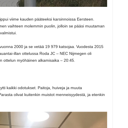
tippui viime kauden pääteeksi karsinnoissa Eersteen.
annen vaihteen molemmin puolin, jolloin se pääsi muutaman
valmistui.
 vuonna 2000 ja se vetää 19 979 katsojaa. Vuodesta 2015
Lauantai-illan ottelussa Roda JC – NEC Nijmegen oli
sin ottelun myöhäinen alkamisaika – 20:45.
i kaikki odotukset. Paitoja, huiveja ja muuta
 Parasta olivat kuitenkin muistot menneisyydestä, ja etenkin