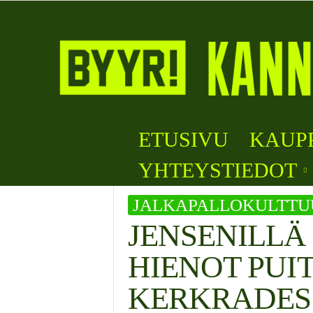
B
ETUSIVU
KAUP
y
y
YHTEYSTIEDOT
r
i
JALKAPALLOKULTTU
JENSENILLÄ
HIENOT PUI
KERKRADES