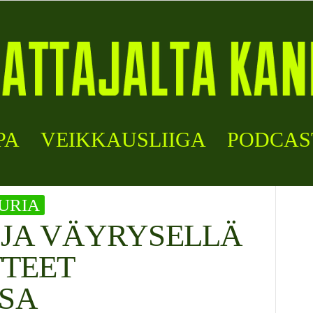
PA
VEIKKAUSLIIGA
PODCAS
URIA
 JA VÄYRYSELLÄ
TTEET
SA