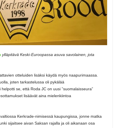
a
ylläpitävä Keski-Euroopassa asuva savolainen, jota
ttavien otteluiden lisäksi käydä myös naapurimaassa.
uolla, joten tarkastelussa oli pykälää
ni helpotti se, että Roda JC on uusi ”suomalaisseura”
ottamukset lisäävät aina mielenkiintoa
avaltiossa Kerkrade-nimisessä kaupungissa, jonne matka
nki sijaitsee aivan Saksan rajalla ja oli aikanaan osa