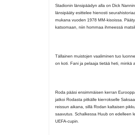
Stadionin länsipäädyn alla on Dick Nann
länsipääty esittelee hienosti seurahistor
mukana vuoden 1978 MM-kisoissa. Pääty toi
katsomaan, niin hommaa ihmeessä matsili
Tällainen muistojen vaaliminen tuo luonnet
on koti. Fani ja pelaaja tietää heti, minkä 
Roda pääsi ensimmäisen kerran Eurooppa
jatkoi Rodasta pitkälle kierrokselle Saksaa
reissun aikana, sillä Rodan kaltaisen pikk
saavutus. Schalkessa Huub on edelleen leg
UEFA-cupin.