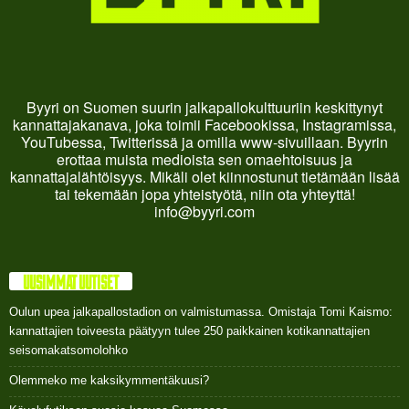
Byyri on Suomen suurin jalkapallokulttuuriin keskittynyt
kannattajakanava, joka toimii Facebookissa, Instagramissa,
YouTubessa, Twitterissä ja omilla www-sivuillaan. Byyrin
erottaa muista medioista sen omaehtoisuus ja
kannattajalähtöisyys. Mikäli olet kiinnostunut tietämään lisää
tai tekemään jopa yhteistyötä, niin ota yhteyttä!
info@byyri.com
UUSIMMAT UUTISET
Oulun upea jalkapallostadion on valmistumassa. Omistaja Tomi Kaismo:
kannattajien toiveesta päätyyn tulee 250 paikkainen kotikannattajien
seisomakatsomolohko
Olemmeko me kaksikymmentäkuusi?