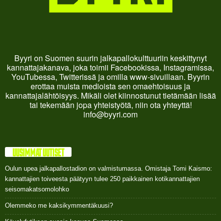
Byyri on Suomen suurin jalkapallokulttuuriin keskittynyt
kannattajakanava, joka toimii Facebookissa, Instagramissa,
YouTubessa, Twitterissä ja omilla www-sivuillaan. Byyrin
erottaa muista medioista sen omaehtoisuus ja
kannattajalähtöisyys. Mikäli olet kiinnostunut tietämään lisää
tai tekemään jopa yhteistyötä, niin ota yhteyttä!
info@byyri.com
UUSIMMAT UUTISET
Oulun upea jalkapallostadion on valmistumassa. Omistaja Tomi Kaismo:
kannattajien toiveesta päätyyn tulee 250 paikkainen kotikannattajien
seisomakatsomolohko
Olemmeko me kaksikymmentäkuusi?