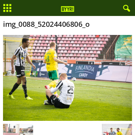
img_0088_52024406806_o