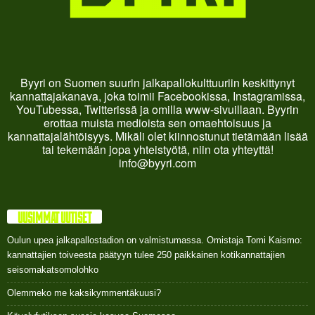
Byyri on Suomen suurin jalkapallokulttuuriin keskittynyt
kannattajakanava, joka toimii Facebookissa, Instagramissa,
YouTubessa, Twitterissä ja omilla www-sivuillaan. Byyrin
erottaa muista medioista sen omaehtoisuus ja
kannattajalähtöisyys. Mikäli olet kiinnostunut tietämään lisää
tai tekemään jopa yhteistyötä, niin ota yhteyttä!
info@byyri.com
UUSIMMAT UUTISET
Oulun upea jalkapallostadion on valmistumassa. Omistaja Tomi Kaismo:
kannattajien toiveesta päätyyn tulee 250 paikkainen kotikannattajien
seisomakatsomolohko
Olemmeko me kaksikymmentäkuusi?