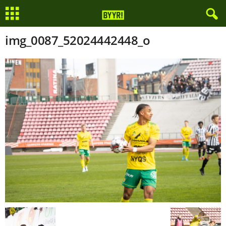
img_0087_52024442448_o