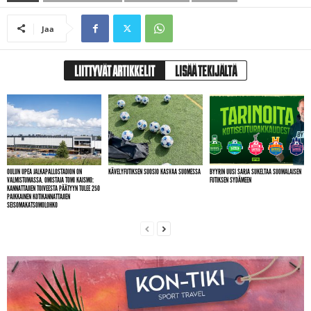
Jaa
LIITTYVÄT ARTIKKELIT
LISÄÄ TEKIJÄLTÄ
OULUN UPEA JALKAPALLOSTADION ON
KÄVELYFUTIKSEN SUOSIO KASVAA SUOMESSA
BYYRIN UUSI SARJA SUKELTAA SUOMALAISEN
VALMISTUMASSA. OMISTAJA TOMI KAISMO:
FUTIKSEN SYDÄMEEN
KANNATTAJIEN TOIVEESTA PÄÄTYYN TULEE 250
PAIKKAINEN KOTIKANNATTAJIEN
SEISOMAKATSOMOLOHKO