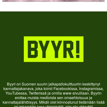
Byyri on Suomen suurin jalkapallokulttuuriin keskittynyt
kannattajakanava, joka toimii Facebookissa, Instagramissa,
YouTubessa, Twitterissä ja omilla www-sivuillaan. Byyrin
erottaa muista medioista sen omaehtoisuus ja
kannattajalähtöisyys. Mikäli olet kiinnostunut tietämään lisää
tai tekemään jopa yhteistyötä, niin ota yhteyttä!