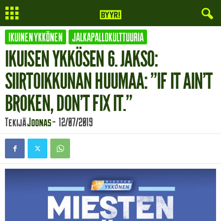
IKUINEN YKKÖNEN
JALKAPALLOKULTTUURIA
IKUISEN YKKÖSEN 6. JAKSO:
SIIRTOIKKUNAN HUUMAA: ”IF IT AIN’T
BROKEN, DON’T FIX IT.”
Tekijä
Joonas
-
12/07/2019