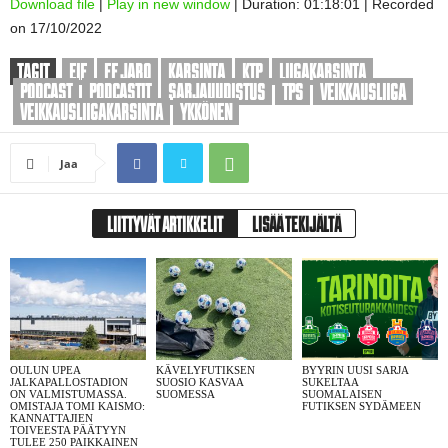
Download file
|
Play in new window
|
Duration: 01:18:01
|
Recorded
on 17/10/2022
SHARE
RSS FEED
TAGIT
EIF
FF JARO
KARSINTA
KTP
LIIGAKARSINTA
LINK
PODCAST
PODCASTIT
SARJAUUDISTUS
TPS
VEIKKAUSLIIGA
VEIKKAUSLIIGAKARSINTA
YKKÖNEN
Jaa
EMBED
LIITTYVÄT ARTIKKELIT
LISÄÄ TEKIJÄLTÄ
OULUN UPEA
KÄVELYFUTIKSEN
BYYRIN UUSI SARJA
JALKAPALLOSTADION
SUOSIO KASVAA
SUKELTAA
ON VALMISTUMASSA.
SUOMESSA
SUOMALAISEN
OMISTAJA TOMI KAISMO:
FUTIKSEN SYDÄMEEN
KANNATTAJIEN
TOIVEESTA PÄÄTYYN
TULEE 250 PAIKKAINEN