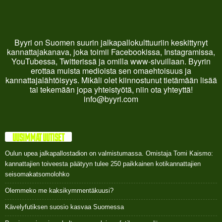
Byyri on Suomen suurin jalkapallokulttuuriin keskittynyt
kannattajakanava, joka toimii Facebookissa, Instagramissa,
YouTubessa, Twitterissä ja omilla www-sivuillaan. Byyrin
erottaa muista medioista sen omaehtoisuus ja
kannattajalähtöisyys. Mikäli olet kiinnostunut tietämään lisää
tai tekemään jopa yhteistyötä, niin ota yhteyttä!
info@byyri.com
UUSIMMAT UUTISET
Oulun upea jalkapallostadion on valmistumassa. Omistaja Tomi Kaismo:
kannattajien toiveesta päätyyn tulee 250 paikkainen kotikannattajien
seisomakatsomolohko
Olemmeko me kaksikymmentäkuusi?
Kävelyfutiksen suosio kasvaa Suomessa