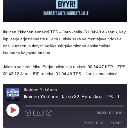
Ikuinen Ykkönen ennakoi TPS – Jaro -peliä (01:04:49 alkaen!), käy
läpi sarjajärjestelmästä tulleita uutisia sekä valmentajavaihdoksia
ensi vuoteen ja tietysti Veikkausliigakarsinnan ensimmäistä
kuumana käynyttä ottelua.
Jakson vaiheet: Alku: Sarjauudistus ja uutiset, 00:34:47 KTP – TPS,
00:43:12 Jaro – EIF -ottelut, 01:04:49 TPS – Jaro -ennakointia.
Ikuinen Ykkönen
Ikuinen Ykkönen: Jakso 82: Ennakkoa TPS - Jaro -peliin: "Jarolla ei ole Turussa varaa passiivisuuteen"
Play
1x
00:00
/
01:18:01
Episode
SUBSCRIBE
SHARE