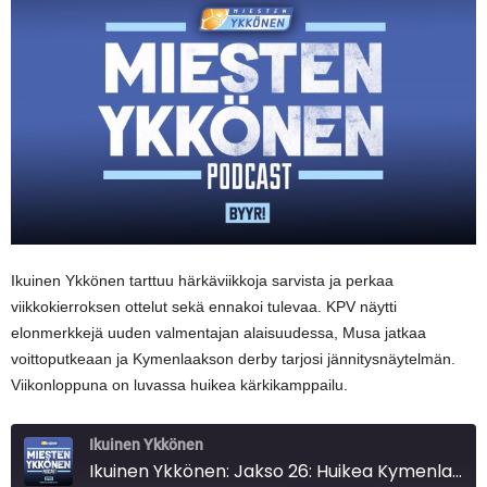
Ikuinen Ykkönen tarttuu härkäviikkoja sarvista ja perkaa
viikkokierroksen ottelut sekä ennakoi tulevaa. KPV näytti
elonmerkkejä uuden valmentajan alaisuudessa, Musa jatkaa
voittoputkeaan ja Kymenlaakson derby tarjosi jännitysnäytelmän.
Viikonloppuna on luvassa huikea kärkikamppailu.
Ikuinen Ykkönen
Ikuinen Ykkönen: Jakso 26: Huikea Kymenlaakson derby, Juntusen onnistunut debyytti ja herätelty KPV