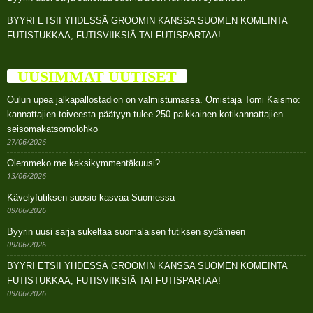
BYYRI ETSII YHDESSÄ GROOMIN KANSSA SUOMEN KOMEINTA
FUTISTUKKAA, FUTISVIIKSIÄ TAI FUTISPARTAA!
UUSIMMAT UUTISET
Oulun upea jalkapallostadion on valmistumassa. Omistaja Tomi Kaismo:
kannattajien toiveesta päätyyn tulee 250 paikkainen kotikannattajien
seisomakatsomolohko
27/06/2026
Olemmeko me kaksikymmentäkuusi?
13/06/2026
Kävelyfutiksen suosio kasvaa Suomessa
09/06/2026
Byyrin uusi sarja sukeltaa suomalaisen futiksen sydämeen
09/06/2026
BYYRI ETSII YHDESSÄ GROOMIN KANSSA SUOMEN KOMEINTA
FUTISTUKKAA, FUTISVIIKSIÄ TAI FUTISPARTAA!
09/06/2026