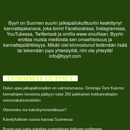
Byyri on Suomen suurin jalkapallokulttuuriin keskittynyt
kannattajakanava, joka toimii Facebookissa, Instagramissa,
YouTubessa, Twitterissä ja omilla www-sivuillaan. Byyrin
erottaa muista medioista sen omaehtoisuus ja
kannattajalähtöisyys. Mikäli olet kiinnostunut tietämään lisää
tai tekemään jopa yhteistyötä, niin ota yhteyttä!
info@byyri.com
UUSIMMAT UUTISET
Oulun upea jalkapallostadion on valmistumassa. Omistaja Tomi Kaismo:
kannattajien toiveesta päätyyn tulee 250 paikkainen kotikannattajien
seisomakatsomolohko
Olemmeko me kaksikymmentäkuusi?
Kävelyfutiksen suosio kasvaa Suomessa
Byyrin uusi sarja sukeltaa suomalaisen futiksen sydämeen