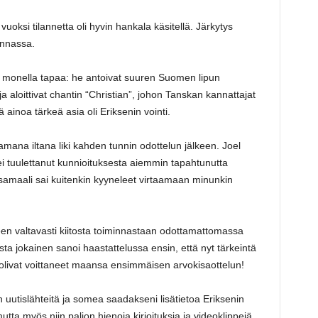
vuoksi tilannetta oli hyvin hankala käsitellä. Järkytys
pinnassa.
an monella tapaa: he antoivat suuren Suomen lipun
a aloittivat chantin “Christian”, johon Tanskan kannattajat
tä ainoa tärkeä asia oli Eriksenin vointi.
 samana iltana liki kahden tunnin odottelun jälkeen. Joel
i tuulettanut kunnioituksesta aiemmin tapahtunutta
amaali sai kuitenkin kyyneleet virtaamaan minunkin
keen valtavasti kiitosta toiminnastaan odottamattomassa
sta jokainen sanoi haastattelussa ensin, että nyt tärkeintä
ri olivat voittaneet maansa ensimmäisen arvokisaottelun!
in uutislähteitä ja somea saadakseni lisätietoa Eriksenin
mutta myös niin paljon hienoja kirjoituksia ja videoklippejä