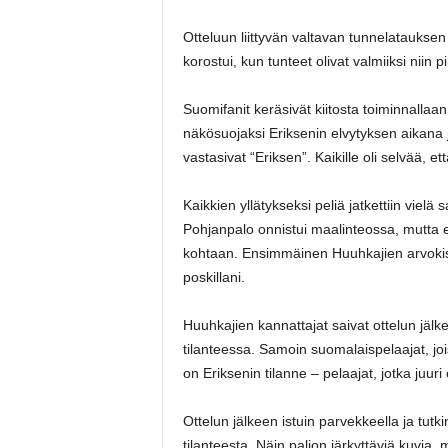
Otteluun liittyvän valtavan tunnelatauksen 
korostui, kun tunteet olivat valmiiksi niin 
Suomifanit keräsivät kiitosta toiminnalla
näkösuojaksi Eriksenin elvytyksen aikana j
vastasivat “Eriksen”. Kaikille oli selvää, et
Kaikkien yllätykseksi peliä jatkettiin vielä
Pohjanpalo onnistui maalinteossa, mutta e
kohtaan. Ensimmäinen Huuhkajien arvokis
poskillani.
Huuhkajien kannattajat saivat ottelun jäl
tilanteessa. Samoin suomalaispelaajat, joi
on Eriksenin tilanne – pelaajat, jotka juu
Ottelun jälkeen istuin parvekkeella ja tutk
tilanteesta. Näin paljon järkyttäviä kuvia, 