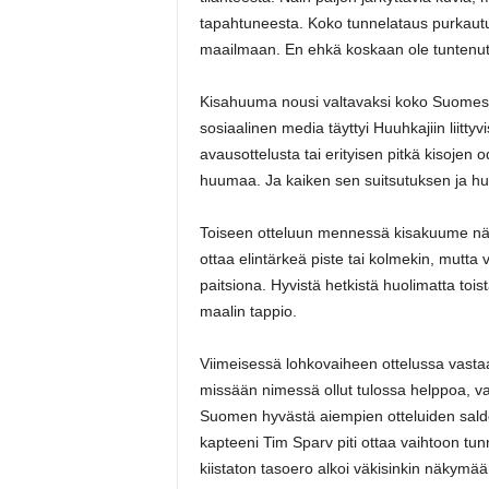
tapahtuneesta. Koko tunnelataus purkautui
maailmaan. En ehkä koskaan ole tuntenut 
Kisahuuma nousi valtavaksi koko Suomessa
sosiaalinen media täyttyi Huuhkajiin liittyvi
avausottelusta tai erityisen pitkä kisojen 
huumaa. Ja kaiken sen suitsutuksen ja h
Toiseen otteluun mennessä kisakuume näky
ottaa elintärkeä piste tai kolmekin, mutta 
paitsiona. Hyvistä hetkistä huolimatta tois
maalin tappio.
Viimeisessä lohkovaiheen ottelussa vastaa
missään nimessä ollut tulossa helppoa, vai
Suomen hyvästä aiempien otteluiden saldost
kapteeni Tim Sparv piti ottaa vaihtoon tun
kiistaton tasoero alkoi väkisinkin näkymää