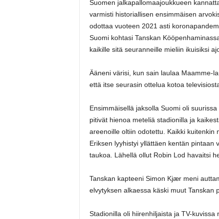
Suomen jalkapallomaajoukkueen kannattaji
varmisti historiallisen ensimmäisen arvok
odottaa vuoteen 2021 asti koronapandemian
Suomi kohtasi Tanskan Kööpenhaminassa. 
kaikille sitä seuranneille mieliin ikuisiksi 
Ääneni värisi, kun sain laulaa Maamme-la
että itse seurasin ottelua kotoa televisiost
Ensimmäisellä jaksolla Suomi oli suurissa 
pitivät hienoa meteliä stadionilla ja kaikes
areenoille oltiin odotettu. Kaikki kuitenki
Eriksen lyyhistyi yllättäen kentän pintaan
taukoa. Lähellä ollut Robin Lod havaitsi heti
Tanskan kapteeni Simon Kjær meni auttam
elvytyksen alkaessa käski muut Tanskan pe
Stadionilla oli hiirenhiljaista ja TV-kuvissa 