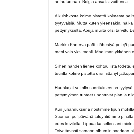
antautumaan. Belgia ansaitsi voittonsa.
Alkulohkosta kolme pistettä kolmesta pelistä
tyytyväisiä. Mutta kuten yleensäkin, nälk
pettymykseltä. Apuja muilta olisi tarvittu B
Markku Kanerva päätti lähestyä pelejä pu
meni vain yksi maali. Maailman ykkönen onni
Siihen nähden lienee kohtuullista todeta, 
tuurilla kolme pistettä olisi riittänyt jatkopa
Huuhkajat voi olla suoritukseensa tyytyväin
pettymyksen tunteet unohtuvat pian ja niide
Kun juhannuksena nostimme lipun mökillä 
Suomen pelipäivänä taloyhtiömme pihalla.
edes kuvitella. Lippua katsellessani miele
Toivottavasti samaan albumiin saadaan pia