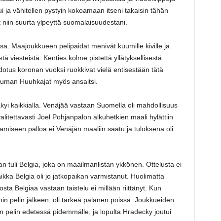
 ja vähitellen pystyin kokoamaan itseni takaisin tähän
niin suurta ylpeyttä suomalaisuudestani.
. Maajoukkueen pelipaidat menivät kuumille kiville ja
stä viesteistä. Kenties kolme pistettä yllätyksellisestä
odotus koronan vuoksi ruokkivat vielä entisestään tätä
uuman Huuhkajat myös ansaitsi.
i kaikkialla. Venäjää vastaan Suomella oli mahdollisuus
valitettavasti Joel Pohjanpalon alkuhetkien maali hylättiin
tamiseen palloa ei Venäjän maaliin saatu ja tuloksena oli
n tuli Belgia, joka on maailmanlistan ykkönen. Ottelusta ei
kka Belgia oli jo jatkopaikan varmistanut. Huolimatta
a Belgiaa vastaan taistelu ei millään riittänyt. Kun
nin pelin jälkeen, oli tärkeä palanen poissa. Joukkueiden
n pelin edetessä pidemmälle, ja lopulta Hradecky joutui