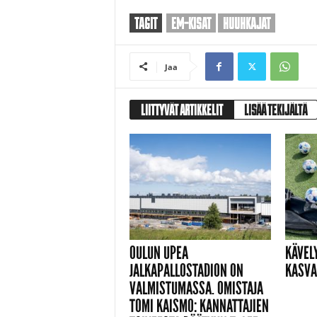
TAGIT
EM-KISAT
HUUHKAJAT
Jaa
LIITTYVÄT ARTIKKELIT
LISÄÄ TEKIJÄLTÄ
OULUN UPEA
KÄVEL
JALKAPALLOSTADION ON
KASVA
VALMISTUMASSA. OMISTAJA
TOMI KAISMO: KANNATTAJIEN