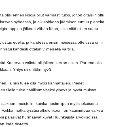
 olisi ennen kisoja ollut varmasti tulos, johon oltaisiin oltu
ä kasvaa syödessä, ja alkulohkoon jääminen tuntuu pieneltä
elgia-tappion jälkeen vähän liikaa, eikä niitä sitten saatu.
olustus edellä, ja kahdessa ensimmäisessä ottelussa omiin
stui kahdesti ottelun viimeisellä vartilla.
että Kanervan valinta oli jälleen kerran oikea. Paremmalla
ikkaan. Yritys oli erittäin hyvä.
en, ja niin tulee olla myös kannattajien. Pienet
n tilalle tulee päällimmäiseksi ylpeys ja hyvät muistot.
salkoon, muistelin, kuinka nostin lipun myös jokaisena
 Vaikka matka tyssäsi alkulohkoon, on kauniimpaa vaikea
eni palasivat hurmaavat kuvat Huuhkajista arvokisoissa.
n lisää täytettä.