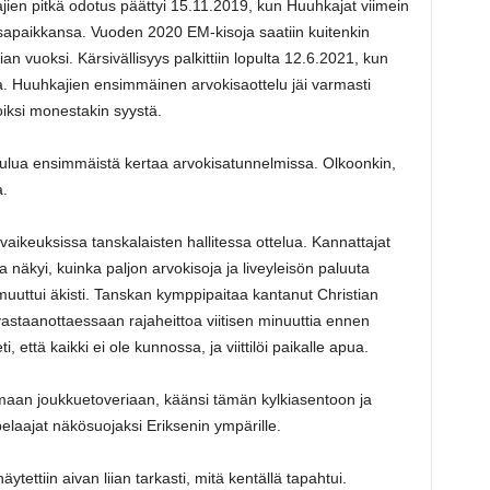
en pitkä odotus päättyi 15.11.2019, kun Huuhkajat viimein
isapaikkansa. Vuoden 2020 EM-kisoja saatiin kuitenkin
 vuoksi. Kärsivällisyys palkittiin lopulta 12.6.2021, kun
Huuhkajien ensimmäinen arvokisaottelu jäi varmasti
ajoiksi monestakin syystä.
ulua ensimmäistä kertaa arvokisatunnelmissa. Olkoonkin,
a.
vaikeuksissa tanskalaisten hallitessa ottelua. Kannattajat
ta näkyi, kuinka paljon arvokisoja ja liveyleisön paluuta
n muuttui äkisti. Tanskan kymppipaitaa kantanut Christian
 vastaanottaessaan rajaheittoa viitisen minuuttia ennen
, että kaikki ei ole kunnossa, ja viittilöi paikalle apua.
aan joukkuetoveriaan, käänsi tämän kylkiasentoon ja
laajat näkösuojaksi Eriksenin ympärille.
näytettiin aivan liian tarkasti, mitä kentällä tapahtui.