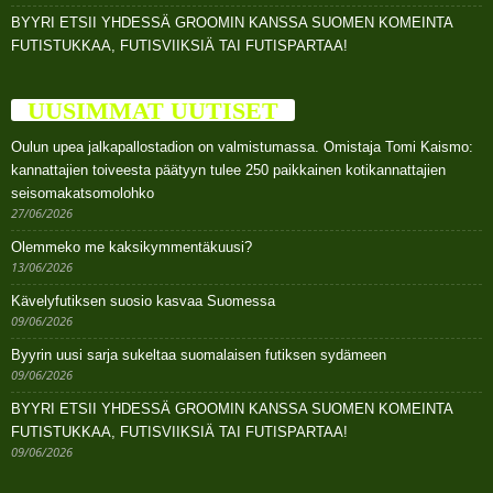
BYYRI ETSII YHDESSÄ GROOMIN KANSSA SUOMEN KOMEINTA
FUTISTUKKAA, FUTISVIIKSIÄ TAI FUTISPARTAA!
UUSIMMAT UUTISET
Oulun upea jalkapallostadion on valmistumassa. Omistaja Tomi Kaismo:
kannattajien toiveesta päätyyn tulee 250 paikkainen kotikannattajien
seisomakatsomolohko
27/06/2026
Olemmeko me kaksikymmentäkuusi?
13/06/2026
Kävelyfutiksen suosio kasvaa Suomessa
09/06/2026
Byyrin uusi sarja sukeltaa suomalaisen futiksen sydämeen
09/06/2026
BYYRI ETSII YHDESSÄ GROOMIN KANSSA SUOMEN KOMEINTA
FUTISTUKKAA, FUTISVIIKSIÄ TAI FUTISPARTAA!
09/06/2026