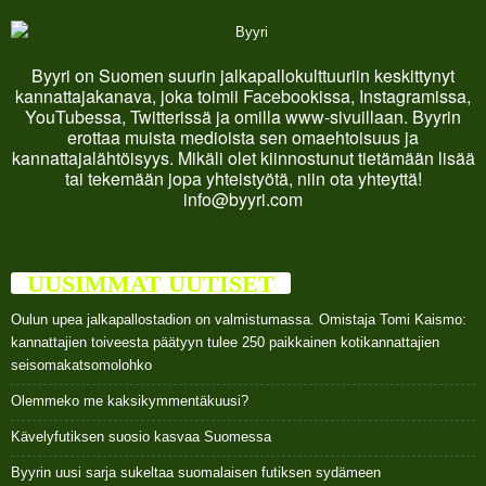
Byyri on Suomen suurin jalkapallokulttuuriin keskittynyt
kannattajakanava, joka toimii Facebookissa, Instagramissa,
YouTubessa, Twitterissä ja omilla www-sivuillaan. Byyrin
erottaa muista medioista sen omaehtoisuus ja
kannattajalähtöisyys. Mikäli olet kiinnostunut tietämään lisää
tai tekemään jopa yhteistyötä, niin ota yhteyttä!
info@byyri.com
UUSIMMAT UUTISET
Oulun upea jalkapallostadion on valmistumassa. Omistaja Tomi Kaismo:
kannattajien toiveesta päätyyn tulee 250 paikkainen kotikannattajien
seisomakatsomolohko
Olemmeko me kaksikymmentäkuusi?
Kävelyfutiksen suosio kasvaa Suomessa
Byyrin uusi sarja sukeltaa suomalaisen futiksen sydämeen