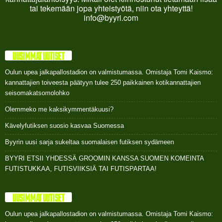
tai tekemään jopa yhteistyötä, niin ota yhteyttä!
info@byyri.com
UUSIMMAT UUTISET
Oulun upea jalkapallostadion on valmistumassa. Omistaja Tomi Kaismo:
kannattajien toiveesta päätyyn tulee 250 paikkainen kotikannattajien
seisomakatsomolohko
Olemmeko me kaksikymmentäkuusi?
Kävelyfutiksen suosio kasvaa Suomessa
Byyrin uusi sarja sukeltaa suomalaisen futiksen sydämeen
BYYRI ETSII YHDESSÄ GROOMIN KANSSA SUOMEN KOMEINTA
FUTISTUKKAA, FUTISVIIKSIÄ TAI FUTISPARTAA!
UUSIMMAT UUTISET
Oulun upea jalkapallostadion on valmistumassa. Omistaja Tomi Kaismo: