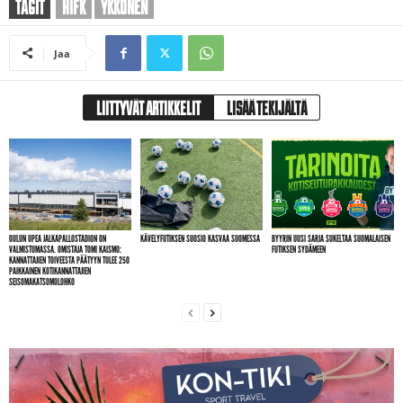
TAGIT
HIFK
YKKÖNEN
Jaa
LIITTYVÄT ARTIKKELIT
LISÄÄ TEKIJÄLTÄ
OULUN UPEA JALKAPALLOSTADION ON
KÄVELYFUTIKSEN SUOSIO KASVAA SUOMESSA
BYYRIN UUSI SARJA SUKELTAA SUOMALAISEN
VALMISTUMASSA. OMISTAJA TOMI KAISMO:
FUTIKSEN SYDÄMEEN
KANNATTAJIEN TOIVEESTA PÄÄTYYN TULEE 250
PAIKKAINEN KOTIKANNATTAJIEN
SEISOMAKATSOMOLOHKO