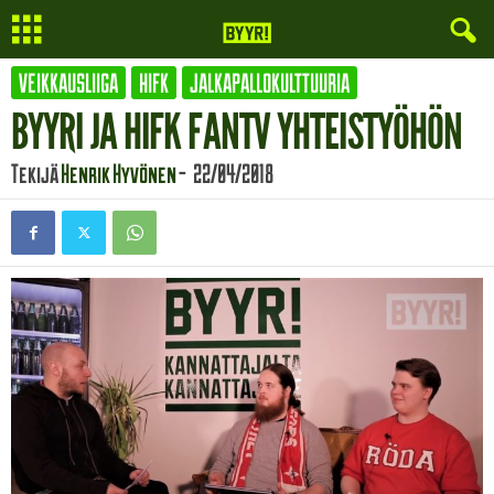
VEIKKAUSLIIGA
HIFK
JALKAPALLOKULTTUURIA
BYYRI JA HIFK FANTV YHTEISTYÖHÖN
Tekijä
Henrik Hyvönen
-
22/04/2018