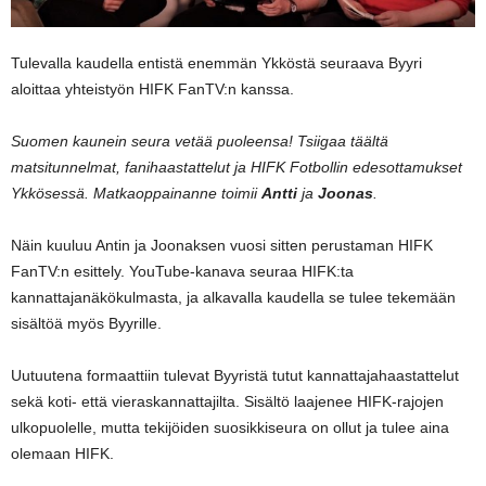
Tulevalla kaudella entistä enemmän Ykköstä seuraava Byyri
aloittaa yhteistyön HIFK FanTV:n kanssa.
Suomen kaunein seura vetää puoleensa! Tsiigaa täältä
matsitunnelmat, fanihaastattelut ja HIFK Fotbollin edesottamukset
Ykkösessä. Matkaoppainanne toimii
Antti
ja
Joonas
.
Näin kuuluu Antin ja Joonaksen vuosi sitten perustaman HIFK
FanTV:n esittely. YouTube-kanava seuraa HIFK:ta
kannattajanäkökulmasta, ja alkavalla kaudella se tulee tekemään
sisältöä myös Byyrille.
Uutuutena formaattiin tulevat Byyristä tutut kannattajahaastattelut
sekä koti- että vieraskannattajilta. Sisältö laajenee HIFK-rajojen
ulkopuolelle, mutta tekijöiden suosikkiseura on ollut ja tulee aina
olemaan HIFK.