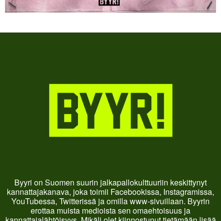
Byyri on Suomen suurin jalkapallokulttuuriin keskittynyt
kannattajakanava, joka toimii Facebookissa, Instagramissa,
YouTubessa, Twitterissä ja omilla www-sivuillaan. Byyrin
erottaa muista medioista sen omaehtoisuus ja
kannattajalähtöisyys. Mikäli olet kiinnostunut tietämään lisää