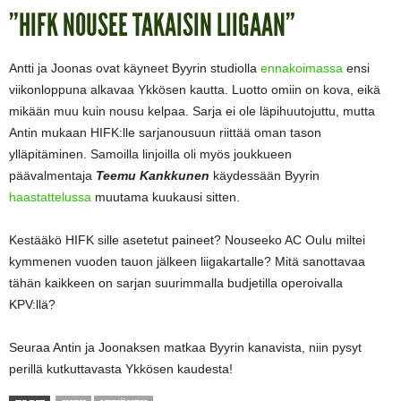
”HIFK NOUSEE TAKAISIN LIIGAAN”
Antti ja Joonas ovat käyneet Byyrin studiolla
ennakoimassa
ensi
viikonloppuna alkavaa Ykkösen kautta. Luotto omiin on kova, eikä
mikään muu kuin nousu kelpaa. Sarja ei ole läpihuutojuttu, mutta
Antin mukaan HIFK:lle sarjanousuun riittää oman tason
ylläpitäminen. Samoilla linjoilla oli myös joukkueen
päävalmentaja
Teemu Kankkunen
käydessään Byyrin
haastattelussa
muutama kuukausi sitten.
Kestääkö HIFK sille asetetut paineet? Nouseeko AC Oulu miltei
kymmenen vuoden tauon jälkeen liigakartalle? Mitä sanottavaa
tähän kaikkeen on sarjan suurimmalla budjetilla operoivalla
KPV:llä?
Seuraa Antin ja Joonaksen matkaa Byyrin kanavista, niin pysyt
perillä kutkuttavasta Ykkösen kaudesta!