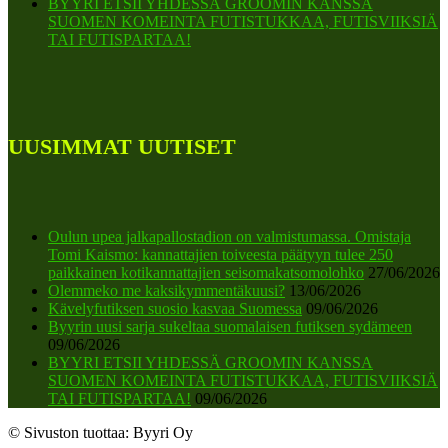
BYYRI ETSII YHDESSÄ GROOMIN KANSSA
SUOMEN KOMEINTA FUTISTUKKAA, FUTISVIIKSIÄ
TAI FUTISPARTAA!
UUSIMMAT UUTISET
Oulun upea jalkapallostadion on valmistumassa. Omistaja
Tomi Kaismo: kannattajien toiveesta päätyyn tulee 250
paikkainen kotikannattajien seisomakatsomolohko
27/06/2026
Olemmeko me kaksikymmentäkuusi?
13/06/2026
Kävelyfutiksen suosio kasvaa Suomessa
09/06/2026
Byyrin uusi sarja sukeltaa suomalaisen futiksen sydämeen
09/06/2026
BYYRI ETSII YHDESSÄ GROOMIN KANSSA
SUOMEN KOMEINTA FUTISTUKKAA, FUTISVIIKSIÄ
TAI FUTISPARTAA!
09/06/2026
© Sivuston tuottaa: Byyri Oy