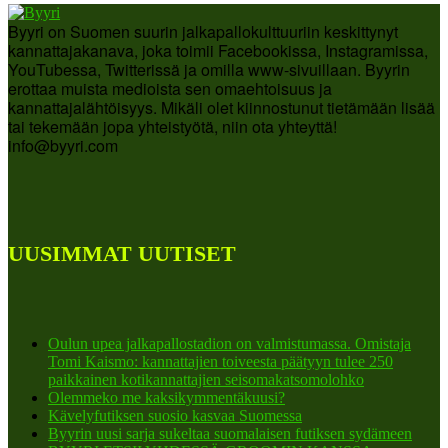
Byyri on Suomen suurin jalkapallokulttuuriin keskittynyt
kannattajakanava, joka toimii Facebookissa, Instagramissa,
YouTubessa, Twitterissä ja omilla www-sivuillaan. Byyrin
erottaa muista medioista sen omaehtoisuus ja
kannattajalähtöisyys. Mikäli olet kiinnostunut tietämään lisää
tai tekemään jopa yhteistyötä, niin ota yhteyttä!
info@byyri.com
UUSIMMAT UUTISET
Oulun upea jalkapallostadion on valmistumassa. Omistaja
Tomi Kaismo: kannattajien toiveesta päätyyn tulee 250
paikkainen kotikannattajien seisomakatsomolohko
Olemmeko me kaksikymmentäkuusi?
Kävelyfutiksen suosio kasvaa Suomessa
Byyrin uusi sarja sukeltaa suomalaisen futiksen sydämeen