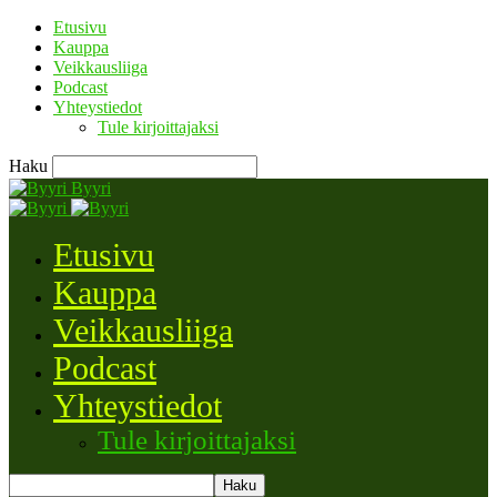
Etusivu
Kauppa
Veikkausliiga
Podcast
Yhteystiedot
Tule kirjoittajaksi
Haku
Byyri
Etusivu
Kauppa
Veikkausliiga
Podcast
Yhteystiedot
Tule kirjoittajaksi