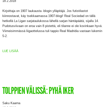
18.2.2018
Kirjoittaja on 1907 laukausta -blogin ylläpitäjä. Jos futistilastot
kiinnostavat, käy tsekkaamassa 1907-blogi! Real Sociedad on tällä
hetkellä La Ligan sarjataulukossa lähellä sarjan häntäpäätä, sijalla 14.
Pudotusviivaan on eroa vain 8 pistettä, eli tilanne ei ole kovinkaan hyvä.
Viimeisimmässä liigaottelussa tuli tappio Real Madridia vastaan lukemin
5-2.
LUE LISÄÄ
TOLPPIEN VÄLISSÄ: PYHÄ IKER
Saku Kaarna