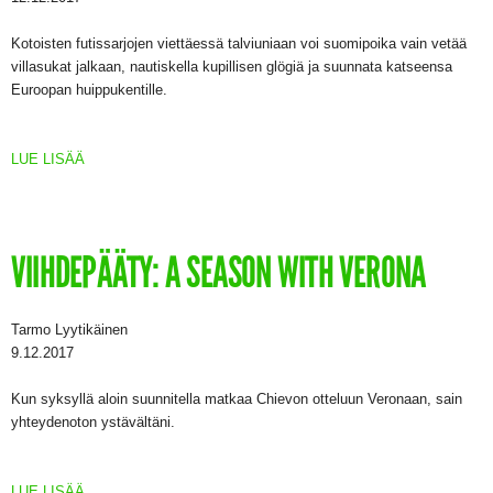
Kotoisten futissarjojen viettäessä talviuniaan voi suomipoika vain vetää
villasukat jalkaan, nautiskella kupillisen glögiä ja suunnata katseensa
Euroopan huippukentille.
LUE LISÄÄ
VIIHDEPÄÄTY: A SEASON WITH VERONA
Tarmo Lyytikäinen
9.12.2017
Kun syksyllä aloin suunnitella matkaa Chievon otteluun Veronaan, sain
yhteydenoton ystävältäni.
LUE LISÄÄ