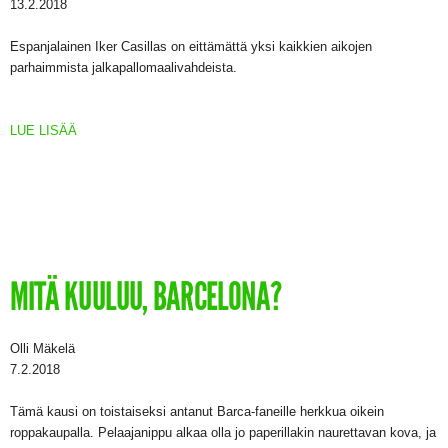
13.2.2018
Espanjalainen Iker Casillas on eittämättä yksi kaikkien aikojen
parhaimmista jalkapallomaalivahdeista.
LUE LISÄÄ
MITÄ KUULUU, BARCELONA?
Olli Mäkelä
7.2.2018
Tämä kausi on toistaiseksi antanut Barca-faneille herkkua oikein
roppakaupalla. Pelaajanippu alkaa olla jo paperillakin naurettavan kova, ja