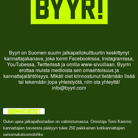
Byyri on Suomen suurin jalkapallokulttuuriin keskittynyt
kannattajakanava, joka toimii Facebookissa, Instagramissa,
YouTubessa, Twitterissä ja omilla www-sivuillaan. Byyrin
erottaa muista medioista sen omaehtoisuus ja
kannattajalähtöisyys. Mikäli olet kiinnostunut tietämään lisää
tai tekemään jopa yhteistyötä, niin ota yhteyttä!
info@byyri.com
UUSIMMAT UUTISET
Oulun upea jalkapallostadion on valmistumassa. Omistaja Tomi Kaismo:
kannattajien toiveesta päätyyn tulee 250 paikkainen kotikannattajien
seisomakatsomolohko