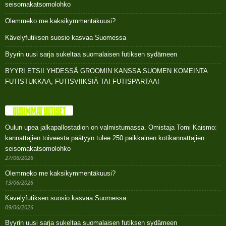
seisomakatsomolohko
Olemmeko me kaksikymmentäkuusi?
Kävelyfutiksen suosio kasvaa Suomessa
Byyrin uusi sarja sukeltaa suomalaisen futiksen sydämeen
BYYRI ETSII YHDESSÄ GROOMIN KANSSA SUOMEN KOMEINTA
FUTISTUKKAA, FUTISVIIKSIÄ TAI FUTISPARTAA!
UUSIMMAT UUTISET
Oulun upea jalkapallostadion on valmistumassa. Omistaja Tomi Kaismo:
kannattajien toiveesta päätyyn tulee 250 paikkainen kotikannattajien
seisomakatsomolohko
27/06/2026
Olemmeko me kaksikymmentäkuusi?
13/06/2026
Kävelyfutiksen suosio kasvaa Suomessa
09/06/2026
Byyrin uusi sarja sukeltaa suomalaisen futiksen sydämeen