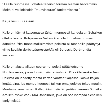
”Täällä Suomessa Schalke-faneihin törmää hieman harvemmin.
Meitä ei voi kritisoida ”muoviseuran” fanittamisesta.”
Kalja kuuluu asiaan
Kalle on käynyt katsomassa tähän mennessä kahdeksan Schalken
ottelua livenä. Kotipeleissä Veltins Arenalla tunnelma on usein
äänekäs. Yksi tunnelmallisimmista peleistä oli tasapeliin päättynyt
viime kevään derby
Lüdenscheidia
eli Borussia Dortmundia
vastaan.
Kalle on alusta alkaen seurannut pelejä päätykatsomo
Nordkurvessa, jossa toimii myös faniryhmä
Ultras Gelsenkirchen
.
Peleistä on lähdetty monta kertaa vaatteet kaljassa, koska kaljaa
lentää aina, jos menee huonosti tai kun oma joukkue tekee maalin.
Muutama vuosi sitten Kalle pääsi myös liittymään pieneen
Schalker
Kreisel Röcke von 2004
-fanclubiin, joka on osa isompaa Schalken
faniyhteisöä.