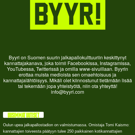
Byyri on Suomen suurin jalkapallokulttuuriin keskittynyt
kannattajakanava, joka toimii Facebookissa, Instagramissa,
YouTubessa, Twitterissä ja omilla www-sivuillaan. Byyrin
erottaa muista medioista sen omaehtoisuus ja
kannattajalähtöisyys. Mikäli olet kiinnostunut tietämään lisää
tai tekemään jopa yhteistyötä, niin ota yhteyttä!
info@byyri.com
UUSIMMAT UUTISET
Oulun upea jalkapallostadion on valmistumassa. Omistaja Tomi Kaismo:
kannattajien toiveesta päätyyn tulee 250 paikkainen kotikannattajien