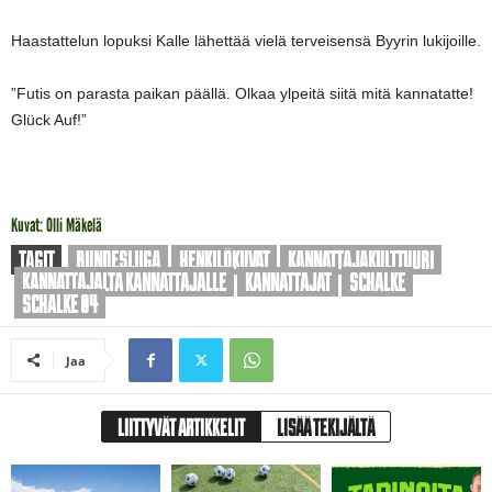
Haastattelun lopuksi Kalle lähettää vielä terveisensä Byyrin lukijoille.
”Futis on parasta paikan päällä. Olkaa ylpeitä siitä mitä kannatatte!
Glück Auf!”
Kuvat: Olli Mäkelä
TAGIT
BUNDESLIIGA
HENKILÖKUVAT
KANNATTAJAKULTTUURI
KANNATTAJALTA KANNATTAJALLE
KANNATTAJAT
SCHALKE
SCHALKE 04
Jaa
LIITTYVÄT ARTIKKELIT
LISÄÄ TEKIJÄLTÄ