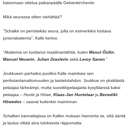
katsomaan ottelua paikanpäälle Gelsenkircheniin.
Mikä seurassa sitten viehättää?
”Schalke on perinteikäs seura, jolla on esimerkiksi loistava
junioriakatemia”, Kalle kertoo.
”Akatemia on tuottanut maailmantähtiä, kuten
Mesut Özilin
,
Manuel Neuerin
,
Julian Draxlerin
sekä
Leroy Sanen
.”
Joukkueen parhaiksi puoliksi Kalle mainitsee sen
periksiantamattomuuden ja taistelutahdon. Joukkue on yksittäistä
pelaajaa tärkeämpi, mutta suosikkipelaajasta kysyttäessä kaksi
pelaajaa –
Hunte
ja
Höwe
,
Klaas-Jan Huntelaar
ja
Benedikt
Höwedes
– saavat kuitenkin maininnan.
Schalken kannattajissa on Kallen mukaan hienointa se, että ääntä
ja laulua riittää aina tuloksesta riippumatta.