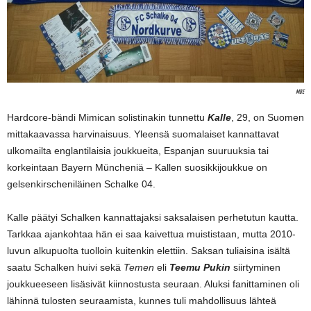
mde
Hardcore-bändi Mimican solistinakin tunnettu
Kalle
, 29, on Suomen
mittakaavassa harvinaisuus. Yleensä suomalaiset kannattavat
ulkomailta englantilaisia joukkueita, Espanjan suuruuksia tai
korkeintaan Bayern Müncheniä – Kallen suosikkijoukkue on
gelsenkirscheniläinen Schalke 04.
Kalle päätyi Schalken kannattajaksi saksalaisen perhetutun kautta.
Tarkkaa ajankohtaa hän ei saa kaivettua muististaan, mutta 2010-
luvun alkupuolta tuolloin kuitenkin elettiin. Saksan tuliaisina isältä
saatu Schalken huivi sekä
Temen
eli
Teemu Pukin
siirtyminen
joukkueeseen lisäsivät kiinnostusta seuraan. Aluksi fanittaminen oli
lähinnä tulosten seuraamista, kunnes tuli mahdollisuus lähteä