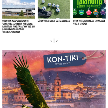
OULUN UPEA JALKAPALLOSTADION ON
KÄVELYFUTIKSEN SUOSIO KASVAA SUOMESSA
BYYRIN UUSI SARJA SUKELTAA SUOMALAISEN
VALMISTUMASSA. OMISTAJA TOMI KAISMO:
FUTIKSEN SYDÄMEEN
KANNATTAJIEN TOIVEESTA PÄÄTYYN TULEE 250
PAIKKAINEN KOTIKANNATTAJIEN
SEISOMAKATSOMOLOHKO