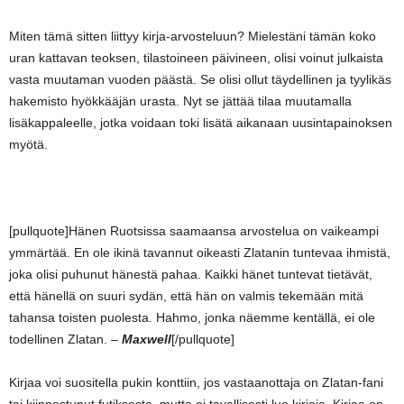
Miten tämä sitten liittyy kirja-arvosteluun? Mielestäni tämän koko
uran kattavan teoksen, tilastoineen päivineen, olisi voinut julkaista
vasta muutaman vuoden päästä. Se olisi ollut täydellinen ja tyylikäs
hakemisto hyökkääjän urasta. Nyt se jättää tilaa muutamalla
lisäkappaleelle, jotka voidaan toki lisätä aikanaan uusintapainoksen
myötä.
[pullquote]Hänen Ruotsissa saamaansa arvostelua on vaikeampi
ymmärtää. En ole ikinä tavannut oikeasti Zlatanin tuntevaa ihmistä,
joka olisi puhunut hänestä pahaa. Kaikki hänet tuntevat tietävät,
että hänellä on suuri sydän, että hän on valmis tekemään mitä
tahansa toisten puolesta. Hahmo, jonka näemme kentällä, ei ole
todellinen Zlatan. –
Maxwell
[/pullquote]
Kirjaa voi suositella pukin konttiin, jos vastaanottaja on Zlatan-fani