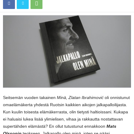
Seitsemän vuoden takainen
Minä, Zlatan Ibrahimović
oli onnistunut
omaelämäkerta yhdestä Ruotsin kaikkien aikojen jalkapalloilijasta.
Kun kuulin toisesta elämäkerrasta, olin tietysti haltioissani. Kukapa
ei haluaisi lukea lisää ylimielisen, vihaa ja rakkautta nostattavan
supertähden elämästä? En ollut tutustunut ennakkoon
Mats
Olssonin
teokseen, Jalkapallo olen minä, joten se pääsi