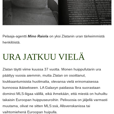
Pelaaja-agentti
Mino Raiola
on yksi Zlatanin uran tärkeimmistä
henkilöistä.
URA JATKUU VIELÄ
Zlatan täytti viime kuussa 37 vuotta. Monen huippufutarin ura
päättyy vuosia aiemmin, mutta Zlatan on osoittanut,
loukkaantumisista huolimatta, olevansa vielä erinomaisessa
kunnossa ikäisekseen. LA Galaxyn paidassa Ibra suorastaan
dominoi MLS-liigaa välillä, eikä ihmekään, että miestä on huhuiltu
takaisin Euroopan huippuseuroihin. Pelivuosia on jäljellä varmasti
muutama, olivat ne sitten MLS:ssä, Allsvenskanissa tai
vaihtomiehenä Euroopan huipulla.