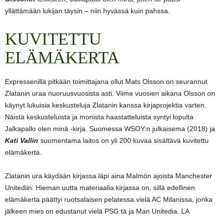
yllättämään lukijan täysin – niin hyvässä kuin pahssa.
KUVITETTU
ELÄMÄKERTA
Expressenillä pitkään toimittajana ollut Mats Olsson on seurannut
Zlatanin uraa nuoruusvuosista asti. Viime vuosien aikana Olsson on
käynyt lukuisia keskusteluja Zlatanin kanssa kirjaprojektia varten.
Näistä keskusteluista ja monista haastatteluista syntyi lopulta
Jalkapallo olen minä -kirja. Suomessa WSOY:n julkaisema (2018) ja
Kati Vallin
suomentama laitos on yli 200 kuvaa sisältävä kuvitettu
elämäkerta.
Zlatanin ura käydään kirjassa läpi aina Malmön ajoista Manchester
Unitediin. Hieman uutta materiaalia kirjassa on, sillä edellinen
elämäkerta päättyi ruotsalaisen pelatessa vielä AC Milanissa, jonka
jälkeen mies on edustanut vielä PSG:tä ja Man Unitedia. LA