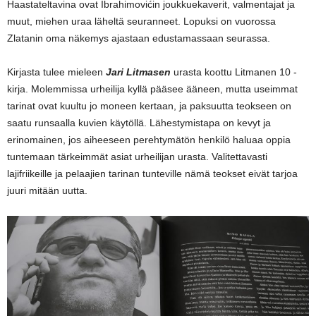
Haastateltavina ovat Ibrahimovićin joukkuekaverit, valmentajat ja
muut, miehen uraa läheltä seuranneet. Lopuksi on vuorossa
Zlatanin oma näkemys ajastaan edustamassaan seurassa.
Kirjasta tulee mieleen
Jari Litmasen
urasta koottu Litmanen 10 -
kirja. Molemmissa urheilija kyllä pääsee ääneen, mutta useimmat
tarinat ovat kuultu jo moneen kertaan, ja paksuutta teokseen on
saatu runsaalla kuvien käytöllä. Lähestymistapa on kevyt ja
erinomainen, jos aiheeseen perehtymätön henkilö haluaa oppia
tuntemaan tärkeimmät asiat urheilijan urasta. Valitettavasti
lajifriikeille ja pelaajien tarinan tunteville nämä teokset eivät tarjoa
juuri mitään uutta.