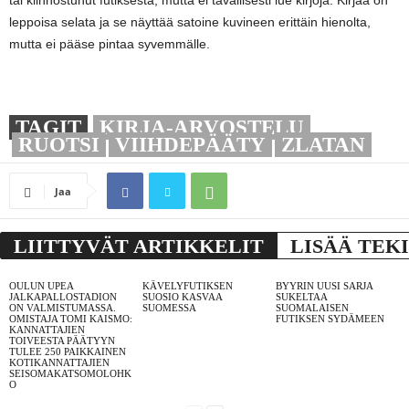
tai kiinnostunut futiksesta, mutta ei tavallisesti lue kirjoja. Kirjaa on
leppoisa selata ja se näyttää satoine kuvineen erittäin hienolta,
mutta ei pääse pintaa syvemmälle.
TAGIT
KIRJA-ARVOSTELU
RUOTSI
VIIHDEPÄÄTY
ZLATAN
Jaa
LIITTYVÄT ARTIKKELIT
LISÄÄ TEK
OULUN UPEA
KÄVELYFUTIKSEN
BYYRIN UUSI SARJA
JALKAPALLOSTADION
SUOSIO KASVAA
SUKELTAA
ON VALMISTUMASSA.
SUOMESSA
SUOMALAISEN
OMISTAJA TOMI KAISMO:
FUTIKSEN SYDÄMEEN
KANNATTAJIEN
TOIVEESTA PÄÄTYYN
TULEE 250 PAIKKAINEN
KOTIKANNATTAJIEN
SEISOMAKATSOMOLOHK
O