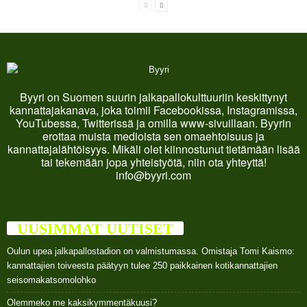
Byyri on Suomen suurin jalkapallokulttuuriin keskittynyt
kannattajakanava, joka toimii Facebookissa, Instagramissa,
YouTubessa, Twitterissä ja omilla www-sivuillaan. Byyrin
erottaa muista medioista sen omaehtoisuus ja
kannattajalähtöisyys. Mikäli olet kiinnostunut tietämään lisää
tai tekemään jopa yhteistyötä, niin ota yhteyttä!
info@byyri.com
UUSIMMAT UUTISET
Oulun upea jalkapallostadion on valmistumassa. Omistaja Tomi Kaismo:
kannattajien toiveesta päätyyn tulee 250 paikkainen kotikannattajien
seisomakatsomolohko
Olemmeko me kaksikymmentäkuusi?