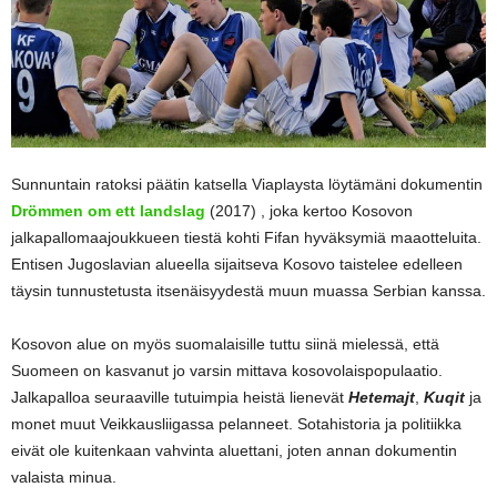
Sunnuntain ratoksi päätin katsella Viaplaysta löytämäni dokumentin
Drömmen om ett landslag
(2017) , joka kertoo Kosovon
jalkapallomaajoukkueen tiestä kohti Fifan hyväksymiä maaotteluita.
Entisen Jugoslavian alueella sijaitseva Kosovo taistelee edelleen
täysin tunnustetusta itsenäisyydestä muun muassa Serbian kanssa.
Kosovon alue on myös suomalaisille tuttu siinä mielessä, että
Suomeen on kasvanut jo varsin mittava kosovolaispopulaatio.
Jalkapalloa seuraaville tutuimpia heistä lienevät
Hetemajt
,
Kuqit
ja
monet muut Veikkausliigassa pelanneet. Sotahistoria ja politiikka
eivät ole kuitenkaan vahvinta aluettani, joten annan dokumentin
valaista minua.