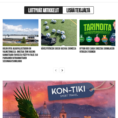
LIITTYVÄT ARTIKKELIT
LISÄÄ TEKIJÄLTÄ
OULUN UPEA JALKAPALLOSTADION ON
KÄVELYFUTIKSEN SUOSIO KASVAA SUOMESSA
BYYRIN UUSI SARJA SUKELTAA SUOMALAISEN
VALMISTUMASSA. OMISTAJA TOMI KAISMO:
FUTIKSEN SYDÄMEEN
KANNATTAJIEN TOIVEESTA PÄÄTYYN TULEE 250
PAIKKAINEN KOTIKANNATTAJIEN
SEISOMAKATSOMOLOHKO