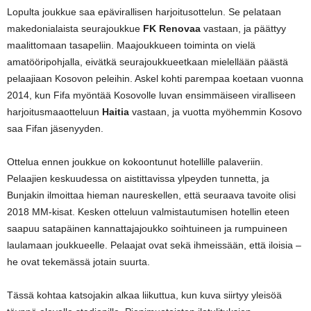
Lopulta joukkue saa epävirallisen harjoitusottelun. Se pelataan
makedonialaista seurajoukkue
FK Renovaa
vastaan, ja päättyy
maalittomaan tasapeliin. Maajoukkueen toiminta on vielä
amatööripohjalla, eivätkä seurajoukkueetkaan mielellään päästä
pelaajiaan Kosovon peleihin. Askel kohti parempaa koetaan vuonna
2014, kun Fifa myöntää Kosovolle luvan ensimmäiseen viralliseen
harjoitusmaaotteluun
Haitia
vastaan, ja vuotta myöhemmin Kosovo
saa Fifan jäsenyyden.
Ottelua ennen joukkue on kokoontunut hotellille palaveriin.
Pelaajien keskuudessa on aistittavissa ylpeyden tunnetta, ja
Bunjakin ilmoittaa hieman naureskellen, että seuraava tavoite olisi
2018 MM-kisat. Kesken otteluun valmistautumisen hotellin eteen
saapuu satapäinen kannattajajoukko soihtuineen ja rumpuineen
laulamaan joukkueelle. Pelaajat ovat sekä ihmeissään, että iloisia –
he ovat tekemässä jotain suurta.
Tässä kohtaa katsojakin alkaa liikuttua, kun kuva siirtyy yleisöä