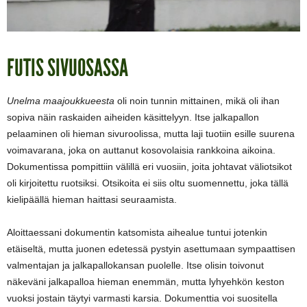
FUTIS SIVUOSASSA
Unelma maajoukkueesta
oli noin tunnin mittainen, mikä oli ihan
sopiva näin raskaiden aiheiden käsittelyyn. Itse jalkapallon
pelaaminen oli hieman sivuroolissa, mutta laji tuotiin esille suurena
voimavarana, joka on auttanut kosovolaisia rankkoina aikoina.
Dokumentissa pompittiin välillä eri vuosiin, joita johtavat väliotsikot
oli kirjoitettu ruotsiksi. Otsikoita ei siis oltu suomennettu, joka tällä
kielipäällä hieman haittasi seuraamista.
Aloittaessani dokumentin katsomista aihealue tuntui jotenkin
etäiseltä, mutta juonen edetessä pystyin asettumaan sympaattisen
valmentajan ja jalkapallokansan puolelle. Itse olisin toivonut
näkeväni jalkapalloa hieman enemmän, mutta lyhyehkön keston
vuoksi jostain täytyi varmasti karsia. Dokumenttia voi suositella