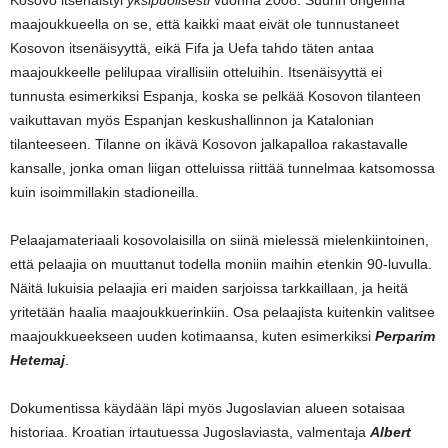
Kosovo itsenäistyi
yksipuolisesti
vuonna 2008. Suurin ongelma
maajoukkueella on se, että kaikki maat eivät ole tunnustaneet
Kosovon itsenäisyyttä, eikä Fifa ja Uefa tahdo täten antaa
maajoukkeelle pelilupaa virallisiin otteluihin. Itsenäisyyttä ei
tunnusta esimerkiksi Espanja, koska se pelkää Kosovon tilanteen
vaikuttavan myös Espanjan keskushallinnon ja Katalonian
tilanteeseen. Tilanne on ikävä Kosovon jalkapalloa rakastavalle
kansalle, jonka oman liigan otteluissa riittää tunnelmaa katsomossa
kuin isoimmillakin stadioneilla.
Pelaajamateriaali kosovolaisilla on siinä mielessä mielenkiintoinen,
että pelaajia on muuttanut todella moniin maihin etenkin 90-luvulla.
Näitä lukuisia pelaajia eri maiden sarjoissa tarkkaillaan, ja heitä
yritetään haalia maajoukkuerinkiin. Osa pelaajista kuitenkin valitsee
maajoukkueekseen uuden kotimaansa, kuten esimerkiksi
Perparim
Hetemaj
.
Dokumentissa käydään läpi myös Jugoslavian alueen sotaisaa
historiaa. Kroatian irtautuessa Jugoslaviasta, valmentaja
Albert