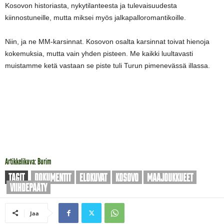
Kosovon historiasta, nykytilanteesta ja tulevaisuudesta
kiinnostuneille, mutta miksei myös jalkapalloromantikoille.
Niin, ja ne MM-karsinnat. Kosovon osalta karsinnat toivat hienoja
kokemuksia, mutta vain yhden pisteen. Me kaikki luultavasti
muistamme ketä vastaan se piste tuli Turun pimenevässä illassa.
Artikkelikuva: Burim
TAGIT
DOKUMENTIT
ELOKUVAT
KOSOVO
MAAJOUKKUEET
VIIHDEPÄÄTY
Jaa