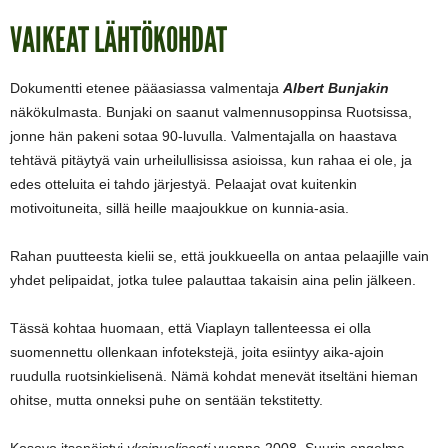
VAIKEAT LÄHTÖKOHDAT
Dokumentti etenee pääasiassa valmentaja
Albert Bunjakin
näkökulmasta. Bunjaki on saanut valmennusoppinsa Ruotsissa,
jonne hän pakeni sotaa 90-luvulla. Valmentajalla on haastava
tehtävä pitäytyä vain urheilullisissa asioissa, kun rahaa ei ole, ja
edes otteluita ei tahdo järjestyä. Pelaajat ovat kuitenkin
motivoituneita, sillä heille maajoukkue on kunnia-asia.
Rahan puutteesta kielii se, että joukkueella on antaa pelaajille vain
yhdet pelipaidat, jotka tulee palauttaa takaisin aina pelin jälkeen.
Tässä kohtaa huomaan, että Viaplayn tallenteessa ei olla
suomennettu ollenkaan infotekstejä, joita esiintyy aika-ajoin
ruudulla ruotsinkielisenä. Nämä kohdat menevät itseltäni hieman
ohitse, mutta onneksi puhe on sentään tekstitetty.