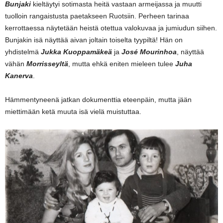
Bunjaki
kieltäytyi sotimasta heitä vastaan armeijassa ja muutti
tuolloin rangaistusta paetakseen Ruotsiin. Perheen tarinaa
kerrottaessa näytetään heistä otettua valokuvaa ja jumiudun siihen.
Bunjakin isä näyttää aivan joltain toiselta tyypiltä! Hän on
yhdistelmä
Jukka Kuoppamäkeä
ja
José Mourinhoa
, näyttää
vähän
Morrisseyltä
, mutta ehkä eniten mieleen tulee
Juha
Kanerva
.
Hämmentyneenä jatkan dokumenttia eteenpäin, mutta jään
miettimään ketä muuta isä vielä muistuttaa.