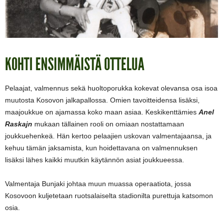
KOHTI ENSIMMÄISTÄ OTTELUA
Pelaajat, valmennus sekä huoltoporukka kokevat olevansa osa isoa
muutosta Kosovon jalkapallossa. Omien tavoitteidensa lisäksi,
maajoukkue on ajamassa koko maan asiaa. Keskikenttämies
Anel
Raskajn
mukaan tällainen rooli on omiaan nostattamaan
joukkuehenkeä. Hän kertoo pelaajien uskovan valmentajaansa, ja
kehuu tämän jaksamista, kun hoidettavana on valmennuksen
lisäksi lähes kaikki muutkin käytännön asiat joukkueessa.
Valmentaja Bunjaki johtaa muun muassa operaatiota, jossa
Kosovoon kuljetetaan ruotsalaiselta stadionilta purettuja katsomon
osia.