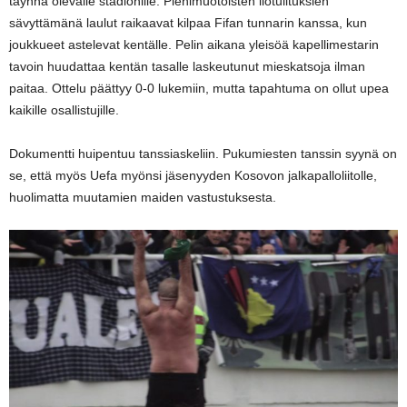
täynnä olevalle stadionille. Pienimuotoisten ilotulituksien
sävyttämänä laulut raikaavat kilpaa Fifan tunnarin kanssa, kun
joukkueet astelevat kentälle. Pelin aikana yleisöä kapellimestarin
tavoin huudattaa kentän tasalle laskeutunut mieskatsoja ilman
paitaa. Ottelu päättyy 0-0 lukemiin, mutta tapahtuma on ollut upea
kaikille osallistujille.
Dokumentti huipentuu tanssiaskeliin. Pukumiesten tanssin syynä on
se, että myös Uefa myönsi jäsenyyden Kosovon jalkapalloliitolle,
huolimatta muutamien maiden vastustuksesta.