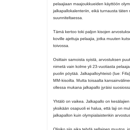
pelaajiaan maajoukkueiden käyttöön olympia
jalkapallokalenteriin, eikä turnausta tät
suunniteltaessa.
Tämä kertoo toki paljon kisojen arvostukses
koville ajettuja pelaajia, jotka muuten kut
toivossa.
Osittain samoista syistä, arvostuksen puut
nimetä vain kolme yli 23-vuotiasta pelaaj
puolin pöytää. Jalkapalloyhteisö (lue: Fifa
MM-kisoilta. Mutta toisaalta kansainvälin
ollessa mukana jalkapallo jyräisi suosiossa
Yhtälö on vaikea. Jalkapallo on kesälajien
yksikään osapuoli ei halua, että laji on m
jalkapallon kuin olympialaistenkin arvostu
Olisiko siis aika tehdä sellainen muutos, j