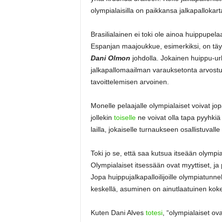
olympialaisilla on paikkansa jalkapallokarta
Brasilialainen ei toki ole ainoa huippupela
Espanjan maajoukkue, esimerkiksi, on täy
Dani Olmon
johdolla. Jokainen huippu-urhe
jalkapallomaailman varauksetonta arvostu
tavoittelemisen arvoinen.
Monelle pelaajalle olympialaiset voivat jo
jollekin
toiselle
ne voivat olla tapa pyyhki
lailla, jokaiselle turnaukseen osallistuvalle
Toki jo se, että saa kutsua itseään olympia
Olympialaiset itsessään ovat myyttiset, ja
Jopa huippujalkapalloilijoille olympiatun
keskellä, asuminen on ainutlaatuinen kokem
Kuten Dani Alves
totesi
, “olympialaiset ov