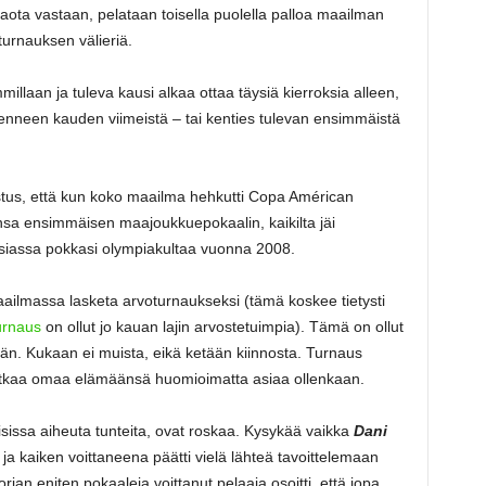
lbaota vastaan, pelataan toisella puolella palloa maailman
turnauksen välieriä.
llaan ja tuleva kausi alkaa ottaa täysiä kierroksia alleen,
enneen kauden viimeistä – tai kenties tulevan ensimmäistä
stus, että kun koko maailma hehkutti Copa Américan
sa ensimmäisen maajoukkuepokaalin, kaikilta jäi
asiassa pokkasi olympiakultaa vuonna 2008.
maailmassa lasketa arvoturnaukseksi (tämä koskee tietysti
urnaus
on ollut jo kauan lajin arvostetuimpia). Tämä on ollut
kään. Kukaan ei muista, eikä ketään kiinnosta. Turnaus
 jatkaa omaa elämäänsä huomioimatta asiaa ollenkaan.
ialaisissa aiheuta tunteita, ovat roskaa. Kysykää vaikka
Dani
ja kaiken voittaneena päätti vielä lähteä tavoittelemaan
rian eniten pokaaleja voittanut pelaaja osoitti, että jopa