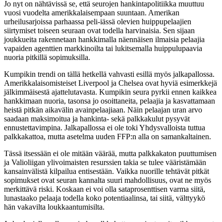
Jo nyt on nähtävissä se, että seurojen hankintapolitiikka muuttuu
vuosi vuodelta amerikkalaisempaan suuntaan. Amerikan
urheilusarjoissa parhaassa peli-iässä olevien huippupelaajien
siirtymiset toiseen seuraan ovat todella harvinaisia. Sen sijaan
joukkueita rakennetaan hankkimalla näennäisen ilmaisia pelaajia
vapaiden agenttien markkinoilta tai lukitsemalla huippulupaavia
nuoria pitkillä sopimuksilla.
Kumpikin trendi on tällä hetkellä vahvasti esillä myös jalkapallossa.
Amerikkalaisomisteiset Liverpool ja Chelsea ovat hyviä esimerkkejä
jälkimmäisestä ajattelutavasta. Kumpikin seura pyrkii ennen kaikkea
hankkimaan nuoria, tasonsa jo osoittaneita, pelaajia ja kasvattamaan
heistä pitkän aikavälin avainpelaajiaan. Näin pelaajan uran arvo
saadaan maksimoitua ja hankinta- sekä palkkakulut pysyvät
ennustettavimpina. Jalkapallossa ei ole toki Yhdysvalloista tuttua
palkkakattoa, mutta asetelma uuden FFP:n alla on samankaltainen.
Tässä itsessään ei ole mitään väärää, mutta palkkakaton puuttumisen
ja Valioliigan ylivoimaisten resurssien takia se tulee vääristämään
kansainvälistä kilpailua entisestään. Vaikka nuorille tehtävät pitkät
sopimukset ovat seuran kannalta suuri mahdollisuus, ovat ne myös
merkittävä riski. Koskaan ei voi olla sataprosenttisen varma siitä,
lunastaako pelaaja todella koko potentiaalinsa, tai siitä, välttyykö
hän vakavilta loukkaantumisilta.