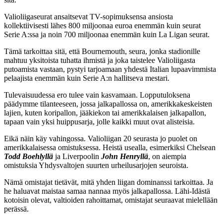
Valioliigaseurat ansaitsevat TV-sopimuksensa ansiosta
kollektiivisesti lähes 800 miljoonaa euroa enemmän kuin seurat
Serie A:ssa ja noin 700 miljoonaa enemmän kuin La Ligan seurat.
Tämä tarkoittaa sitä, että Bournemouth, seura, jonka stadionille
mahtuu yksitoista tuhatta ihmistä ja joka taistelee Valioliigasta
putoamista vastaan, pystyi tarjoamaan yhdestä Italian lupaavimmista
pelaajista enemmän kuin Serie A:n hallitseva mestari.
Tulevaisuudessa ero tulee vain kasvamaan. Lopputuloksena
päädymme tilanteeseen, jossa jalkapallossa on, amerikkakeskeisten
lajien, kuten koripallon, jääkiekon tai amerikkalaisen jalkapallon,
tapaan vain yksi huippusarja, jolle kaikki muut ovat alisteisia.
Eikä näin käy vahingossa. Valioliigan 20 seurasta jo puolet on
amerikkalaisessa omistuksessa. Heistä usealla, esimerkiksi Chelsean
Todd Boehlyllä
ja Liverpoolin
John Henryllä
, on aiempia
omistuksia Yhdysvaltojen suurten urheilusarjojen seuroista.
Nämä omistajat tietävät, mitä yhden liigan dominanssi tarkoittaa. Ja
he haluavat maistaa samaa nannaa myös jalkapallossa. Lähi-Idästä
kotoisin olevat, valtioiden rahoittamat, omistajat seuraavat mielellään
perässä.