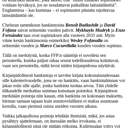
voidaan hyväksyä, jos ne noudattavat paikallista lainsäädäntöä”.
Englannissa – kas kummaa – ei sopimusten pituutta rajoittavaa
lainsäädäntöä ole.
Chelsean tammikuun hankinnoista
Benoît Badiashile
ja
David
Fofana
saivat seitsemän vuoden pahvit.
Mykhaylo Mudryk
ja
Enzo
Fernández
taas ovat sopimuksen alla vuoteen 2031 asti. Myös
viime kesän hankinnoista esimerkiksi
Wesley Fofanalla
on
seitsemän vuoden ja
Marco Cucurellalla
kuuden vuoden sopimus.
Tällä on merkitystä, koska FFP:n sääntöjä ei sovelleta sen
perusteella, kuinka paljon rahaa seurat todellisuudessa kuluttavat,
vaan sen perusteella, miltä luvut niiden kirjanpidossa näyttävät.
Kirjanpidollisesti hankintoja ei tarvitse kirjata kokonaisuudessaan
sille kalenterivuodelle, jona ne on hankittu, vaan hankintahinnan voi
jakaa osiin sille ajalle, jonka hankinta tuottaa arvoa. Tätä yhdelle
tilikaudelle merkattua summaa kutsutaan poistoksi. Kirjanpitoon
merkitään poistoja niin kauan, että hankinta on kokonaan maksettu,
hieman samaan tapaan kuin asuntovelallinen ei maksa asuntoaan
kerralla, vaan pienissä osissa useiden vuosien aikana.
Vaikka jalkapallossa poistoja tehdään ihmisistä, mikä, jos asiaa
pysähtyy ajattelemaan, on itsessään melko irvokasta, ei
kirjanpidollisesti siinä ole mitään erikoista. Kuljetusalan yritys voi