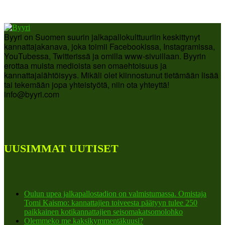
Byyri on Suomen suurin jalkapallokulttuuriin keskittynyt
kannattajakanava, joka toimii Facebookissa, Instagramissa,
YouTubessa, Twitterissä ja omilla www-sivuillaan. Byyrin
erottaa muista medioista sen omaehtoisuus ja
kannattajalähtöisyys. Mikäli olet kiinnostunut tietämään lisää
tai tekemään jopa yhteistyötä, niin ota yhteyttä!
info@byyri.com
UUSIMMAT UUTISET
Oulun upea jalkapallostadion on valmistumassa. Omistaja
Tomi Kaismo: kannattajien toiveesta päätyyn tulee 250
paikkainen kotikannattajien seisomakatsomolohko
Olemmeko me kaksikymmentäkuusi?