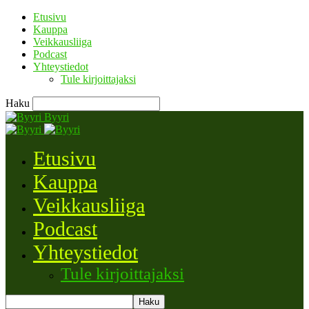
Etusivu
Kauppa
Veikkausliiga
Podcast
Yhteystiedot
Tule kirjoittajaksi
Haku
Byyri
Etusivu
Kauppa
Veikkausliiga
Podcast
Yhteystiedot
Tule kirjoittajaksi