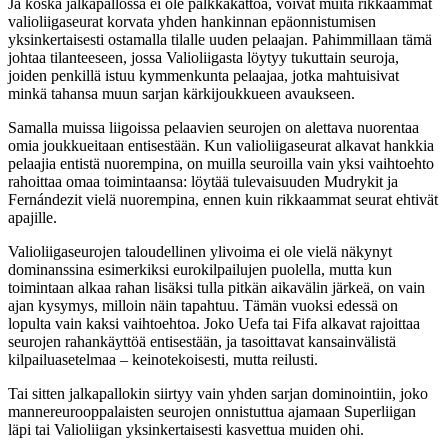
Ja koska jalkapallossa ei ole palkkakattoa, voivat muita rikkaammat
valioliigaseurat korvata yhden hankinnan epäonnistumisen
yksinkertaisesti ostamalla tilalle uuden pelaajan. Pahimmillaan tämä
johtaa tilanteeseen, jossa Valioliigasta löytyy tukuttain seuroja,
joiden penkillä istuu kymmenkunta pelaajaa, jotka mahtuisivat
minkä tahansa muun sarjan kärkijoukkueen avaukseen.
Samalla muissa liigoissa pelaavien seurojen on alettava nuorentaa
omia joukkueitaan entisestään. Kun valioliigaseurat alkavat hankkia
pelaajia entistä nuorempina, on muilla seuroilla vain yksi vaihtoehto
rahoittaa omaa toimintaansa: löytää tulevaisuuden Mudrykit ja
Fernándezit vielä nuorempina, ennen kuin rikkaammat seurat ehtivät
apajille.
Valioliigaseurojen taloudellinen ylivoima ei ole vielä näkynyt
dominanssina esimerkiksi eurokilpailujen puolella, mutta kun
toimintaan alkaa rahan lisäksi tulla pitkän aikavälin järkeä, on vain
ajan kysymys, milloin näin tapahtuu. Tämän vuoksi edessä on
lopulta vain kaksi vaihtoehtoa. Joko Uefa tai Fifa alkavat rajoittaa
seurojen rahankäyttöä entisestään, ja tasoittavat kansainvälistä
kilpailuasetelmaa – keinotekoisesti, mutta reilusti.
Tai sitten jalkapallokin siirtyy vain yhden sarjan dominointiin, joko
mannereurooppalaisten seurojen onnistuttua ajamaan Superliigan
läpi tai Valioliigan yksinkertaisesti kasvettua muiden ohi.