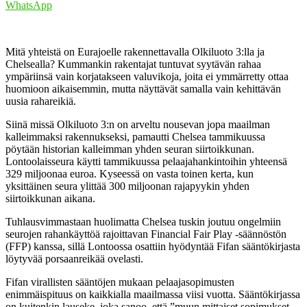
WhatsApp
Mitä yhteistä on Eurajoelle rakennettavalla Olkiluoto 3:lla ja
Chelsealla? Kummankin rakentajat tuntuvat syytävän rahaa
ympäriinsä vain korjatakseen valuvikoja, joita ei ymmärretty ottaa
huomioon aikaisemmin, mutta näyttävät samalla vain kehittävän
uusia rahareikiä.
Siinä missä Olkiluoto 3:n on arveltu nousevan jopa maailman
kalleimmaksi rakennukseksi, pamautti Chelsea tammikuussa
pöytään historian kalleimman yhden seuran siirtoikkunan.
Lontoolaisseura käytti tammikuussa pelaajahankintoihin yhteensä
329 miljoonaa euroa. Kyseessä on vasta toinen kerta, kun
yksittäinen seura ylittää 300 miljoonan rajapyykin yhden
siirtoikkunan aikana.
Tuhlausvimmastaan huolimatta Chelsea tuskin joutuu ongelmiin
seurojen rahankäyttöä rajoittavan Financial Fair Play -säännöstön
(FFP) kanssa, sillä Lontoossa osattiin hyödyntää Fifan sääntökirjasta
löytyvää porsaanreikää ovelasti.
Fifan virallisten sääntöjen mukaan pelaajasopimusten
enimmäispituus on kaikkialla maailmassa viisi vuotta. Sääntökirjassa
on kuitenkin lauseke, joka sanoo, että ”muun mittaiset sopimukset