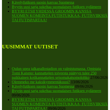
Kävelyfutiksen suosio kasvaa Suomessa
Byyrin uusi sarja sukeltaa suomalaisen futiksen sydämeen
BYYRI ETSII YHDESSÄ GROOMIN KANSSA
SUOMEN KOMEINTA FUTISTUKKAA, FUTISVIIKSIÄ
TAI FUTISPARTAA!
UUSIMMAT UUTISET
Oulun upea jalkapallostadion on valmistumassa. Omistaja
Tomi Kaismo: kannattajien toiveesta päätyyn tulee 250
paikkainen kotikannattajien seisomakatsomolohko
27/06/2026
Olemmeko me kaksikymmentäkuusi?
13/06/2026
Kävelyfutiksen suosio kasvaa Suomessa
09/06/2026
Byyrin uusi sarja sukeltaa suomalaisen futiksen sydämeen
09/06/2026
BYYRI ETSII YHDESSÄ GROOMIN KANSSA
SUOMEN KOMEINTA FUTISTUKKAA, FUTISVIIKSIÄ
TAI FUTISPARTAA!
09/06/2026