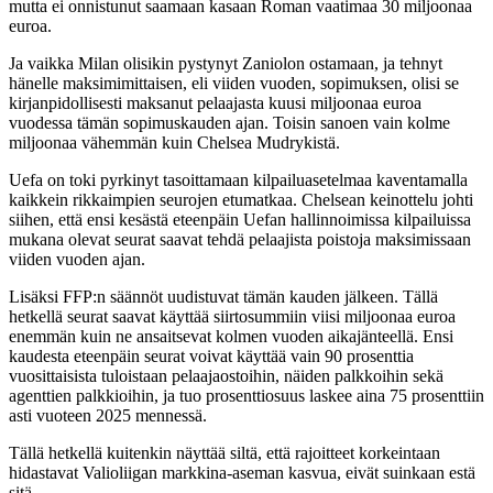
mutta ei onnistunut saamaan kasaan Roman vaatimaa 30 miljoonaa
euroa.
Ja vaikka Milan olisikin pystynyt Zaniolon ostamaan, ja tehnyt
hänelle maksimimittaisen, eli viiden vuoden, sopimuksen, olisi se
kirjanpidollisesti maksanut pelaajasta kuusi miljoonaa euroa
vuodessa tämän sopimuskauden ajan. Toisin sanoen vain kolme
miljoonaa vähemmän kuin Chelsea Mudrykistä.
Uefa on toki pyrkinyt tasoittamaan kilpailuasetelmaa kaventamalla
kaikkein rikkaimpien seurojen etumatkaa. Chelsean keinottelu johti
siihen, että ensi kesästä eteenpäin Uefan hallinnoimissa kilpailuissa
mukana olevat seurat saavat tehdä pelaajista poistoja maksimissaan
viiden vuoden ajan.
Lisäksi FFP:n säännöt uudistuvat tämän kauden jälkeen. Tällä
hetkellä seurat saavat käyttää siirtosummiin viisi miljoonaa euroa
enemmän kuin ne ansaitsevat kolmen vuoden aikajänteellä. Ensi
kaudesta eteenpäin seurat voivat käyttää vain 90 prosenttia
vuosittaisista tuloistaan pelaajaostoihin, näiden palkkoihin sekä
agenttien palkkioihin, ja tuo prosenttiosuus laskee aina 75 prosenttiin
asti vuoteen 2025 mennessä.
Tällä hetkellä kuitenkin näyttää siltä, että rajoitteet korkeintaan
hidastavat Valioliigan markkina-aseman kasvua, eivät suinkaan estä
sitä.