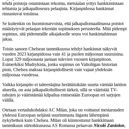
tehdä poistoja ostamistaan rekoista, metsäalan yritys hankkimistaan
tehtaista ja jalkapalloseura pelaajista. Kirjanpidossa hankinnat
rinnastuvat toisiinsa.
Se kuitenkin on huomionarvoista, että jalkapallomaailmassa poistot
määräytyvät pelaajan tekemän sopimuksen perusteella. Mitä pidempi
sopimus, sitä pidemmälle aikajaksolle seura voi hankintahinnan
jakaa.
Toisin sanoen Chelsean tammikuussa tehdyt hankinnat näkyvät
vuoden 2023 kirjanpidossa vain 41 ja puolen miljoonan suuruisina.
Loput 329 miljoonasta jaetaan tulevien vuosien kirjanpitoon.
Esimerkiksi Mudrykista, jonka sopimus on Valioliigan historian
pisin, Chelsea maksaa kirjanpidollisesti vain vajaat yhdeksän
miljoonaa vuodessa.
Vaikka kirjanpito ei taiteenlajina herättäisikään suurta värinää lantion
alueella, on asia jalkapalloilullisesti tärkeä, sillä se vääristää TV-
rahojen jo vääristämää kilpailua entisestään Euroopan eri sarjojen
välillä.
Otetaan vertailukohdaksi AC Milan, joka on voittanut mestaruuden
yhdessä Euroopan neljästä suurimmasta liigasta lähempänä
nykyhetkeä kuin Chelsea. Milan oli kiinnostunut hankkimaan
tammikuun siirtoikkunassa AS Romassa pelaavan
Nicoló Zaniolon
,