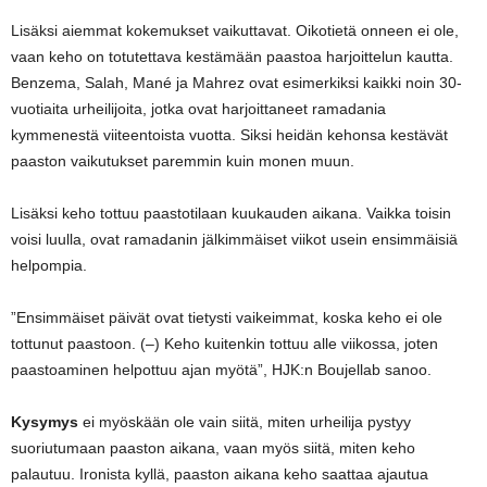
Lisäksi aiemmat kokemukset vaikuttavat. Oikotietä onneen ei ole,
vaan keho on totutettava kestämään paastoa harjoittelun kautta.
Benzema, Salah, Mané ja Mahrez ovat esimerkiksi kaikki noin 30-
vuotiaita urheilijoita, jotka ovat harjoittaneet ramadania
kymmenestä viiteentoista vuotta. Siksi heidän kehonsa kestävät
paaston vaikutukset paremmin kuin monen muun.
Lisäksi keho tottuu paastotilaan kuukauden aikana. Vaikka toisin
voisi luulla, ovat ramadanin jälkimmäiset viikot usein ensimmäisiä
helpompia.
”Ensimmäiset päivät ovat tietysti vaikeimmat, koska keho ei ole
tottunut paastoon. (–) Keho kuitenkin tottuu alle viikossa, joten
paastoaminen helpottuu ajan myötä”, HJK:n Boujellab sanoo.
Kysymys
ei myöskään ole vain siitä, miten urheilija pystyy
suoriutumaan paaston aikana, vaan myös siitä, miten keho
palautuu. Ironista kyllä, paaston aikana keho saattaa ajautua