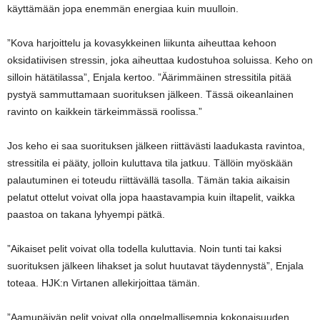
käyttämään jopa enemmän energiaa kuin muulloin.
”Kova harjoittelu ja kovasykkeinen liikunta aiheuttaa kehoon
oksidatiivisen stressin, joka aiheuttaa kudostuhoa soluissa. Keho on
silloin hätätilassa”, Enjala kertoo. ”Äärimmäinen stressitila pitää
pystyä sammuttamaan suorituksen jälkeen. Tässä oikeanlainen
ravinto on kaikkein tärkeimmässä roolissa.”
Jos keho ei saa suorituksen jälkeen riittävästi laadukasta ravintoa,
stressitila ei pääty, jolloin kuluttava tila jatkuu. Tällöin myöskään
palautuminen ei toteudu riittävällä tasolla. Tämän takia aikaisin
pelatut ottelut voivat olla jopa haastavampia kuin iltapelit, vaikka
paastoa on takana lyhyempi pätkä.
”Aikaiset pelit voivat olla todella kuluttavia. Noin tunti tai kaksi
suorituksen jälkeen lihakset ja solut huutavat täydennystä”, Enjala
toteaa. HJK:n Virtanen allekirjoittaa tämän.
”Aamupäivän pelit voivat olla ongelmallisempia kokonaisuuden