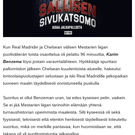
Kun Real Madridin ja Chelsean välisen Mestarien liigan
puolivälierän toista osaottelua oli pelattu 96 minuuttia,
Karim
Benzema
löysi jostain varavirtalähteen. Hyökkääjä spurttasi
pallonriiston jälkeen Chelsean kuudentoista-alueelle, hakeutui
lontoolaispuolustajien selustaan ja iski Real Madridille jatkopaikan
tuoneen maalin täydellisesti onnistuneella puskulla.
Suoritus ei ollut Benzeman uran, tai edes kyseisen pelin, vaikein.
Se ei jää Mestarien liigan tarinoihin elämään yhtenä
turnaushistorian upeimmista maaleista. Silti kyseessä oli sekä
fyysisesti, teknisesti että etenkin henkisesti täydellisesti toteutettu
suoritus, mikä on merkille pantavaa, kun huomioidaan se, että
takana oli yli puolitoistatuntia jalkapalloa.