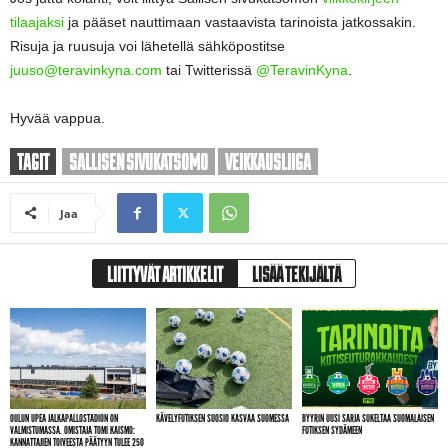
tilaajaksi
ja pääset nauttimaan vastaavista tarinoista jatkossakin.
Risuja ja ruusuja voi lähetellä sähköpostitse
juuso@teravinkyna.com
tai Twitterissä
@TeravinKyna
.
Hyvää vappua.
TAGIT
SALLISEN SIVUKATSOMO
VEIKKAUSLIIGA
Jaa
LIITTYVÄT ARTIKKELIT
LISÄÄ TEKIJÄLTÄ
OULUN UPEA JALKAPALLOSTADION ON
KÄVELYFUTIKSEN SUOSIO KASVAA SUOMESSA
BYYRIN UUSI SARJA SUKELTAA SUOMALAISEN
VALMISTUMASSA. OMISTAJA TOMI KAISMO:
FUTIKSEN SYDÄMEEN
KANNATTAJIEN TOIVEESTA PÄÄTYYN TULEE 250