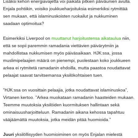
Lisäksi kehon energiavajetta voi paikata pitkien päiväunien avulla.
Enjala pohtiikin, voisiko joukkueharjoituksia esimerkiksi rytmittää
sen mukaan, että islaminuskoisten ruokailut ja nukkuminen
saadaan optimoitua?
Esimerkiksi Liverpool on
muuttanut harjoitustensa aikataulua
niin,
että se sopii paremmin ramadania viettävien päivärytmiin ja
mahdollistaa nukkumisen myös päiväsaikaan. HJK:ssa, jossa
muslimipelaajien määrä on pienempi, puolestaan koko joukkueen
arkea ei rytmitetä ramadanin ehdoilla, mutta paastoa noudattavat
pelaajat saavat tarvitsemansa yksilökohtaisen tuen.
”HJK:ssa on vuosittain pelaajia, jotka noudattavat islaminuskoa”,
Virtanen kertoo. ”Arkea muokataan ramadanin haasteiden mukaan.
Teemme muutoksia yksilöiden kuormituksen hallintaan sekä
ominaisuusharjoitteluun. Ramadanin aikana kehossa tapahtuu
vääjäämättä muutoksia, jotka meidän pitää huomioida.”
Juuri
yksilöllisyyden huomioiminen on myös Enjalan mielestä