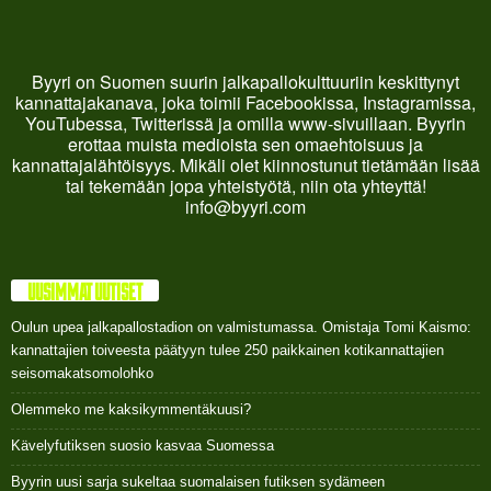
Byyri on Suomen suurin jalkapallokulttuuriin keskittynyt
kannattajakanava, joka toimii Facebookissa, Instagramissa,
YouTubessa, Twitterissä ja omilla www-sivuillaan. Byyrin
erottaa muista medioista sen omaehtoisuus ja
kannattajalähtöisyys. Mikäli olet kiinnostunut tietämään lisää
tai tekemään jopa yhteistyötä, niin ota yhteyttä!
info@byyri.com
UUSIMMAT UUTISET
Oulun upea jalkapallostadion on valmistumassa. Omistaja Tomi Kaismo:
kannattajien toiveesta päätyyn tulee 250 paikkainen kotikannattajien
seisomakatsomolohko
Olemmeko me kaksikymmentäkuusi?
Kävelyfutiksen suosio kasvaa Suomessa
Byyrin uusi sarja sukeltaa suomalaisen futiksen sydämeen