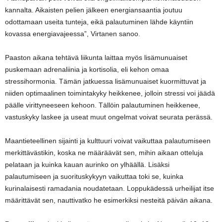
kannalta. Aikaisten pelien jälkeen energiansaantia joutuu
odottamaan useita tunteja, eikä palautuminen lähde käyntiin
kovassa energiavajeessa”, Virtanen sanoo.
Paaston aikana tehtävä liikunta laittaa myös lisämunuaiset
puskemaan adrenaliinia ja kortisolia, eli kehon omaa
stressihormonia. Tämän jatkuessa lisämunuaiset kuormittuvat ja
niiden optimaalinen toimintakyky heikkenee, jolloin stressi voi jäädä
päälle virittyneeseen kehoon. Tällöin palautuminen heikkenee,
vastuskyky laskee ja useat muut ongelmat voivat seurata perässä.
Maantieteellinen sijainti ja kulttuuri voivat vaikuttaa palautumiseen
merkittävästikin, koska ne määräävät sen, mihin aikaan otteluja
pelataan ja kuinka kauan aurinko on ylhäällä. Lisäksi
palautumiseen ja suorituskykyyn vaikuttaa toki se, kuinka
kurinalaisesti ramadania noudatetaan. Loppukädessä urheilijat itse
määrittävät sen, nauttivatko he esimerkiksi nesteitä päivän aikana.