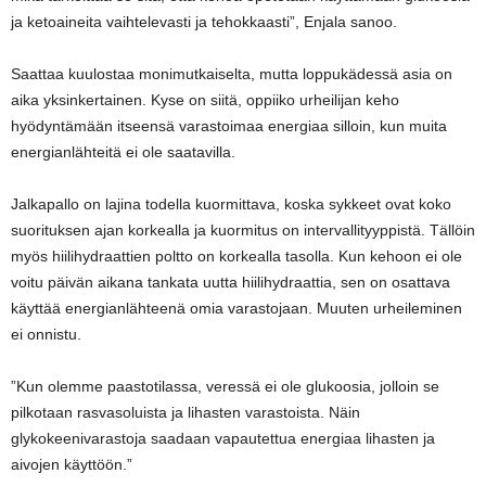
ja ketoaineita vaihtelevasti ja tehokkaasti”, Enjala sanoo.
Saattaa kuulostaa monimutkaiselta, mutta loppukädessä asia on
aika yksinkertainen. Kyse on siitä, oppiiko urheilijan keho
hyödyntämään itseensä varastoimaa energiaa silloin, kun muita
energianlähteitä ei ole saatavilla.
Jalkapallo on lajina todella kuormittava, koska sykkeet ovat koko
suorituksen ajan korkealla ja kuormitus on intervallityyppistä. Tällöin
myös hiilihydraattien poltto on korkealla tasolla. Kun kehoon ei ole
voitu päivän aikana tankata uutta hiilihydraattia, sen on osattava
käyttää energianlähteenä omia varastojaan. Muuten urheileminen
ei onnistu.
”Kun olemme paastotilassa, veressä ei ole glukoosia, jolloin se
pilkotaan rasvasoluista ja lihasten varastoista. Näin
glykokeenivarastoja saadaan vapautettua energiaa lihasten ja
aivojen käyttöön.”