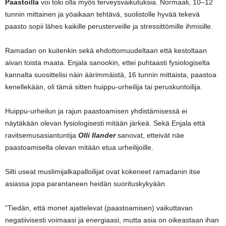
Paastoilla
voi toki olla myös terveysvaikutuksia. Normaali, 10–12
tunnin mittainen ja yöaikaan tehtävä, suolistolle hyvää tekevä
paasto sopii lähes kaikille perusterveille ja stressittömille ihmisille.
Ramadan on kuitenkin sekä ehdottomuudeltaan että kestoltaan
aivan toista maata. Enjala sanookin, ettei puhtaasti fysiologiselta
kannalta suosittelisi näin äärimmäistä, 16 tunnin mittaista, paastoa
kenellekään, oli tämä sitten huippu-urheilija tai peruskuntoilija.
Huippu-urheilun ja rajun paastoamisen yhdistämisessä ei
näytäkään olevan fysiologisesti mitään järkeä. Sekä Enjala että
ravitsemusasiantuntija
Olli Ilander
sanovat, etteivät näe
paastoamisella olevan mitään etua urheilijoille.
Silti useat muslimijalkapalloilijat ovat kokeneet ramadanin itse
asiassa jopa parantaneen heidän suorituskykyään.
”Tiedän, että monet ajattelevat (paastoamisen) vaikuttavan
negatiivisesti voimaasi ja energiaasi, mutta asia on oikeastaan ihan