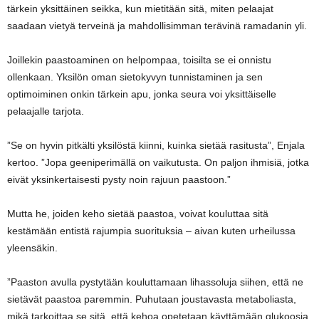
tärkein yksittäinen seikka, kun mietitään sitä, miten pelaajat
saadaan vietyä terveinä ja mahdollisimman terävinä ramadanin yli.
Joillekin paastoaminen on helpompaa, toisilta se ei onnistu
ollenkaan. Yksilön oman sietokyvyn tunnistaminen ja sen
optimoiminen onkin tärkein apu, jonka seura voi yksittäiselle
pelaajalle tarjota.
”Se on hyvin pitkälti yksilöstä kiinni, kuinka sietää rasitusta”, Enjala
kertoo. ”Jopa geeniperimällä on vaikutusta. On paljon ihmisiä, jotka
eivät yksinkertaisesti pysty noin rajuun paastoon.”
Mutta he, joiden keho sietää paastoa, voivat kouluttaa sitä
kestämään entistä rajumpia suorituksia – aivan kuten urheilussa
yleensäkin.
”Paaston avulla pystytään kouluttamaan lihassoluja siihen, että ne
sietävät paastoa paremmin. Puhutaan joustavasta metaboliasta,
mikä tarkoittaa se sitä, että kehoa opetetaan käyttämään glukoosia