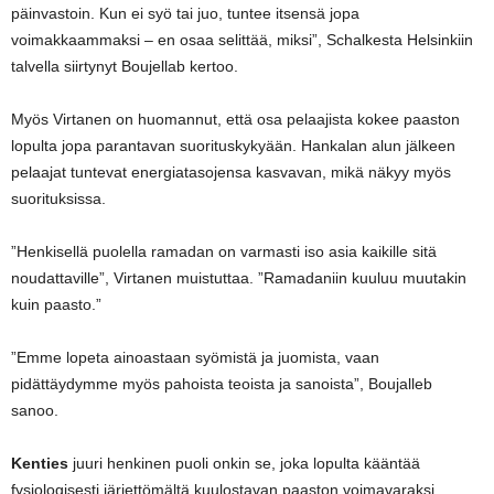
päinvastoin. Kun ei syö tai juo, tuntee itsensä jopa
voimakkaammaksi – en osaa selittää, miksi”, Schalkesta Helsinkiin
talvella siirtynyt Boujellab kertoo.
Myös Virtanen on huomannut, että osa pelaajista kokee paaston
lopulta jopa parantavan suorituskykyään. Hankalan alun jälkeen
pelaajat tuntevat energiatasojensa kasvavan, mikä näkyy myös
suorituksissa.
”Henkisellä puolella ramadan on varmasti iso asia kaikille sitä
noudattaville”, Virtanen muistuttaa. ”Ramadaniin kuuluu muutakin
kuin paasto.”
”Emme lopeta ainoastaan syömistä ja juomista, vaan
pidättäydymme myös pahoista teoista ja sanoista”, Boujalleb
sanoo.
Kenties
juuri henkinen puoli onkin se, joka lopulta kääntää
fysiologisesti järjettömältä kuulostavan paaston voimavaraksi.