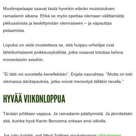
Muslimipelaajat saavat tästä hyvinkin elävän muistutuksen
ramadanin aikana. Ehkä se myös opettaa olemaan välittämättä
pikkuasioista ja keskittymään olennaiseen – ja vapauttaa
pelaamista.
Lopuksi on vielä muistettava se, että huippu-urheilijat ovat
lähtökohtaisesti poikkeusyksilöitä, jotka osaavat totuttaa kehoa
monenlaisiin asioihin.
”Ei tätä voi suositella kenellekään”, Enjala naurahtaa. ”Mutta on toki
olemassa ääritapauksia, jotka voivat menestyä tälläkin tavalla.”
HYVÄÄ VIIKONLOPPUA
Tänään juhlitaan vappua. Ja ramadanin päättymistä. Ja jännitetään
sitä, kuinka hyvä Karim Benzema onkaan ensi viikolla.
Jos juttu kolahti, voit liittyä Sallisen sivukatsomon
viikkokirjeen