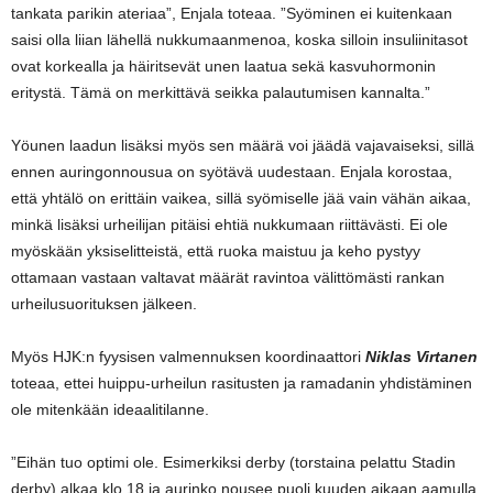
tankata parikin ateriaa”, Enjala toteaa. ”Syöminen ei kuitenkaan
saisi olla liian lähellä nukkumaanmenoa, koska silloin insuliinitasot
ovat korkealla ja häiritsevät unen laatua sekä kasvuhormonin
eritystä. Tämä on merkittävä seikka palautumisen kannalta.”
Yöunen laadun lisäksi myös sen määrä voi jäädä vajavaiseksi, sillä
ennen auringonnousua on syötävä uudestaan. Enjala korostaa,
että yhtälö on erittäin vaikea, sillä syömiselle jää vain vähän aikaa,
minkä lisäksi urheilijan pitäisi ehtiä nukkumaan riittävästi. Ei ole
myöskään yksiselitteistä, että ruoka maistuu ja keho pystyy
ottamaan vastaan valtavat määrät ravintoa välittömästi rankan
urheilusuorituksen jälkeen.
Myös HJK:n fyysisen valmennuksen koordinaattori
Niklas Virtanen
toteaa, ettei huippu-urheilun rasitusten ja ramadanin yhdistäminen
ole mitenkään ideaalitilanne.
”Eihän tuo optimi ole. Esimerkiksi derby (torstaina pelattu Stadin
derby) alkaa klo 18 ja aurinko nousee puoli kuuden aikaan aamulla.