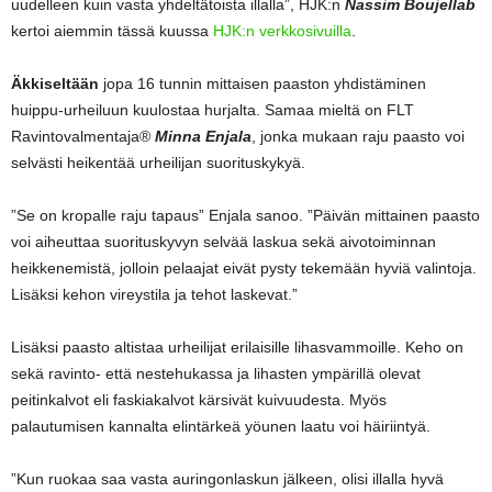
uudelleen kuin vasta yhdeltätoista illalla”, HJK:n
Nassim Boujellab
kertoi aiemmin tässä kuussa
HJK:n verkkosivuilla
.
Äkkiseltään
jopa 16 tunnin mittaisen paaston yhdistäminen
huippu-urheiluun kuulostaa hurjalta. Samaa mieltä on FLT
Ravintovalmentaja®
Minna Enjala
, jonka mukaan raju paasto voi
selvästi heikentää urheilijan suorituskykyä.
”Se on kropalle raju tapaus” Enjala sanoo. ”Päivän mittainen paasto
voi aiheuttaa suorituskyvyn selvää laskua sekä aivotoiminnan
heikkenemistä, jolloin pelaajat eivät pysty tekemään hyviä valintoja.
Lisäksi kehon vireystila ja tehot laskevat.”
Lisäksi paasto altistaa urheilijat erilaisille lihasvammoille. Keho on
sekä ravinto- että nestehukassa ja lihasten ympärillä olevat
peitinkalvot eli faskiakalvot kärsivät kuivuudesta. Myös
palautumisen kannalta elintärkeä yöunen laatu voi häiriintyä.
”Kun ruokaa saa vasta auringonlaskun jälkeen, olisi illalla hyvä