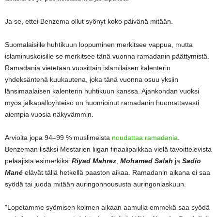
Ja se, ettei Benzema ollut syönyt koko päivänä mitään.
Suomalaisille huhtikuun loppuminen merkitsee vappua, mutta
islaminuskoisille se merkitsee tänä vuonna ramadanin päättymistä.
Ramadania vietetään vuosittain islamilaisen kalenterin
yhdeksäntenä kuukautena, joka tänä vuonna osuu yksiin
länsimaalaisen kalenterin huhtikuun kanssa. Ajankohdan vuoksi
myös jalkapalloyhteisö on huomioinut ramadanin huomattavasti
aiempia vuosia näkyvämmin.
Arviolta jopa 94–99 % muslimeista
noudattaa ramadania
.
Benzeman lisäksi Mestarien liigan finaalipaikkaa vielä tavoittelevista
pelaajista esimerkiksi
Riyad Mahrez
,
Mohamed Salah
ja
Sadio
Mané
elävät tällä hetkellä paaston aikaa. Ramadanin aikana ei saa
syödä tai juoda mitään auringonnoususta auringonlaskuun.
”Lopetamme syömisen kolmen aikaan aamulla emmekä saa syödä