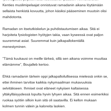
Kenties muslimipelaajat onnistuvat ramadanin aikana löytämään
sellaista henkistä kovuutta, johon käsiksi pääseminen muutoin olisi
mahdotonta.
Ramadan on itsetutkiskelun ja puhdistautumisen aikaa. Sitä ei
harjoiteta fysiologisten hyötyjen takia, vaan kyseessä ovat paljon
suuremmat asiat. Suuremmat kuin jalkapallokentällä
menestyminen.
”Tämä kuukausi on meille tärkeä, sillä sen aikana voimme muuttaa
elämämme”, Boujalleb kertoo.
Ehkä ramadanin tärkein oppi jalkapalloilullisessa mielessä onkin se,
ettei ihminen tarvitse kaikkia nykymaailman mukavuuksia
selvitäkseen. Ihmiset ovat eläneet nykyisen kaltaisessa
yltäkylläisyydessä lopulta hyvin lyhyen aikaa. Sitä ennen esimerkiksi
ruokaa syötiin silloin kuin sitä oli saatavilla. Ei kellon mukaan
kolmen tunnin välein ja kaloreita laskien.