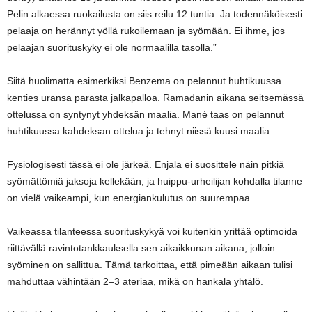
Pelin alkaessa ruokailusta on siis reilu 12 tuntia. Ja todennäköisesti
pelaaja on herännyt yöllä rukoilemaan ja syömään. Ei ihme, jos
pelaajan suorituskyky ei ole normaalilla tasolla.”
Siitä huolimatta esimerkiksi Benzema on pelannut huhtikuussa
kenties uransa parasta jalkapalloa. Ramadanin aikana seitsemässä
ottelussa on syntynyt yhdeksän maalia. Mané taas on pelannut
huhtikuussa kahdeksan ottelua ja tehnyt niissä kuusi maalia.
Fysiologisesti tässä ei ole järkeä. Enjala ei suosittele näin pitkiä
syömättömiä jaksoja kellekään, ja huippu-urheilijan kohdalla tilanne
on vielä vaikeampi, kun energiankulutus on suurempaa
Vaikeassa tilanteessa suorituskykyä voi kuitenkin yrittää optimoida
riittävällä ravintotankkauksella sen aikaikkunan aikana, jolloin
syöminen on sallittua. Tämä tarkoittaa, että pimeään aikaan tulisi
mahduttaa vähintään 2–3 ateriaa, mikä on hankala yhtälö.