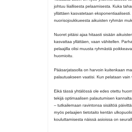
johtuu liiallisesta pelaamisesta. Kuka tah
yllättäen kasvatetaan eksponentiaalisesti.
nuorisojoukkueesta aikuisten ryhmän mu
Nuoret pitäisi ajaa hitaasti sisään aikuisten
kasvattaa yllättäen, vaan vähitellen. Pa
pelaajilla olisi muusta ryhmästä poikkeav
huomioitu.
Pääsarjatasolla on harvoin kuitenkaan mahd
palautuakseen vaatisi. Kun pelataan vain v
Eikä tässä yhtälössä ole edes otettu huo
tekijä optimaalisen palautumisen kannalta.
– tutkailemaan ravintonsa sisältöä päivittä
myös pelaajien tietotaito kentän ulkopuolis
kouluttamisesta näissä asioissa on seurall