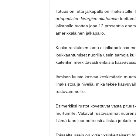
Totuus on, että jalkapallo on lihaksistolle, 
ortopedisten kirurgien akatemian
teettämän
jalkapallo tuottaa jopa 12 prosenttia ene
amerikkalainen jalkapallo.
Koska rasituksen laatu ei jalkapallossa me
loukkaantumiset nuorilla usein samoja kuin 
kuitenkin merkittävästi erilaisia kasvavass
Ihmisen luusto kasvaa keskimäärin muuta
lihaksistoa ja niveliä, mikä tekee kasvuvai
rustovammoille.
Esimerkiksi rustot kovettuvat vasta pituus
murtumille. Vakavat rustovammat nuorena 
Tämä taas luonnollisesti altistaa joukolle
Toisaalta usein on kyse yksinkertaisesti 