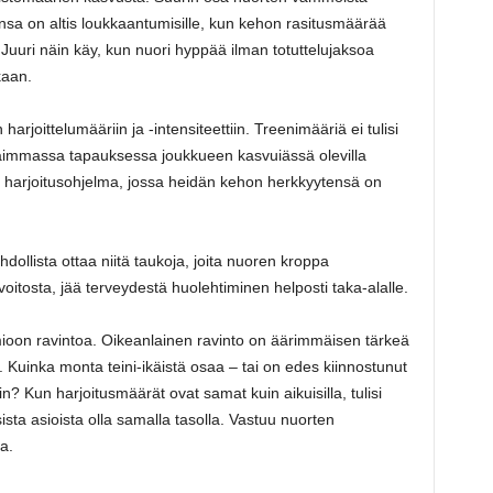
ansa on altis loukkaantumisille, kun kehon rasitusmäärää
 Juuri näin käy, kun nuori hyppää ilman totuttelujaksoa
kaan.
 harjoittelumääriin ja -intensiteettiin. Treenimääriä ei tulisi
rhaimmassa tapauksessa joukkueen kasvuiässä olevilla
a harjoitusohjelma, jossa heidän kehon herkkyytensä on
ollista ottaa niitä taukoja, joita nuoren kroppa
oitosta, jää terveydestä huolehtiminen helposti taka-alalle.
mioon ravintoa. Oikeanlainen ravinto on äärimmäisen tärkeä
 Kuinka monta teini-ikäistä osaa – tai on edes kiinnostunut
in? Kun harjoitusmäärät ovat samat kuin aikuisilla, tulisi
ista asioista olla samalla tasolla. Vastuu nuorten
a.