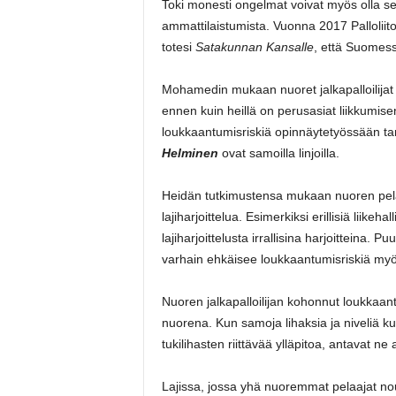
Toki monesti ongelmat voivat myös olla se
ammattilaistumista. Vuonna 2017 Palloliit
totesi
Satakunnan Kansalle
, että Suomessa
Mohamedin mukaan nuoret jalkapalloilijat si
ennen kuin heillä on perusasiat liikkumise
loukkaantumisriskiä opinnäytetyössään tark
Helminen
ovat samoilla linjoilla.
Heidän tutkimustensa mukaan nuoren pelaaj
lajiharjoittelua. Esimerkiksi erillisiä liikehal
lajiharjoittelusta irrallisina harjoitteina.
varhain ehkäisee loukkaantumisriskiä myö
Nuoren jalkapalloilijan kohonnut loukkaantum
nuorena. Kun samoja lihaksia ja niveliä ku
tukilihasten riittävää ylläpitoa, antavat ne
Lajissa, jossa yhä nuoremmat pelaajat n