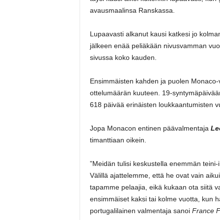
avausmaalinsa Ranskassa.
Lupaavasti alkanut kausi katkesi jo kolm
jälkeen enää peliäkään nivusvamman vuoks
sivussa koko kauden.
Ensimmäisten kahden ja puolen Monaco-vu
ottelumäärän kuuteen. 19-syntymäpäiväänsä
618 päivää erinäisten loukkaantumisten v
Jopa Monacon entinen päävalmentaja
Le
timanttiaan oikein.
”Meidän tulisi keskustella enemmän teini-i
Välillä ajattelemme, että he ovat vain ai
tapamme pelaajia, eikä kukaan ota siitä va
ensimmäiset kaksi tai kolme vuotta, kun h
portugalilainen valmentaja sanoi
France F