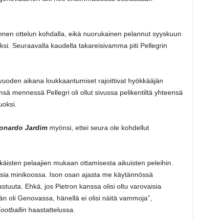
annen ottelun kohdalla, eikä nuorukainen pelannut syyskuun
i. Seuraavalla kaudella takareisivamma piti Pellegrin
oden aikana loukkaantumiset rajoittivat hyökkääjän
 mennessä Pellegri oli ollut sivussa pelikentiltä yhteensä
uoksi.
onardo Jardim
myönsi, ettei seura ole kohdellut
käisten pelaajien mukaan ottamisesta aikuisten peleihin.
kuisia minikoossa. Ison osan ajasta me käytännössä
stuuta. Ehkä, jos Pietron kanssa olisi oltu varovaisia
än oli Genovassa, hänellä ei olisi näitä vammoja”,
ootballin
haastattelussa.