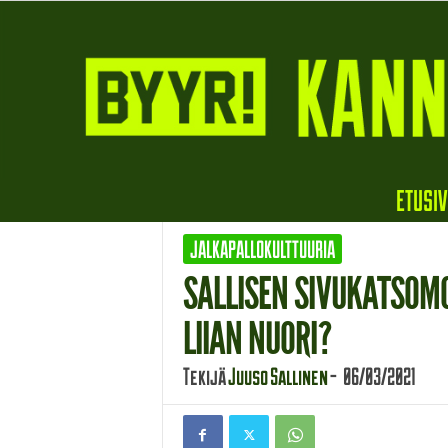
B
ETUSI
y
y
JALKAPALLOKULTTUURIA
r
i
SALLISEN SIVUKATSOMO
LIIAN NUORI?
Tekijä
Juuso Sallinen
-
06/03/2021