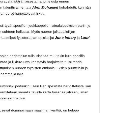
urausta vääränlaisesta harjoittelusta ennen
on talenttivalmentaja
Abdi Mohamed
kohahdutti, kun hän
 nuoret harjoittelevat liikaa.
irtyvät spesifien joukkuepelien lainalaisuuksien pariin jo
n suhteen hallussa. Myös nuoren jalkapalloilijan
astelleet fysioterapian opiskelijat
Juho Inberg
ja
Lauri
an harjoittelun tulisi sisältää muutakin kuin spesifiä
lintaa ja liikkuvuutta kehittäviä harjoitteita tulisi tehdä
 Puuttuminen nuoren fyysisten ominaisuuksien puutteisiin ja
hemmällä iällä.
isriski johtuukin usein liian spesifistä harjoittelusta liian
ormitetaan samalla tavalla kerta toisensa jälkeen, ilman
 aikanaan periksi.
ousevat dominoimaan maailman kenttiä, on helppo