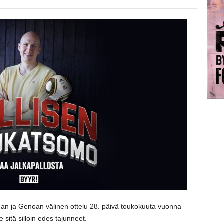
oman ja Genoan välinen ottelu 28. päivä toukokuuta vuonna
 sitä silloin edes tajunneet.