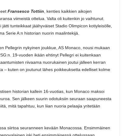
neet
Fransesco Tottiin
, kenties kaikkien aikojen
nsa viimeistä ottelua. Valta oli kuitenkin jo vaihtunut.
tti tunteikkaat jäähyväiset Stadio Olimpicon kotiyleisölle,
na Serie A:n historian nuorin maalintekijä.
tten Pellegrin nykyinen joukkue, AS Monaco, nousi mukaan
SG:n. 19-vuoden ikään ehtinyt Pellegri ei kuitenkaan
kaantumisten riivaama nuorukainen joutui jälleen kerran
 – kuten on joutunut lähes poikkeuksetta edelliset kolme
astisen historian kallein 16-vuotias, kun Monaco maksoi
euroa. Sen jälkeen suurin odotuksiin seuraan saapuneesta
siitä, mitä tapahtuu, kun liian nuoria pelaajia yritetään
sivussa siirtoa seuranneen kevään Monacossa. Ensimmäinen
n genovalainen iski heti ensimmäisessä ottelussaan