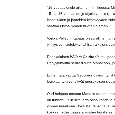
”16-vuotias ei ole aikuinen minikoossa. M
15- tai 16-vuotias on jo täysin valmis (pel
iässä luiden ja jänteiden kestävyyden suht
saattaa rikkoa monen nuoren elämän.”
Vaikka Pellegrin tapaus on surullinen, on 
yli fyysisen sietokykynsä liian aikaisin. 
Ranskalainen
Willem Geubbels
teki pääs
Debyyttikautta seurasi siirto Monacoon, j
Ennen tätä kautta Geubbels oli esiintynyt
loukkaantumiset pitivät nuorukaisen sivuss
Olisi helppoa asettaa Monaco tarinan pahik
on tunnettu, niin siitä, että osaa kohdell
ympäri maailmaa. Jokaista Pellegriä ja Ge
koskaan edes pääse aikuisten tasolle ast