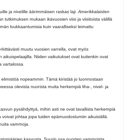
luille ja nivelille äärimmäisen raskas laji.
Amerikkalaisten
 tutkimuksen mukaan ikävuosien viisi ja viisitoista välillä
mmän loukkaantumisia kuin vaaralliseksi leimattu
rkittävästi muutu vuosien varrella, ovat myös
aikuispelaajilla. Niiden vaikutukset ovat kuitenkin ovat
a vartalossa.
 elimistöä nopeammin. Tämä kiristää jo luonnostaan
heessa olevista nuorista muita herkempiä liha-, nivel- ja
kasvun pysähdyttyä, mihin asti ne ovat tavallista herkempiä
voivat johtaa jopa luiden epämuodostumiin aikuisiällä.
 muita vammoja.
toistomäärien kasvusta. Suurin osa nuorten vammoista