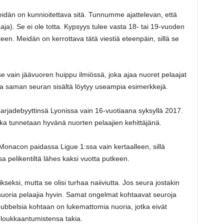
eidän on kunnioitettava sitä. Tunnumme ajattelevan, että
aaja). Se ei ole totta. Kypsyys tulee vasta 18- tai 19-vuoden
een. Meidän on kerrottava tätä viestiä eteenpäin, sillä se
se vain jäävuoren huippu ilmiössä, joka ajaa nuoret pelaajat
Jopa saman seuran sisältä löytyy useampia esimerkkejä.
arjadebyyttinsä Lyonissa vain 16-vuotiaana syksyllä 2017.
oka tunnetaan hyvänä nuorten pelaajien kehittäjänä.
 Monacon paidassa Ligue 1:ssa vain kertaalleen, sillä
a pelikentiltä lähes kaksi vuotta putkeen.
seksi, mutta se olisi turhaa naiiviutta. Jos seura jostakin
a nuoria pelaajia hyvin. Samat ongelmat kohtaavat seuroja
ubbelsia kohtaan on lukemattomia nuoria, jotka eivät
i loukkaantumistensa takia.