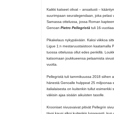
Kaikki katseet olivat – ansaitusti – käänty
suurimpaan seuralegendaan, joka pelasi ura
Samassa ottelussa, jossa Roman kapteeni jä
Genoan
Pietro Pellegristä
tuli 16-vuotiaa
Pikakelaus nykypäivään. Kaksi viikkoa si
Ligue 1:n mestaruustaistoon kaatamalla P
tuossa ottelussa ollut edes penkillä. Louk
katsomaan joukkueensa pelaamista sivusta
vuotta.
Pellegristä tuli tammikuussa 2018 siihen 
hänestä Genoalle hulppeat 25 miljoonaa 
italialaisesta on kuitenkin tullut esimerkki 
väkisin ajaa sisään aikuisten tasolle.
Krooniset nivusvaivat pitivät Pellegrin 
täysi kausi alkoi kuitenkin lupaavasti, ku