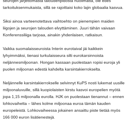
seurojen järjettömästä taloudenpidosta huolimatta, ole edes
tarkoituksenmukaista, sillä se rajoittaisi koko lajin globaalia kasvua.
Siksi ainoa varteenotettava vaihtoehto on pienempien maiden
liigojen ja seurojen talouden elvyttäminen. Juuri tähän vaivaan
Konferenssiliiga tarjoaa, ainakin yhdenlaisen, ratkaisun.
Vaikka suomalaisseuroista Interin eurotaival jäi kaikkein
lyhyimmäksi, tienasi turkulaisseura silti eurokarsinnoista
neljännesmiljoonan. Hongan kassaan puolestaan ropisi euroja yli
puolen miljoonan edestä kahdelta karsintakierrokselta.
Neljännelle karsintakierrokselle selvinnyt KuPS nosti lukemat uusille
miljoonaluvuille, sillä kuopiolaisten kirstu kasvoi europelien myötä
jopa 1,15 miljoonalla eurolla. HJK on puolestaan tienannut – ennen
lohkovaihetta – lähes kolme miljoonaa euroa tämän kauden
europeleistä. Lohkovaiheessa jokainen ansaittu piste tietää myös
166 000 euron lisätienestejä.