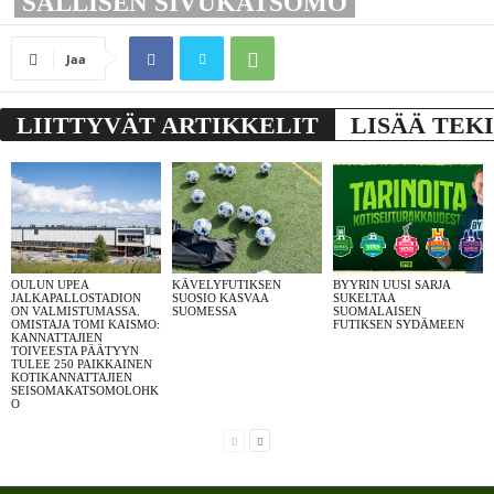
SALLISEN SIVUKATSOMO
Jaa
LIITTYVÄT ARTIKKELIT
LISÄÄ TEK
OULUN UPEA
KÄVELYFUTIKSEN
BYYRIN UUSI SARJA
JALKAPALLOSTADION
SUOSIO KASVAA
SUKELTAA
ON VALMISTUMASSA.
SUOMESSA
SUOMALAISEN
OMISTAJA TOMI KAISMO:
FUTIKSEN SYDÄMEEN
KANNATTAJIEN
TOIVEESTA PÄÄTYYN
TULEE 250 PAIKKAINEN
KOTIKANNATTAJIEN
SEISOMAKATSOMOLOHK
O