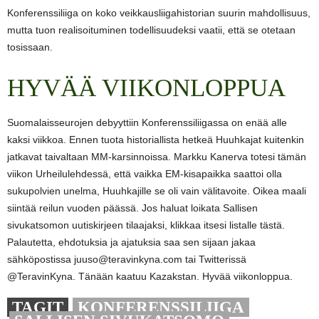
Konferenssiliiga on koko veikkausliigahistorian suurin mahdollisuus,
mutta tuon realisoituminen todellisuudeksi vaatii, että se otetaan
tosissaan.
HYVÄÄ VIIKONLOPPUA
Suomalaisseurojen debyyttiin Konferenssiliigassa on enää alle
kaksi viikkoa. Ennen tuota historiallista hetkeä Huuhkajat kuitenkin
jatkavat taivaltaan MM-karsinnoissa. Markku Kanerva totesi tämän
viikon Urheilulehdessä, että vaikka EM-kisapaikka saattoi olla
sukupolvien unelma, Huuhkajille se oli vain välitavoite. Oikea maali
siintää reilun vuoden päässä. Jos haluat loikata Sallisen
sivukatsomon uutiskirjeen tilaajaksi, klikkaa itsesi listalle tästä.
Palautetta, ehdotuksia ja ajatuksia saa sen sijaan jakaa
sähköpostissa juuso@teravinkyna.com tai Twitterissä
@TeravinKyna. Tänään kaatuu Kazakstan. Hyvää viikonloppua.
TAGIT
KONFERENSSILIIGA