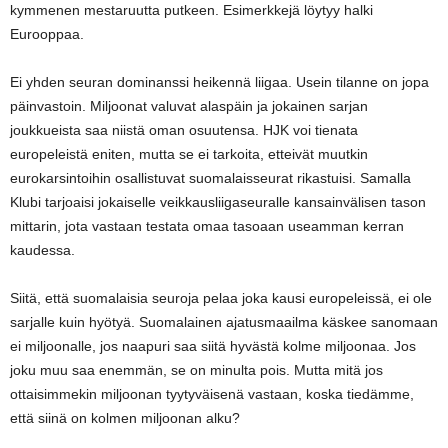
kymmenen mestaruutta putkeen. Esimerkkejä löytyy halki
Eurooppaa.
Ei yhden seuran dominanssi heikennä liigaa. Usein tilanne on jopa
päinvastoin. Miljoonat valuvat alaspäin ja jokainen sarjan
joukkueista saa niistä oman osuutensa. HJK voi tienata
europeleistä eniten, mutta se ei tarkoita, etteivät muutkin
eurokarsintoihin osallistuvat suomalaisseurat rikastuisi. Samalla
Klubi tarjoaisi jokaiselle veikkausliigaseuralle kansainvälisen tason
mittarin, jota vastaan testata omaa tasoaan useamman kerran
kaudessa.
Siitä, että suomalaisia seuroja pelaa joka kausi europeleissä, ei ole
sarjalle kuin hyötyä. Suomalainen ajatusmaailma käskee sanomaan
ei miljoonalle, jos naapuri saa siitä hyvästä kolme miljoonaa. Jos
joku muu saa enemmän, se on minulta pois. Mutta mitä jos
ottaisimmekin miljoonan tyytyväisenä vastaan, koska tiedämme,
että siinä on kolmen miljoonan alku?