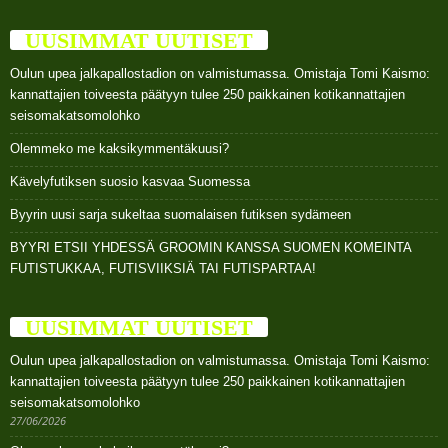
UUSIMMAT UUTISET
Oulun upea jalkapallostadion on valmistumassa. Omistaja Tomi Kaismo:
kannattajien toiveesta päätyyn tulee 250 paikkainen kotikannattajien
seisomakatsomolohko
Olemmeko me kaksikymmentäkuusi?
Kävelyfutiksen suosio kasvaa Suomessa
Byyrin uusi sarja sukeltaa suomalaisen futiksen sydämeen
BYYRI ETSII YHDESSÄ GROOMIN KANSSA SUOMEN KOMEINTA
FUTISTUKKAA, FUTISVIIKSIÄ TAI FUTISPARTAA!
UUSIMMAT UUTISET
Oulun upea jalkapallostadion on valmistumassa. Omistaja Tomi Kaismo:
kannattajien toiveesta päätyyn tulee 250 paikkainen kotikannattajien
seisomakatsomolohko
27/06/2026