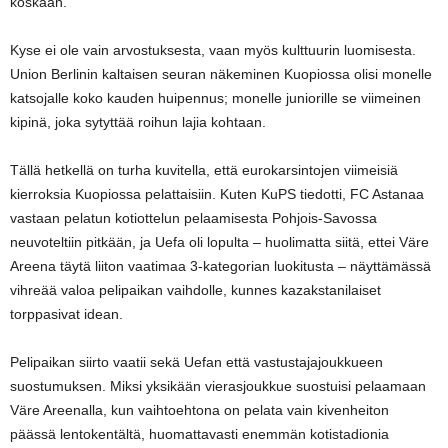
koskaan.
Kyse ei ole vain arvostuksesta, vaan myös kulttuurin luomisesta.
Union Berlinin kaltaisen seuran näkeminen Kuopiossa olisi monelle
katsojalle koko kauden huipennus; monelle juniorille se viimeinen
kipinä, joka sytyttää roihun lajia kohtaan.
Tällä hetkellä on turha kuvitella, että eurokarsintojen viimeisiä
kierroksia Kuopiossa pelattaisiin. Kuten KuPS tiedotti, FC Astanaa
vastaan pelatun kotiottelun pelaamisesta Pohjois-Savossa
neuvoteltiin pitkään, ja Uefa oli lopulta – huolimatta siitä, ettei Väre
Areena täytä liiton vaatimaa 3-kategorian luokitusta – näyttämässä
vihreää valoa pelipaikan vaihdolle, kunnes kazakstanilaiset
torppasivat idean.
Pelipaikan siirto vaatii sekä Uefan että vastustajajoukkueen
suostumuksen. Miksi yksikään vierasjoukkue suostuisi pelaamaan
Väre Areenalla, kun vaihtoehtona on pelata vain kivenheiton
päässä lentokentältä, huomattavasti enemmän kotistadionia