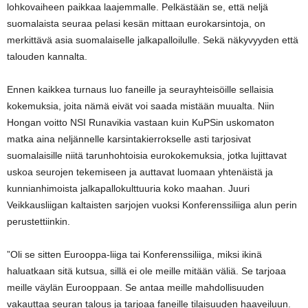
lohkovaiheen paikkaa laajemmalle. Pelkästään se, että neljä
suomalaista seuraa pelasi kesän mittaan eurokarsintoja, on
merkittävä asia suomalaiselle jalkapalloilulle. Sekä näkyvyyden että
talouden kannalta.
Ennen kaikkea turnaus luo faneille ja seurayhteisöille sellaisia
kokemuksia, joita nämä eivät voi saada mistään muualta. Niin
Hongan voitto NSI Runavikia vastaan kuin KuPSin uskomaton
matka aina neljännelle karsintakierrokselle asti tarjosivat
suomalaisille niitä tarunhohtoisia eurokokemuksia, jotka lujittavat
uskoa seurojen tekemiseen ja auttavat luomaan yhtenäistä ja
kunnianhimoista jalkapallokulttuuria koko maahan. Juuri
Veikkausliigan kaltaisten sarjojen vuoksi Konferenssiliiga alun perin
perustettiinkin.
”Oli se sitten Eurooppa-liiga tai Konferenssiliiga, miksi ikinä
haluatkaan sitä kutsua, sillä ei ole meille mitään väliä. Se tarjoaa
meille väylän Eurooppaan. Se antaa meille mahdollisuuden
vakauttaa seuran talous ja tarjoaa faneille tilaisuuden haaveiluun.