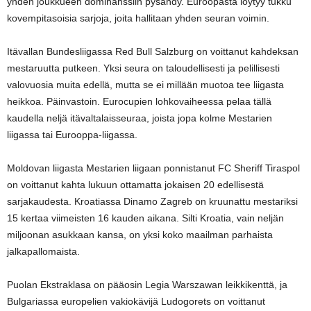
yhden joukkueen dominanssiin pysähdy. Euroopasta löytyy tukku
kovempitasoisia sarjoja, joita hallitaan yhden seuran voimin.
Itävallan Bundesliigassa Red Bull Salzburg on voittanut kahdeksan
mestaruutta putkeen. Yksi seura on taloudellisesti ja pelillisesti
valovuosia muita edellä, mutta se ei millään muotoa tee liigasta
heikkoa. Päinvastoin. Eurocupien lohkovaiheessa pelaa tällä
kaudella neljä itävaltalaisseuraa, joista jopa kolme Mestarien
liigassa tai Eurooppa-liigassa.
Moldovan liigasta Mestarien liigaan ponnistanut FC Sheriff Tiraspol
on voittanut kahta lukuun ottamatta jokaisen 20 edellisestä
sarjakaudesta. Kroatiassa Dinamo Zagreb on kruunattu mestariksi
15 kertaa viimeisten 16 kauden aikana. Silti Kroatia, vain neljän
miljoonan asukkaan kansa, on yksi koko maailman parhaista
jalkapallomaista.
Puolan Ekstraklasa on pääosin Legia Warszawan leikkikenttä, ja
Bulgariassa europelien vakiokävijä Ludogorets on voittanut