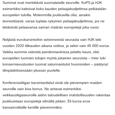
Summat ovat merkittäviä suomalaisille seuroille. KuPS ja HJK
esimerkiksi kattoivat koko kauden pelaajabudjettinsa pelkästään
europelien tuloilla. Molemmilla joukkueilla olisi, ainakin
teoreettisesti, varaa tuplata nykyinen pelaajabudjettinsa, jos ne
tietäisivät pelaavansa saman määrän europelejä joka vuosi.
Neljästä eurokarsintoihin selvinneestä seurasta vain HJK teki
vuoden 2020 tilikauden aikana voittoa, ja sekin vain 45 000 euroa.
Vaikka summia vääristä pandemiaoloissa pelattu kausi, olisi
europelien tuomien tulojen myötä jokainen seuroista – Inter toki
konserniavustusten tuomat satunnaistulot huomioiden – päätynyt
tilinpäätöksessään plussan puolelle.
Konferenssiliigan karsintaottelut eivät ole pienempien maiden
seuroille vain kiva bonus. Ne antavat esimerkiksi
veikkausliigaseuroille aidon taloudellisen mahdollisuuden rakentaa
joukkueitaan europelejä silmällä pitäen. Eli kuroa eroa
kansainvälisille kentille pienemmäksi.