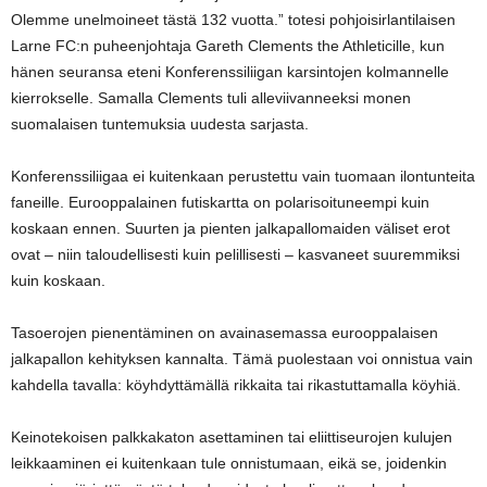
Olemme unelmoineet tästä 132 vuotta.” totesi pohjoisirlantilaisen
Larne FC:n puheenjohtaja Gareth Clements the Athleticille, kun
hänen seuransa eteni Konferenssiliigan karsintojen kolmannelle
kierrokselle. Samalla Clements tuli alleviivanneeksi monen
suomalaisen tuntemuksia uudesta sarjasta.
Konferenssiliigaa ei kuitenkaan perustettu vain tuomaan ilontunteita
faneille. Eurooppalainen futiskartta on polarisoituneempi kuin
koskaan ennen. Suurten ja pienten jalkapallomaiden väliset erot
ovat – niin taloudellisesti kuin pelillisesti – kasvaneet suuremmiksi
kuin koskaan.
Tasoerojen pienentäminen on avainasemassa eurooppalaisen
jalkapallon kehityksen kannalta. Tämä puolestaan voi onnistua vain
kahdella tavalla: köyhdyttämällä rikkaita tai rikastuttamalla köyhiä.
Keinotekoisen palkkakaton asettaminen tai eliittiseurojen kulujen
leikkaaminen ei kuitenkaan tule onnistumaan, eikä se, joidenkin