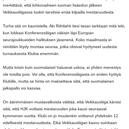
merkittävä, että lohkovaiheen tuoman lisäedun jälkeen
Veikkausliigassa tuskin tarvitsisi enää kilpailla mestaruudesta.
Turha sitä on kaunistella. Aki Riihilahti tiesi tasan tarkkaan mitä teki,
kun lobbasi Konferenssiliigan väkisin läpi Europan
seurajoukkueiden hallituksen jäsenenä. Koko maailmasta ei
nimittäin löydy montaa seuraa, jotka olisivat hyötyneet uudesta
turnauksesta Klubia enemmän.
Mutta toisin kuin suomalaiset haluavat uskoa, ei yhden menestys
ole toisilta pois. Voi olla, että Konferenssiliigasta on eniten hyötyä
Klubille, mutta se hinta on maksettava siitä, että suomalainen
jalkapallo voi kasvaa.
On äärimmäisen mustavalkoista väittää, että Veikkausliiga kärsisi
siitä, että HJK voittaisi mestaruuden joka kausi seuraavat
kymmenen vuotta. Klubi on jo muutenkin voittanut yhdeksän 12
edellisestä mestaruudesta. Eikä Veikkausliigan kasvu suinkaan