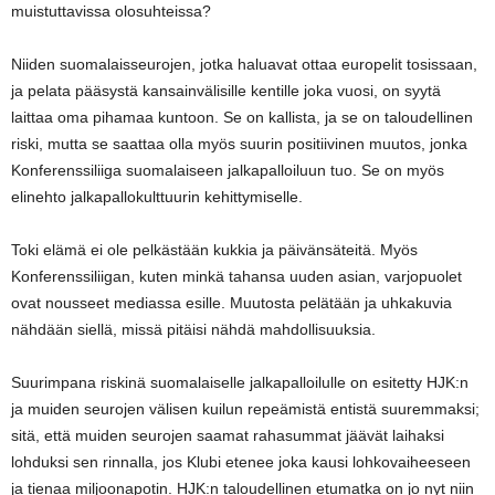
muistuttavissa olosuhteissa?
Niiden suomalaisseurojen, jotka haluavat ottaa europelit tosissaan,
ja pelata pääsystä kansainvälisille kentille joka vuosi, on syytä
laittaa oma pihamaa kuntoon. Se on kallista, ja se on taloudellinen
riski, mutta se saattaa olla myös suurin positiivinen muutos, jonka
Konferenssiliiga suomalaiseen jalkapalloiluun tuo. Se on myös
elinehto jalkapallokulttuurin kehittymiselle.
Toki elämä ei ole pelkästään kukkia ja päivänsäteitä. Myös
Konferenssiliigan, kuten minkä tahansa uuden asian, varjopuolet
ovat nousseet mediassa esille. Muutosta pelätään ja uhkakuvia
nähdään siellä, missä pitäisi nähdä mahdollisuuksia.
Suurimpana riskinä suomalaiselle jalkapalloilulle on esitetty HJK:n
ja muiden seurojen välisen kuilun repeämistä entistä suuremmaksi;
sitä, että muiden seurojen saamat rahasummat jäävät laihaksi
lohduksi sen rinnalla, jos Klubi etenee joka kausi lohkovaiheeseen
ja tienaa miljoonapotin. HJK:n taloudellinen etumatka on jo nyt niin