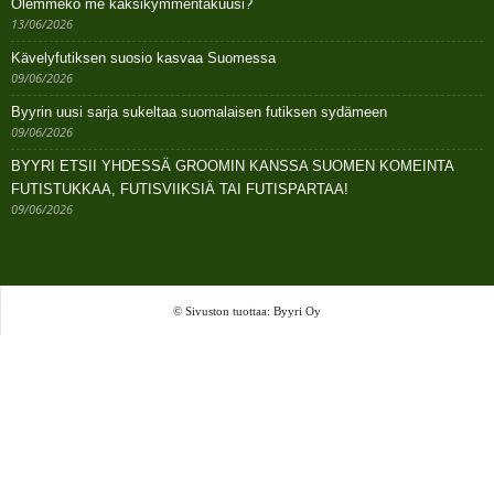
Olemmeko me kaksikymmentäkuusi?
13/06/2026
Kävelyfutiksen suosio kasvaa Suomessa
09/06/2026
Byyrin uusi sarja sukeltaa suomalaisen futiksen sydämeen
09/06/2026
BYYRI ETSII YHDESSÄ GROOMIN KANSSA SUOMEN KOMEINTA
FUTISTUKKAA, FUTISVIIKSIÄ TAI FUTISPARTAA!
09/06/2026
© Sivuston tuottaa: Byyri Oy