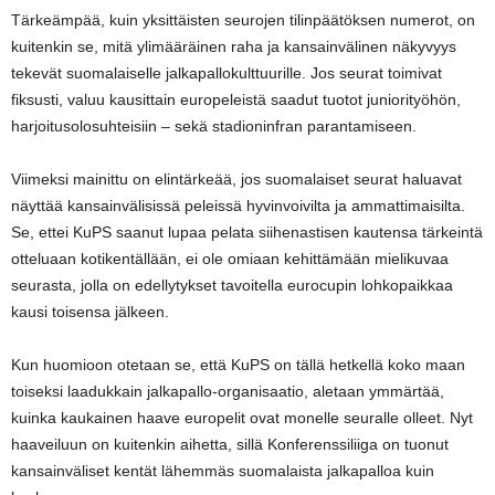
Tärkeämpää, kuin yksittäisten seurojen tilinpäätöksen numerot, on
kuitenkin se, mitä ylimääräinen raha ja kansainvälinen näkyvyys
tekevät suomalaiselle jalkapallokulttuurille. Jos seurat toimivat
fiksusti, valuu kausittain europeleistä saadut tuotot juniorityöhön,
harjoitusolosuhteisiin – sekä stadioninfran parantamiseen.
Viimeksi mainittu on elintärkeää, jos suomalaiset seurat haluavat
näyttää kansainvälisissä peleissä hyvinvoivilta ja ammattimaisilta.
Se, ettei KuPS saanut lupaa pelata siihenastisen kautensa tärkeintä
otteluaan kotikentällään, ei ole omiaan kehittämään mielikuvaa
seurasta, jolla on edellytykset tavoitella eurocupin lohkopaikkaa
kausi toisensa jälkeen.
Kun huomioon otetaan se, että KuPS on tällä hetkellä koko maan
toiseksi laadukkain jalkapallo-organisaatio, aletaan ymmärtää,
kuinka kaukainen haave europelit ovat monelle seuralle olleet. Nyt
haaveiluun on kuitenkin aihetta, sillä Konferenssiliiga on tuonut
kansainväliset kentät lähemmäs suomalaista jalkapalloa kuin