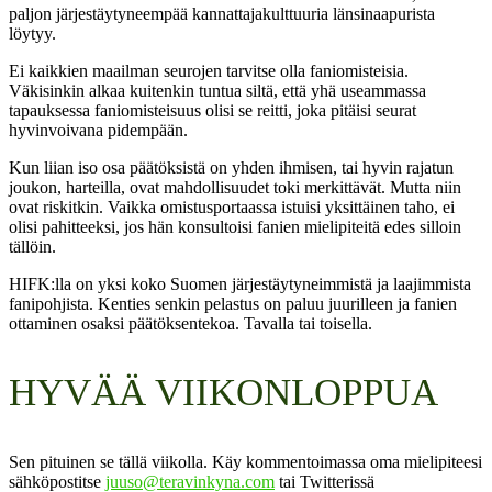
paljon järjestäytyneempää kannattajakulttuuria länsinaapurista
löytyy.
Ei kaikkien maailman seurojen tarvitse olla faniomisteisia.
Väkisinkin alkaa kuitenkin tuntua siltä, että yhä useammassa
tapauksessa faniomisteisuus olisi se reitti, joka pitäisi seurat
hyvinvoivana pidempään.
Kun liian iso osa päätöksistä on yhden ihmisen, tai hyvin rajatun
joukon, harteilla, ovat mahdollisuudet toki merkittävät. Mutta niin
ovat riskitkin. Vaikka omistusportaassa istuisi yksittäinen taho, ei
olisi pahitteeksi, jos hän konsultoisi fanien mielipiteitä edes silloin
tällöin.
HIFK:lla on yksi koko Suomen järjestäytyneimmistä ja laajimmista
fanipohjista. Kenties senkin pelastus on paluu juurilleen ja fanien
ottaminen osaksi päätöksentekoa. Tavalla tai toisella.
HYVÄÄ VIIKONLOPPUA
Sen pituinen se tällä viikolla. Käy kommentoimassa oma mielipiteesi
sähköpostitse
juuso@teravinkyna.com
tai Twitterissä