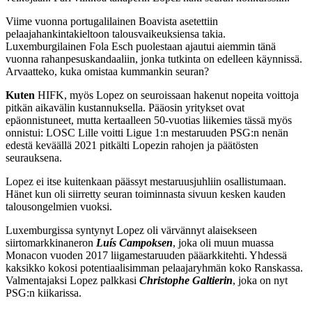
Viime vuonna portugalilainen Boavista asetettiin
pelaajahankintakieltoon talousvaikeuksiensa takia.
Luxemburgilainen Fola Esch puolestaan ajautui aiemmin tänä
vuonna rahanpesuskandaaliin, jonka tutkinta on edelleen käynnissä.
Arvaatteko, kuka omistaa kummankin seuran?
Kuten
HIFK, myös Lopez on seuroissaan hakenut nopeita voittoja
pitkän aikavälin kustannuksella. Pääosin yritykset ovat
epäonnistuneet, mutta kertaalleen 50-vuotias liikemies tässä myös
onnistui: LOSC Lille voitti Ligue 1:n mestaruuden PSG:n nenän
edestä keväällä 2021 pitkälti Lopezin rahojen ja päätösten
seurauksena.
Lopez ei itse kuitenkaan päässyt mestaruusjuhliin osallistumaan.
Hänet kun oli siirretty seuran toiminnasta sivuun kesken kauden
talousongelmien vuoksi.
Luxemburgissa syntynyt Lopez oli värvännyt alaisekseen
siirtomarkkinaneron
Luís Campoksen
, joka oli muun muassa
Monacon vuoden 2017 liigamestaruuden pääarkkitehti. Yhdessä
kaksikko kokosi potentiaalisimman pelaajaryhmän koko Ranskassa.
Valmentajaksi Lopez palkkasi
Christophe Galtierin
, joka on nyt
PSG:n kiikarissa.