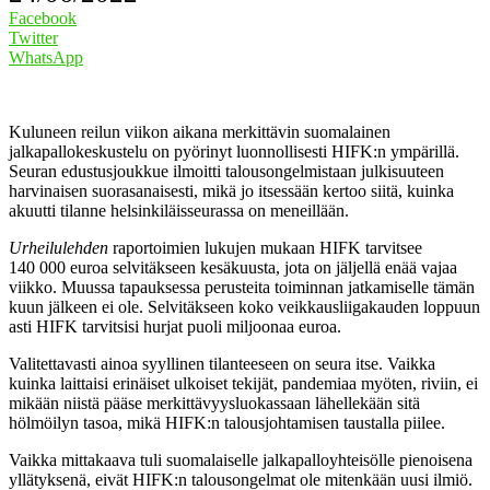
Facebook
Twitter
WhatsApp
Kuluneen reilun viikon aikana merkittävin suomalainen
jalkapallokeskustelu on pyörinyt luonnollisesti HIFK:n ympärillä.
Seuran edustusjoukkue ilmoitti talousongelmistaan julkisuuteen
harvinaisen suorasanaisesti, mikä jo itsessään kertoo siitä, kuinka
akuutti tilanne helsinkiläisseurassa on meneillään.
Urheilulehden
raportoimien lukujen mukaan HIFK tarvitsee
140 000 euroa selvitäkseen kesäkuusta, jota on jäljellä enää vajaa
viikko. Muussa tapauksessa perusteita toiminnan jatkamiselle tämän
kuun jälkeen ei ole. Selvitäkseen koko veikkausliigakauden loppuun
asti HIFK tarvitsisi hurjat puoli miljoonaa euroa.
Valitettavasti ainoa syyllinen tilanteeseen on seura itse. Vaikka
kuinka laittaisi erinäiset ulkoiset tekijät, pandemiaa myöten, riviin, ei
mikään niistä pääse merkittävyysluokassaan lähellekään sitä
hölmöilyn tasoa, mikä HIFK:n talousjohtamisen taustalla piilee.
Vaikka mittakaava tuli suomalaiselle jalkapalloyhteisölle pienoisena
yllätyksenä, eivät HIFK:n talousongelmat ole mitenkään uusi ilmiö.