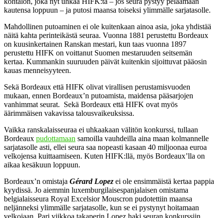
kohtalon, joka nyt uhkaa HIFK:ta – jos seura pystyy pelaamaan
kautensa loppuun – ja putosi maansa toiseksi ylimmälle sarjatasolle.
Mahdollinen putoaminen ei ole kuitenkaan ainoa asia, joka yhdistää
näitä kahta perinteikästä seuraa. Vuonna 1881 perustettu Bordeaux
on kuusinkertainen Ranskan mestari, kun taas vuonna 1897
perustettu HIFK on voittanut Suomen mestaruuden seitsemän
kertaa. Kummankin suuruuden päivät kuitenkin sijoittuvat pääosin
kauas menneisyyteen.
Sekä Bordeaux että HIFK olivat virallisen perustamisvuoden
mukaan, ennen Bordeaux’n putoamista, maidensa pääsarjojen
vanhimmat seurat. Sekä Bordeaux että HIFK ovat myös
äärimmäisen vakavissa talousvaikeuksissa.
Vaikka ranskalaisseuraa ei uhkaakaan välitön konkurssi, tullaan
Bordeaux
pudottamaan
samoilla vauhdeilla aina maan kolmannelle
sarjatasolle asti, ellei seura saa nopeasti kasaan 40 miljoonaa euroa
velkojensa kuittaamiseen. Kuten HIFK:llä, myös Bordeaux’lla on
aikaa kesäkuun loppuun.
Bordeaux’n omistaja
Gérard Lopez
ei ole ensimmäistä kertaa pappia
kyydissä. Jo aiemmin luxemburgilaisespanjalaisen omistama
belgialaisseura Royal Excelsior Mouscron pudotettiin maansa
neljänneksi ylimmälle sarjatasolle, kun se ei pystynyt hoitamaan
velkojaan. Pari viikkoa takaperin Lopez haki seuran konkurssiin.