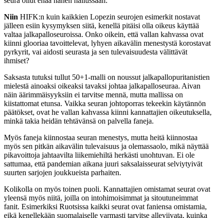
seura ollut enää hänen hallussaan.
Niin
HIFK:n kuin kaikkien Lopezin seurojen esimerkit nostavat
jälleen esiin kysymyksen siitä, kenellä pitäisi olla oikeus käyttää
valtaa jalkapalloseuroissa. Onko oikein, että vallan kahvassa ovat
kiinni glooriaa tavoittelevat, lyhyen aikavälin menestystä korostavat
pyrkyrit, vai aidosti seurasta ja sen tulevaisuudesta välittävät
ihmiset?
Saksasta tutuksi tullut 50+1-malli on noussut jalkapallopuritanistien
mielestä ainoaksi oikeaksi tavaksi johtaa jalkapalloseuraa. Aivan
näin äärimmäisyyksiin ei tarvitse mennä, mutta mallissa on
kiistattomat etunsa. Vaikka seuran johtoporras tekeekin käytännön
päätökset, ovat he vallan kahvassa kiinni kannattajien oikeutuksella,
minkä takia heidän tehtävänsä on palvella faneja.
Myös faneja kiinnostaa seuran menestys, mutta heitä kiinnostaa
myös sen pitkän aikavälin tulevaisuus ja olemassaolo, mikä näyttää
pikavoittoja jahtaavilta liikemiehiltä herkästi unohtuvan. Ei ole
sattumaa, että pandemian aikana juuri saksalaisseurat selviytyivät
suurten sarjojen joukkueista parhaiten.
Kolikolla on myös toinen puoli. Kannattajien omistamat seurat ovat
yleensä myös niitä, joilla on intohimoisimmat ja sitoutuneimmat
fanit. Esimerkiksi Ruotsissa kaikki seurat ovat faniensa omistamia,
eikä kenellekään suomalaiselle varmasti tarvitse alleviivata, kuinka