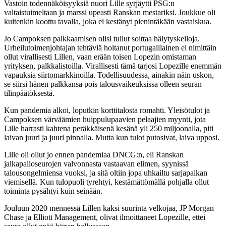
Vastoin todennäköisyyksiä nuori Lille syrjäytti PSG:n
valtaistuimeltaan ja marssi upeasti Ranskan mestariksi. Joukkue oli
kuitenkin koottu tavalla, joka ei kestänyt pienintäkään vastaiskua.
Jo Campoksen palkkaamisen olisi tullut soittaa hälytyskelloja.
Urheilutoimenjohtajan tehtäviä hoitanut portugalilainen ei nimittäin
ollut virallisesti Lillen, vaan erään toisen Lopezin omistaman
yrityksen, palkkalistoilla. Virallisesti tämä tarjosi Lopezille enemmän
vapauksia siirtomarkkinoilla. Todellisuudessa, ainakin näin uskon,
se siirsi hänen palkkansa pois talousvaikeuksissa olleen seuran
tilinpäätöksestä.
Kun pandemia alkoi, loputkin korttitalosta romahti. Yleisötulot ja
Campoksen värväämien huippulupaavien pelaajien myynti, jota
Lille harrasti kahtena peräkkäisenä kesänä yli 250 miljoonalla, piti
laivan juuri ja juuri pinnalla. Mutta kun tulot putosivat, laiva upposi.
Lille oli ollut jo ennen pandemiaa DNCG:n, eli Ranskan
jalkapalloseurojen valvonnasta vastaavan elimen, syynissä
talousongelmiensa vuoksi, ja sitä oltiin jopa uhkailtu sarjapaikan
viemisellä. Kun tulopuoli tyrehtyi, kestämättömällä pohjalla ollut
toiminta pysähtyi kuin seinään.
Jouluun 2020 mennessä Lillen kaksi suurinta velkojaa, JP Morgan
Chase ja Elliott Management, olivat ilmoittaneet Lopezille, ettei