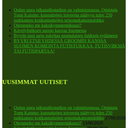
Oulun upea jalkapallostadion on valmistumassa. Omistaja
Tomi Kaismo: kannattajien toiveesta päätyyn tulee 250
paikkainen kotikannattajien seisomakatsomolohko
Olemmeko me kaksikymmentäkuusi?
Kävelyfutiksen suosio kasvaa Suomessa
Byyrin uusi sarja sukeltaa suomalaisen futiksen sydämeen
BYYRI ETSII YHDESSÄ GROOMIN KANSSA
SUOMEN KOMEINTA FUTISTUKKAA, FUTISVIIKSIÄ
TAI FUTISPARTAA!
UUSIMMAT UUTISET
Oulun upea jalkapallostadion on valmistumassa. Omistaja
Tomi Kaismo: kannattajien toiveesta päätyyn tulee 250
paikkainen kotikannattajien seisomakatsomolohko
27/06/2026
Olemmeko me kaksikymmentäkuusi?
13/06/2026