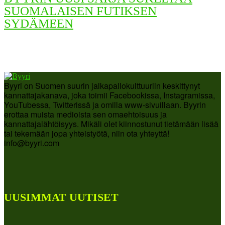
SUOMALAISEN FUTIKSEN
SYDÄMEEN
Byyri on Suomen suurin jalkapallokulttuuriin keskittynyt
kannattajakanava, joka toimii Facebookissa, Instagramissa,
YouTubessa, Twitterissä ja omilla www-sivuillaan. Byyrin
erottaa muista medioista sen omaehtoisuus ja
kannattajalähtöisyys. Mikäli olet kiinnostunut tietämään lisää
tai tekemään jopa yhteistyötä, niin ota yhteyttä!
info@byyri.com
UUSIMMAT UUTISET