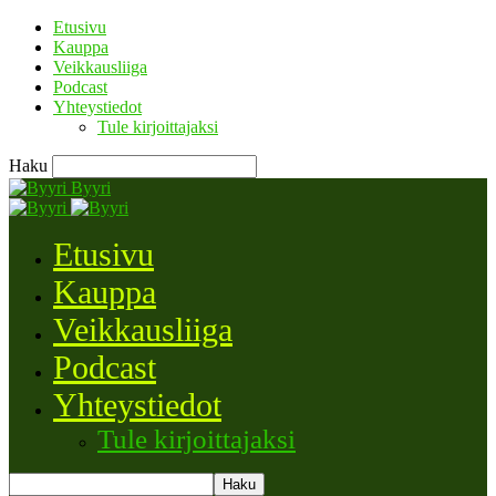
Etusivu
Kauppa
Veikkausliiga
Podcast
Yhteystiedot
Tule kirjoittajaksi
Haku
Byyri
Etusivu
Kauppa
Veikkausliiga
Podcast
Yhteystiedot
Tule kirjoittajaksi