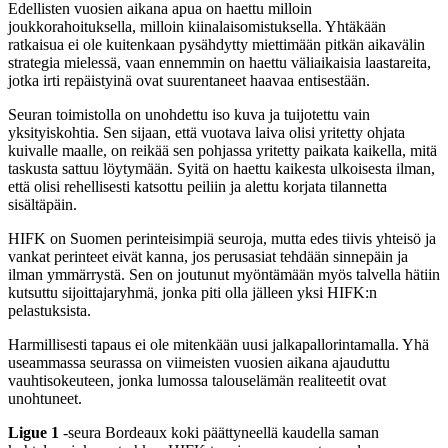
Edellisten vuosien aikana apua on haettu milloin
joukkorahoituksella, milloin kiinalaisomistuksella. Yhtäkään
ratkaisua ei ole kuitenkaan pysähdytty miettimään pitkän aikavälin
strategia mielessä, vaan ennemmin on haettu väliaikaisia laastareita,
jotka irti repäistyinä ovat suurentaneet haavaa entisestään.
Seuran toimistolla on unohdettu iso kuva ja tuijotettu vain
yksityiskohtia. Sen sijaan, että vuotava laiva olisi yritetty ohjata
kuivalle maalle, on reikää sen pohjassa yritetty paikata kaikella, mitä
taskusta sattuu löytymään. Syitä on haettu kaikesta ulkoisesta ilman,
että olisi rehellisesti katsottu peiliin ja alettu korjata tilannetta
sisältäpäin.
HIFK on Suomen perinteisimpiä seuroja, mutta edes tiivis yhteisö ja
vankat perinteet eivät kanna, jos perusasiat tehdään sinnepäin ja
ilman ymmärrystä. Sen on joutunut myöntämään myös talvella hätiin
kutsuttu sijoittajaryhmä, jonka piti olla jälleen yksi HIFK:n
pelastuksista.
Harmillisesti tapaus ei ole mitenkään uusi jalkapallorintamalla. Yhä
useammassa seurassa on viimeisten vuosien aikana ajauduttu
vauhtisokeuteen, jonka lumossa talouselämän realiteetit ovat
unohtuneet.
Ligue
1
-seura Bordeaux koki päättyneellä kaudella saman