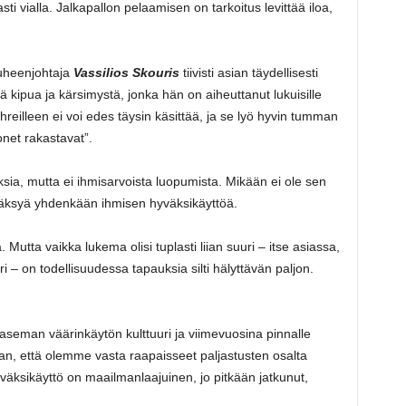
asti vialla. Jalkapallon pelaamisen on tarkoitus levittää iloa,
puheenjohtaja
Vassilios Skouris
tiivisti asian täydellisesti
 kipua ja kärsimystä, jonka hän on aiheuttanut lukuisille
reilleen ei voi edes täysin käsittää, ja se lyö hyvin tumman
monet rakastavat”.
ksia, mutta ei ihmisarvoista luopumista. Mikään ei ole sen
hyväksyä yhdenkään ihmisen hyväksikäyttöä.
 Mutta vaikka lukema olisi tuplasti liian suuri – itse asiassa,
ri – on todellisuudessa tapauksia silti hälyttävän paljon.
a-aseman väärinkäytön kulttuuri ja viimevuosina pinnalle
, että olemme vasta raapaisseet paljastusten osalta
väksikäyttö on maailmanlaajuinen, jo pitkään jatkunut,