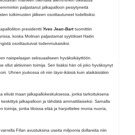
emminkin paljastanut jalkapalloon pesiytyneitä
ten tutkimusten jälkeen osoittautuneet todellisiksi.
kapalloliiton presidentti
Yves Jean-Bart
tuomittiin
arissa, koska Molinan paljastamat syytökset Haitin
ngistä osoittautuivat todenmukaisiksi.
uoren naispelaajan seksuaaliseen hyväksikäyttöön.
se ollut aktiivinen toimija. Sen lisäksi hän oli joko hyväksynyt
in. Uhrien joukossa oli niin täysi-ikäisiä kuin alaikäisiäkin
otka elivät maan jalkapallokeskuksessa, jonka tarkoituksena
s keskittyä jalkapalloon ja tähdätä ammattilaiseksi. Samalla
toimija, jonka tiloissa elää ja harjoittelee monia nuoria,
arrella Fifan avustuksina useita miljoonia dollareita niin