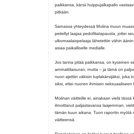
paikkansa, kärsii huippujalkapallo vastaavas
pitkään.
Samassa yhteydessä Molina muun muassa k
peitellyt laajaa pedofiliatapausta, jottei 
ulkomaalaispelaaja lähetettiin vähin äänin
asiaa paikalliselle medialle.
Jos tarina pitää paikkansa, on kyseinen se
ammattilaisuran, mutta – ja tämä on palj
nuori ajettiin väkisin tuplakärsijäksi, jok
siksi, ettei nuoren ihmisen seksuaaliseen h
Molinan väitteille ei, ainakaan vielä tässä
ilmoittanut paljastavansa laajemman, viel
tämän kuun aikana. Tuon raportin myötä 
väitteensä.
Ranskalainen on lisäksi luonut itselleen