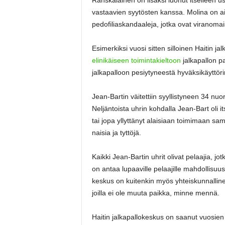
vastaavien syytösten kanssa. Molina on ai
pedofiliaskandaaleja, jotka ovat viranomais
Esimerkiksi vuosi sitten silloinen Haitin jal
elinikäiseen toimintakieltoon
jalkapallon p
jalkapalloon pesiytyneestä hyväksikäyttöri
Jean-Bartin väitettiin syyllistyneen 34 n
Neljäntoista uhrin kohdalla Jean-Bart oli it
tai jopa yllyttänyt alaisiaan toimimaan samo
naisia ja tyttöjä.
Kaikki Jean-Bartin uhrit olivat pelaajia, j
on antaa lupaaville pelaajille mahdollisuu
keskus on kuitenkin myös yhteiskunnallinen 
joilla ei ole muuta paikka, minne mennä.
Haitin jalkapallokeskus on saanut vuosien v