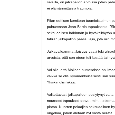
salailla, on jalkapallon arvoissa jotain pah
ei elämänmittaisia traumoja.
Fifan eettisen komitean tuomioistuimen 
puhuessaan Jean-Bartin tapauksesta. ”Sitä
seksuaalisen häirinnän ja hyväksikäytön uh
tahran jalkapallon päälle; lajin, jota niin 
Jalkapalloammattilaisuus vaatii toki uhrau
arvoista, että sen eteen tuli kestää tai 
Voi olla, että Molinan numeroissa on ilmaa.
vaikka se olisi kymmenkertaisesti liian suu
Yksikin olisi liikaa.
Valitettavasti jalkapalloon pesiytynyt valt
nousseet tapaukset saavat minut uskomaan
pintaa. Nuorten pelaajien seksuaalinen hy
ongelma, johon aletaan nyt vasta herätä.