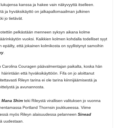
lee lukujensa kanssa ja hakee vain näkyvyyttä itselleen.
ntä ja hyväksikäyttö on jalkapallomaailman julkinen
i jo tietävät.
otettiin pelkästään menneen syksyn aikana kolme
rinkäytön vuoksi. Kaikkien kolmen kohdalla todelliset syyt
on epäilty, että jokainen kolmikosta on syyllistynyt samoihin
ey
.
rth Carolina Couragen päävalmentajan paikalta, koska hän
 häirintään että hyväksikäyttöön. Fifa on jo aloittanut
tettavasti Rileyn tarina ei ole tarina kiinnijäämisestä ja
ittelystä ja avunannosta.
t
Mana Shim
teki Rileystä virallisen valituksen jo vuonna
valmentamassa Portland Thornsin joukkueessa. Viime
yhdessä myös Rileyn alaisuudessa pelanneen
Sinead
tä uudestaan.