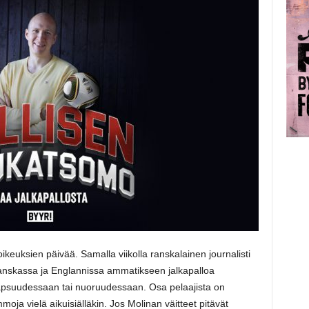
 oikeuksien päivää. Samalla viikolla ranskalainen journalisti
Ranskassa ja Englannissa ammatikseen jalkapalloa
u lapsuudessaan tai nuoruudessaan. Osa pelaajista on
ja vielä aikuisiälläkin. Jos Molinan väitteet pitävät