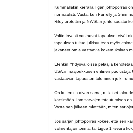
Kummallakin kerralla liigan johtoporras ohi
normaalisti. Vasta, kun Farrelly ja Shim nos
Riley erotettiin ja NWSL:n johto suostui
Valitettavasti vastaavat tapaukset eivät ol
tapauksen tultua julkisuuteen myös esime
jakaneet omia vastaavia kokemuksiaan m
Etenkin Yhdysvalloissa pelaajia kehotetaan
USA:n maajoukkueen entinen puolustaja
vastaavien tapausten tuleminen julki romu
On kuitenkin aivan sama, millaiset taloudel
kärsimään. Ihmisarvojen toteutumisen on ol
Vasta sen jälkeen mietitään, miten sarjoje
Jos sarjan johtoporras kokee, että sen kan
valmentajan toimia, tai Ligue 1 -seura kok