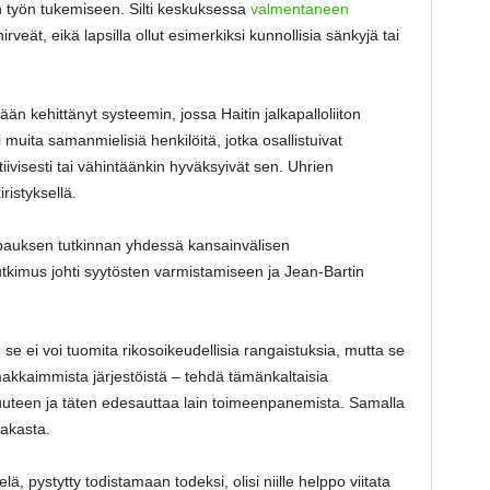
n työn tukemiseen. Silti keskuksessa
valmentaneen
rveät, eikä lapsilla ollut esimerkiksi kunnollisia sänkyjä tai
n kehittänyt systeemin, jossa Haitin jalkapalloliiton
 muita samanmielisiä henkilöitä, jotka osallistuivat
iivisesti tai vähintäänkin hyväksyivät sen. Uhrien
ristyksellä.
tapauksen tutkinnan yhdessä kansainvälisen
tkimus johti syytösten varmistamiseen ja Jean-Bartin
n se ei voi tuomita rikosoikeudellisia rangaistuksia, mutta se
akkaimmista järjestöistä – tehdä tämänkaltaisia
suuteen ja täten edesauttaa lain toimeenpanemista. Samalla
akasta.
lä, pystytty todistamaan todeksi, olisi niille helppo viitata