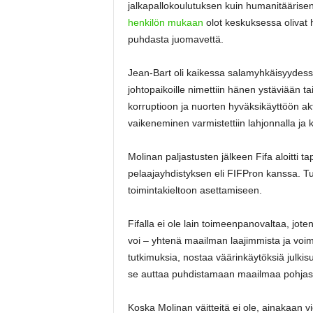
jalkapallokoulutuksen kuin humanitäärise
henkilön mukaan
olot keskuksessa olivat hi
puhdasta juomavettä.
Jean-Bart oli kaikessa salamyhkäisyydessää
johtopaikoille nimettiin hänen ystäviään tai
korruptioon ja nuorten hyväksikäyttöön akt
vaikeneminen varmistettiin lahjonnalla ja ki
Molinan paljastusten jälkeen Fifa aloitti 
pelaajayhdistyksen eli FIFPron kanssa. Tu
toimintakieltoon asettamiseen.
Fifalla ei ole lain toimeenpanovaltaa, jote
voi – yhtenä maailman laajimmista ja voim
tutkimuksia, nostaa väärinkäytöksiä julki
se auttaa puhdistamaan maailmaa pohjas
Koska Molinan väitteitä ei ole, ainakaan vie