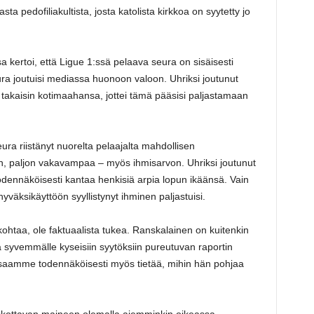
ta pedofiliakultista, josta katolista kirkkoa on syytetty jo
ertoi, että Ligue 1:ssä pelaava seura on sisäisesti
seura joutuisi mediassa huonoon valoon. Uhriksi joutunut
 takaisin kotimaahansa, jottei tämä pääsisi paljastamaan
ura riistänyt nuorelta pelaajalta mahdollisen
on, paljon vakavampaa – myös ihmisarvon. Uhriksi joutunut
a todennäköisesti kantaa henkisiä arpia lopun ikäänsä. Vain
yväksikäyttöön syyllistynyt ihminen paljastuisi.
 kohtaa, ole faktuaalista tukea. Ranskalainen on kuitenkin
ä syvemmälle kyseisiin syytöksiin pureutuvan raportin
saamme todennäköisesti myös tietää, mihin hän pohjaa
 uskottavan maineen olemalla aiemminkin oikeassa