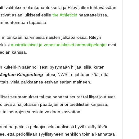
tti valituksen olankohautuksella ja Riley jatkoi tehtävässään
tivat asian julkisesti esille
the Athleticin
haastattelussa,
 kommentoimaan tapausta.
e mitenkään harvinaisia naisten jalkapallossa. Rileyn
rkiksi
australialaiset ja venezuelalaiset ammattipelaajat
ovat
edian kanssa.
 kuitenkin säännöllisesti pysymään hiljaa, sillä, kuten
Meghan Klingenberg
totesi, NWSL:n johto pelkää, että
ttaisi vielä paikkaansa etsivän sarjan maineen.
liset seuraamukset tai mainehaitat seurat tai liigat joutuvat
tava aina jokaisen päättäjän prioriteettilistan kärjessä.
n tai seurojen suosiota voidaan kasvattaa.
nattaa peitellä pelaajia seksuaalisesti hyväksikäyttävän
ee, että pedofiliaan syyllistyneen henkilön toimia kannattaa