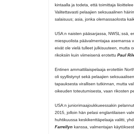
kintaalla ja todeta, että toimittaja liioitte
Valitettavasti pelaajien seksuaalinen häiri
salaisuus; asia, jonka olemassaolosta kaikk
USA:n naisten pääsarjassa, NWSL:ssä, er
miespuolista päävalmentajaa asemansa vää
eivät ole vielä tulleet julkisuuteen, mutta 
rikoksiin kuin viimeisenä erotettu
Paul Ril
Entinen ammattilaispelaaja erotettiin No
oli syyllistynyt sekä pelaajien seksuaalisen
tapauksesta virallisen tutkinnan, mutta vali
oikeuden toteutumisesta, vaan rikosten pe
USA:n juniorimaajoukkueessakin pelannu
2015, jolloin hän pelasi englantilaisen 
huhtikuussa keskikenttäpelaaja valitti, 
Farrellyn
kanssa, valmentajan käytökses