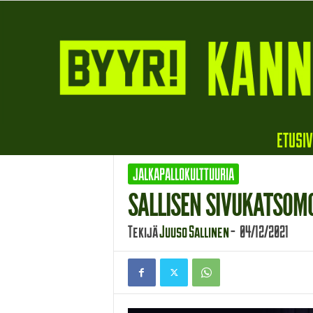
B
ETUSI
y
y
JALKAPALLOKULTTUURIA
r
i
SALLISEN SIVUKATSOMO
Tekijä
Juuso Sallinen
-
04/12/2021