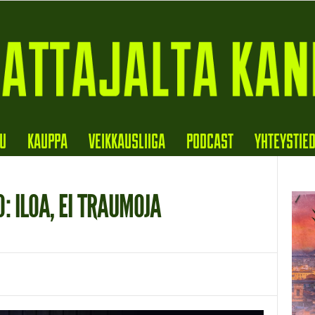
VU
KAUPPA
VEIKKAUSLIIGA
PODCAST
YHTEYSTIE
: ILOA, EI TRAUMOJA