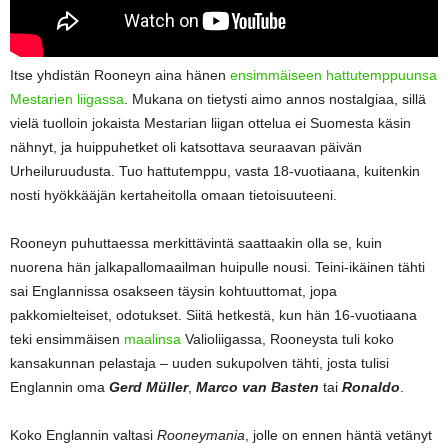
Itse yhdistän Rooneyn aina hänen
ensimmäiseen hattutemppuunsa
Mestarien liigassa
. Mukana on tietysti aimo annos nostalgiaa, sillä
vielä tuolloin jokaista Mestarian liigan ottelua ei Suomesta käsin
nähnyt, ja huippuhetket oli katsottava seuraavan päivän
Urheiluruudusta. Tuo hattutemppu, vasta 18-vuotiaana, kuitenkin
nosti hyökkääjän kertaheitolla omaan tietoisuuteeni.
Rooneyn puhuttaessa merkittävintä saattaakin olla se, kuin
nuorena hän jalkapallomaailman huipulle nousi. Teini-ikäinen tähti
sai Englannissa osakseen täysin kohtuuttomat, jopa
pakkomielteiset, odotukset. Siitä hetkestä, kun hän 16-vuotiaana
teki ensimmäisen
maalinsa
Valioliigassa, Rooneysta tuli koko
kansakunnan pelastaja – uuden sukupolven tähti, josta tulisi
Englannin oma
Gerd Müller
,
Marco van Basten
tai
Ronaldo
.
Koko Englannin valtasi
Rooneymania
, jolle on ennen häntä vetänyt