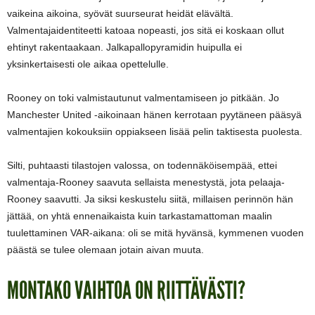
vaikeina aikoina, syövät suurseurat heidät elävältä.
Valmentajaidentiteetti katoaa nopeasti, jos sitä ei koskaan ollut
ehtinyt rakentaakaan. Jalkapallopyramidin huipulla ei
yksinkertaisesti ole aikaa opettelulle.
Rooney on toki valmistautunut valmentamiseen jo pitkään. Jo
Manchester United -aikoinaan hänen kerrotaan pyytäneen pääsyä
valmentajien kokouksiin oppiakseen lisää pelin taktisesta puolesta.
Silti, puhtaasti tilastojen valossa, on todennäköisempää, ettei
valmentaja-Rooney saavuta sellaista menestystä, jota pelaaja-
Rooney saavutti. Ja siksi keskustelu siitä, millaisen perinnön hän
jättää, on yhtä ennenaikaista kuin tarkastamattoman maalin
tuulettaminen VAR-aikana: oli se mitä hyvänsä, kymmenen vuoden
päästä se tulee olemaan jotain aivan muuta.
MONTAKO VAIHTOA ON RIITTÄVÄSTI?