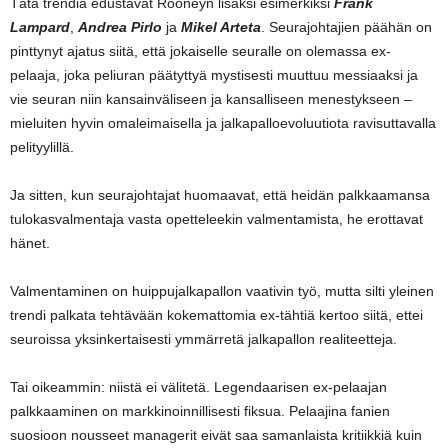
Tätä trendiä edustavat Rooneyn lisäksi esimerkiksi
Frank
Lampard
,
Andrea Pirlo
ja
Mikel Arteta
. Seurajohtajien päähän on
pinttynyt ajatus siitä, että jokaiselle seuralle on olemassa ex-
pelaaja, joka peliuran päätyttyä mystisesti muuttuu messiaaksi ja
vie seuran niin kansainväliseen ja kansalliseen menestykseen –
mieluiten hyvin omaleimaisella ja jalkapalloevoluutiota ravisuttavalla
pelityylillä.
Ja sitten, kun seurajohtajat huomaavat, että heidän palkkaamansa
tulokasvalmentaja vasta opetteleekin valmentamista, he erottavat
hänet.
Valmentaminen on huippujalkapallon vaativin työ, mutta silti yleinen
trendi palkata tehtävään kokemattomia ex-tähtiä kertoo siitä, ettei
seuroissa yksinkertaisesti ymmärretä jalkapallon realiteetteja.
Tai oikeammin: niistä ei välitetä. Legendaarisen ex-pelaajan
palkkaaminen on markkinoinnillisesti fiksua. Pelaajina fanien
suosioon nousseet managerit eivät saa samanlaista kritiikkiä kuin