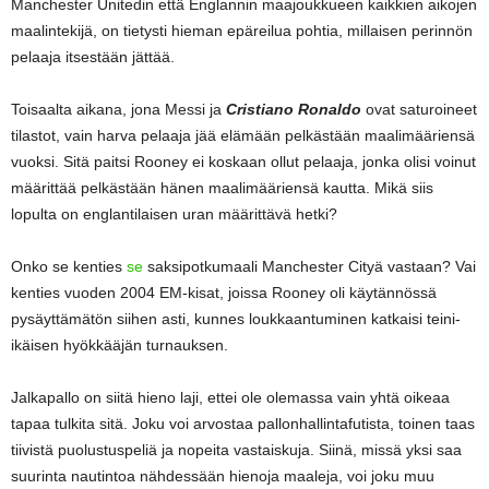
Manchester Unitedin että Englannin maajoukkueen kaikkien aikojen
maalintekijä, on tietysti hieman epäreilua pohtia, millaisen perinnön
pelaaja itsestään jättää.
Toisaalta aikana, jona Messi ja
Cristiano Ronaldo
ovat saturoineet
tilastot, vain harva pelaaja jää elämään pelkästään maalimääriensä
vuoksi. Sitä paitsi Rooney ei koskaan ollut pelaaja, jonka olisi voinut
määrittää pelkästään hänen maalimääriensä kautta. Mikä siis
lopulta on englantilaisen uran määrittävä hetki?
Onko se kenties
se
saksipotkumaali Manchester Cityä vastaan? Vai
kenties vuoden 2004 EM-kisat, joissa Rooney oli käytännössä
pysäyttämätön siihen asti, kunnes loukkaantuminen katkaisi teini-
ikäisen hyökkääjän turnauksen.
Jalkapallo on siitä hieno laji, ettei ole olemassa vain yhtä oikeaa
tapaa tulkita sitä. Joku voi arvostaa pallonhallintafutista, toinen taas
tiivistä puolustuspeliä ja nopeita vastaiskuja. Siinä, missä yksi saa
suurinta nautintoa nähdessään hienoja maaleja, voi joku muu