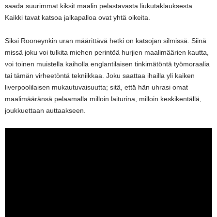
saada suurimmat kiksit maalin pelastavasta liukutaklauksesta.
Kaikki tavat katsoa jalkapalloa ovat yhtä oikeita.
Siksi Rooneynkin uran määrittävä hetki on katsojan silmissä. Siinä
missä joku voi tulkita miehen perintöä hurjien maalimäärien kautta,
voi toinen muistella kaiholla englantilaisen tinkimätöntä työmoraalia
tai tämän virheetöntä tekniikkaa. Joku saattaa ihailla yli kaiken
liverpoolilaisen mukautuvaisuutta; sitä, että hän uhrasi omat
maalimääränsä pelaamalla milloin laiturina, milloin keskikentällä,
joukkuettaan auttaakseen.