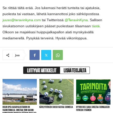
Se riittää tältä erää. Jos lukemasi herätti tunteita tai ajatuksia,
puolesta tai vastaan, lähetä kannanottosi joko sähköpostissa
juuso@teravinkyna.com
tai Twitterissä
@TeravinKyna
. Sallisen
sivukatsomon uutiskirjeen pääset puolestaan tilaamaan
tästä
.
Olkoon se majakkasi huippujalkapallon alati myrskyävällä
mediamerellä. Pysykää terveinä. Hyvää viikonloppua.
Jaa
LIITTYVÄT ARTIKKELIT
LISÄÄ TEKIJÄLTÄ
OULUN UPEA JALKAPALLOSTADION ON
KÄVELYFUTIKSEN SUOSIO KASVAA SUOMESSA
BYYRIN UUSI SARJA SUKELTAA SUOMALAISEN
VALMISTUMASSA. OMISTAJA TOMI KAISMO:
FUTIKSEN SYDÄMEEN