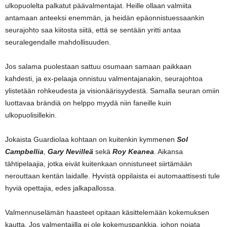
ulkopuolelta palkatut päävalmentajat. Heille ollaan valmiita
antamaan anteeksi enemmän, ja heidän epäonnistuessaankin
seurajohto saa kiitosta siitä, että se sentään yritti antaa
seuralegendalle mahdollisuuden.
Jos salama puolestaan sattuu osumaan samaan paikkaan
kahdesti, ja ex-pelaaja onnistuu valmentajanakin, seurajohtoa
ylistetään rohkeudesta ja visionäärisyydestä. Samalla seuran omiin
luottavaa brändiä on helppo myydä niin faneille kuin
ulkopuolisillekin.
Jokaista Guardiolaa kohtaan on kuitenkin kymmenen
Sol
Campbellia
,
Gary Nevilleä
sekä
Roy Keanea
. Aikansa
tähtipelaajia, jotka eivät kuitenkaan onnistuneet siirtämään
nerouttaan kentän laidalle. Hyvistä oppilaista ei automaattisesti tule
hyviä opettajia, edes jalkapallossa.
Valmennuselämän haasteet opitaan käsittelemään kokemuksen
kautta. Jos valmentajilla ei ole kokemuspankkia, johon nojata