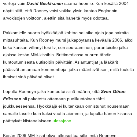
vertoja vain
David Beckhamin
saama huomio. Kun kesällä 2004
näytti siltä, että Rooney voisi vaikka yksin kantaa Englannin
arvokisojen voittoon, alettiin sitä häneltä myös odottaa.
Pakkomielle nuorta hyökkääjää kohtaa sai aika ajoin jopa sairaita
mittasuhteita. Kun Rooney mursi jalkapöytänsä keväällä 2006, alkoi
koko kansan villinnyt tosi-tv; sen seuraaminen, parantuisiko jalka
ajoissa kesän MM-kisoihin. Brittimediassa nuoren tähdin
kuntoutumisesta uutisoitiin päivittäin. Asiantuntijat ja lääkärit
pääsivät antamaan kommentteja, jotka määrittivät sen, millä tuulella
ihmiset sinä päivänä olivat.
Lopulta Rooneyn jalka kuntoutui siinä määrin, että
Sven-Göran
Eriksson
oli pakotettu ottamaan puolikuntoinen tähti
joukkueeseensa. Hyökkääjä ei kuitenkaan onnistunut nousemaan
samalle tasolle kuin kaksi vuotta aiemmin, ja lopulta hänen kisansa
päättyivät kiistanalaiseen
ulosajoon
.
Kesän 2006 MM-kisat olivat alkusoittoa sille, mitä Rooneyn