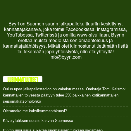
Byyri on Suomen suurin jalkapallokulttuuriin keskittynyt
kannattajakanava, joka toimii Facebookissa, Instagramissa,
YouTubessa, Twitterissä ja omilla www-sivuillaan. Byyrin
erottaa muista medioista sen omaehtoisuus ja
kannattajalähtöisyys. Mikäli olet kiinnostunut tietämään lisää
tai tekemään jopa yhteistyötä, niin ota yhteyttä!
info@byyri.com
UUSIMMAT UUTISET
Oulun upea jalkapallostadion on valmistumassa. Omistaja Tomi Kaismo:
kannattajien toiveesta päätyyn tulee 250 paikkainen kotikannattajien
seisomakatsomolohko
Olemmeko me kaksikymmentäkuusi?
Kävelyfutiksen suosio kasvaa Suomessa
Byyrin uusi sarja sukeltaa suomalaisen futiksen sydämeen