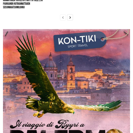
KANNATTAJIEN TOIVEESTA PÄÄTYYN TULEE 250
PAIKKAINEN KOTIKANNATTAJIEN
SEISOMAKATSOMOLOHKO