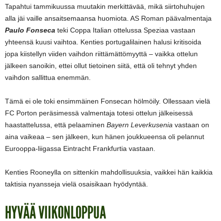
Tapahtui tammikuussa muutakin merkittävää, mikä siirtohuhujen
alla jäi vaille ansaitsemaansa huomiota. AS Roman päävalmentaja
Paulo Fonseca
teki Coppa Italian ottelussa Speziaa vastaan
yhteensä kuusi vaihtoa. Kenties portugalilainen halusi kritisoida
jopa kiistellyn viiden vaihdon riittämättömyyttä – vaikka ottelun
jälkeen sanoikin, ettei ollut tietoinen siitä, että oli tehnyt yhden
vaihdon sallittua enemmän.
Tämä ei ole toki ensimmäinen Fonsecan hölmöily. Ollessaan vielä
FC Porton peräsimessä valmentaja totesi ottelun jälkeisessä
haastattelussa, että pelaaminen
Bayern Leverkusenia
vastaan on
aina vaikeaa – sen jälkeen, kun hänen joukkueensa oli pelannut
Eurooppa-liigassa Eintracht Frankfurtia vastaan.
Kenties Rooneylla on sittenkin mahdollisuuksia, vaikkei hän kaikkia
taktisia nyansseja vielä osaisikaan hyödyntää.
HYVÄÄ VIIKONLOPPUA