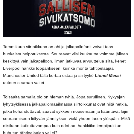
Tammikuun siirtoikkuna on ohi ja jalkapallofanit voivat taas
huokaista helpotuksesta. Seuraavat viisi kuukautta voimme jälleen
keskittyä vain jalkapalloon, ilman jatkuvaa arvuuttelua siitä, kenet
Liverpool hankkii topparikseen, kuinka monta tähtipelaajaa
Manchester United tällä kertaa ostaa ja siirtyykö
Lionel Messi
uuteen seuraan vai ei.
Toisaalta samalla olo on hieman tyhjä. Jopa surullinen. Nykyajan
lyhytsyklisessä jalkapallomaailmassa siirtoikkunat ovat niitä hetkiä,
jotka kohahduttavat, saavat sykkeen nousemaan ja kääntävät lajin
seuraamiseen liittyvän jännityksen vielä yhden tason ylöspäin. Mikä
olisikaan kutkuttavampaa kuin odottaa, hankkiiko lempijoukkue
huhutun tähtipelaajan vai ei?