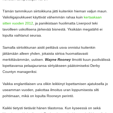
Tämän tammikuun siirtoikkuna jätti kuitenkin hieman valjun maun.
Valioliigajoukkueet käyttivät vähemmän rahaa kuin
kertaakaan
sitten vuoden 2012
, ja paniikistaan huolimatta Liverpool teki
tavoilleen uskollisena järkevää bisnestä. Yksikään megatähti ei
lopulta vaihtanut seuraa.
Samalla siirtoikkunan aistit peittävä usva onnistui kuitenkin
jättämään alleen yhden, jokaista siirtoa huomattavasti
merkittävämmän, uutisen.
Wayne Rooney
ilmoitti kuun puolivälissä
lopettavansa pelaajauransa siirtyäkseen päätoimiseksi Derby
Countyn manageriksi.
Vaikka englantilaisen ura olikin leikkinyt lopettamisen ajatuksella jo
useamman vuoden, pakottaa ilmoitus uran loppumisesta silti
pohtimaan, mikä on lopulta Rooneyn perintö.
Kaikki tietysti tietävät hänen tilastonsa. Kun kyseessä on sekä