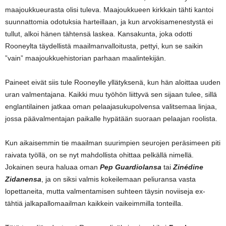
maajoukkueurasta olisi tuleva. Maajoukkueen kirkkain tähti kantoi
suunnattomia odotuksia harteillaan, ja kun arvokisamenestystä ei
tullut, alkoi hänen tähtensä laskea. Kansakunta, joka odotti
Rooneylta täydellistä maailmanvalloitusta, pettyi, kun se saikin
”vain” maajoukkuehistorian parhaan maalintekijän.
Paineet eivät siis tule Rooneylle yllätyksenä, kun hän aloittaa uuden
uran valmentajana. Kaikki muu työhön liittyvä sen sijaan tulee, sillä
englantilainen jatkaa oman pelaajasukupolvensa valitsemaa linjaa,
jossa päävalmentajan paikalle hypätään suoraan pelaajan roolista.
Kun aikaisemmin tie maailman suurimpien seurojen peräsimeen piti
raivata työllä, on se nyt mahdollista ohittaa pelkällä nimellä.
Jokainen seura haluaa oman
Pep Guardiolansa
tai
Zinédine
Zidanensa
, ja on siksi valmis kokeilemaan peliuransa vasta
lopettaneita, mutta valmentamisen suhteen täysin noviiseja ex-
tähtiä jalkapallomaailman kaikkein vaikeimmilla tonteilla.