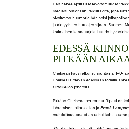
Hän näkee ajoittaiset levottomuudet Veikk
mediahuomioltaan vaikuttavilta, jopa kats
oivaltavaa huumoria hän soisi jalkapalloon
ja alatyylisten huutojen sijaan. Suomen M
kotimaisen kannattajakulttuurin hyvänlais
EDESSÄ KIINNO
PITKÄÄN AIKA
Chelsean kausi alkoi sunnuntaina 4–0-tapp
Chelsealla olevan edessään todella anke
siirtokiellon johdosta.
Pitkään Chelseaa seurannut Ripatti on ka
lähtemisen, siirtokiellon ja
Frank Lampar
mahdollisuutena ottaa askel kohti seuran 
”Odotan tulevaa kautta ehkä enemmän ku