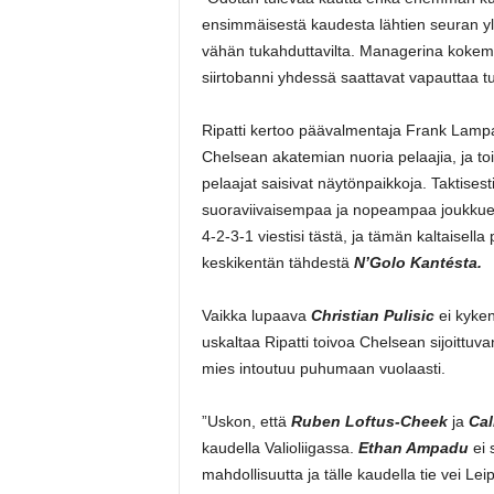
ensimmäisestä kaudesta lähtien seuran yll
vähän tukahduttavilta. Managerina kokem
siirtobanni yhdessä saattavat vapauttaa t
Ripatti kertoo päävalmentaja Frank Lamp
Chelsean akatemian nuoria pelaajia, ja to
pelaajat saisivat näytönpaikkoja. Taktise
suoraviivaisempaa ja nopeampaa joukkuet
4-2-3-1 viestisi tästä, ja tämän kaltaisell
keskikentän tähdestä
N’Golo Kantésta.
Vaikka lupaava
Christian Pulisic
ei kyke
uskaltaa Ripatti toivoa Chelsean sijoittuvan
mies intoutuu puhumaan vuolaasti.
”Uskon, että
Ruben Loftus-Cheek
ja
Ca
kaudella Valioliigassa.
Ethan Ampadu
ei
mahdollisuutta ja tälle kaudella tie vei Lei