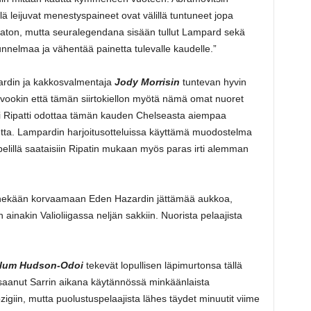
ä leijuvat menestyspaineet ovat välillä tuntuneet jopa
aton, mutta seuralegendana sisään tullut Lampard sekä
unnelmaa ja vähentää painetta tulevalle kaudelle.”
ardin ja kakkosvalmentaja
Jody Morrisin
tuntevan hyvin
ivookin että tämän siirtokiellon myötä nämä omat nuoret
sti Ripatti odottaa tämän kauden Chelseasta aiempaa
ta. Lampardin harjoitusotteluissa käyttämä muodostelma
a pelillä saataisiin Ripatin mukaan myös paras irti alemman
nekään korvaamaan Eden Hazardin jättämää aukkoa,
 ainakin Valioliigassa neljän sakkiin. Nuorista pelaajista
llum Hudson-Odoi
tekevät lopullisen läpimurtonsa tällä
 saanut Sarrin aikana käytännössä minkäänlaista
pzigiin, mutta puolustuspelaajista lähes täydet minuutit viime