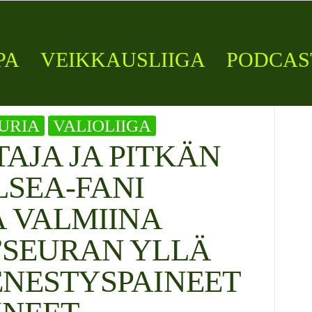
PA
VEIKKAUSLIIGA
PODCAS
URIA
VALIOLIIGA
AJA JA PITKÄN
LSEA-FANI
 VALMIINA
”SEURAN YLLÄ
ENESTYSPAINEET