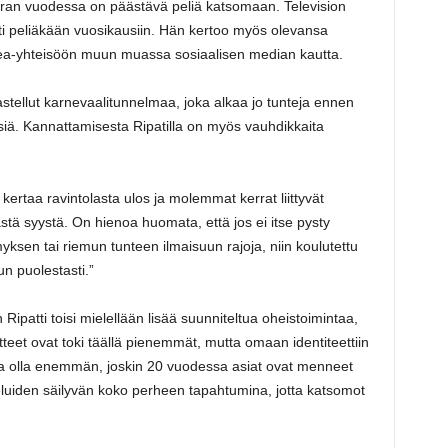
rran vuodessa on päästävä peliä katsomaan. Television
sti peliäkään vuosikausiin. Hän kertoo myös olevansa
sea-yhteisöön muun muassa sosiaalisen median kautta.
tellut karnevaalitunnelmaa, joka alkaa jo tunteja ennen
isiä. Kannattamisesta Ripatilla on myös vauhdikkaita
kertaa ravintolasta ulos ja molemmat kerrat liittyvät
ä syystä. On hienoa huomata, että jos ei itse pysty
myksen tai riemun tunteen ilmaisuun rajoja, niin koulutettu
n puolestasti.”
ipatti toisi mielellään lisää suunniteltua oheistoimintaa,
teet ovat toki täällä pienemmät, mutta omaan identiteettiin
aina olla enemmän, joskin 20 vuodessa asiat ovat menneet
teluiden säilyvän koko perheen tapahtumina, jotta katsomot