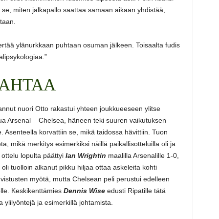
n se, miten jalkapallo saattaa samaan aikaan yhdistää,
staan.
kiertää ylänurkkaan puhtaan osuman jälkeen. Toisaalta fudis
alipsykologiaa.”
HAHTAA
urannut nuori Otto rakastui yhteen joukkueeseen ylitse
ua Arsenal – Chelsea, häneen teki suuren vaikutuksen
 Asenteella korvattiin se, mikä taidossa hävittiin. Tuon
a, mikä merkitys esimerkiksi näillä paikallisotteluilla oli ja
a ottelu lopulta päättyi
Ian Wrightin
maalilla Arsenalille 1-0,
 oli tuolloin alkanut pikku hiljaa ottaa askeleita kohti
vistusten myötä, mutta Chelsean peli perustui edelleen
olle. Keskikenttämies
Dennis Wise
edusti Ripatille tätä
 ylilyöntejä ja esimerkillä johtamista.