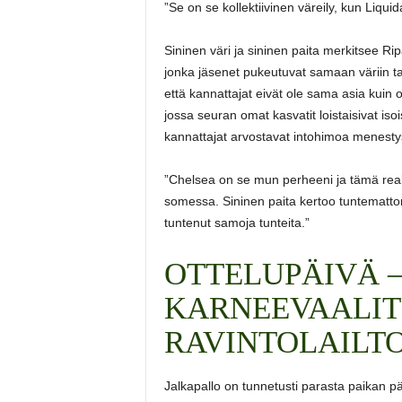
”Se on se kollektiivinen väreily, kun Liqui
Sininen väri ja sininen paita merkitsee Rip
jonka jäsenet pukeutuvat samaan väriin ta
että kannattajat eivät ole sama asia kuin 
jossa seuran omat kasvatit loistaisivat i
kannattajat arvostavat intohimoa menes
”Chelsea on se mun perheeni ja tämä real
somessa. Sininen paita kertoo tuntematto
tuntenut samoja tunteita.”
OTTELUPÄIVÄ 
KARNEEVAALIT
RAVINTOLAILT
Jalkapallo on tunnetusti parasta paikan pä