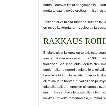
häntä kiehtovat ilmiöt sen ympärillä, kute
mutta toisaalta myös erottaa ihmiset toisi
”Mikään ei voita sitä tunnetta, kun pallo 
on myös kulttuuria, antropologiaa ja sosia
RAKKAUS ROI
Englantilaista jalkapalloa televisiosta se
muiden. Katsellessaan vuonna 1994 ottel
tuolloisen Chelsean joukkueen taisteluilme.
ottelun aikana nuorelle miehelle alkoi valjet
kenelle niitä lopulta pelattiin. Vaikka tiukk
oli rakkaus roihahtanut. Valioliigan pelityyli
taitojalkapalloa enenevien ulkomaalaisvah
enimmäkseen kovalle taistelulle ja työnte
kaikkea, tärkeitä tahtomaaleja, kummallisia