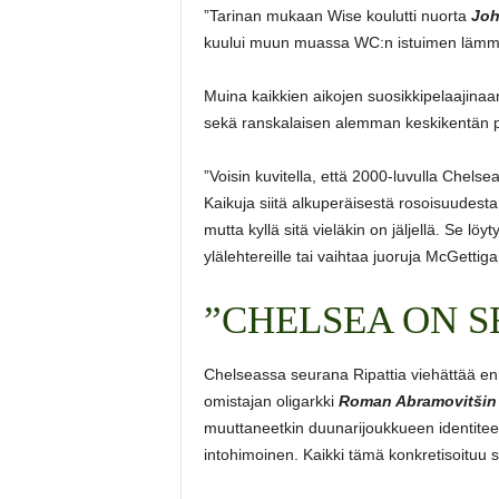
”Tarinan mukaan Wise koulutti nuorta
Joh
kuului muun muassa WC:n istuimen lämmitt
Muina kaikkien aikojen suosikkipelaajinaa
sekä ranskalaisen alemman keskikentän 
”Voisin kuvitella, että 2000-luvulla Chelse
Kaikuja siitä alkuperäisestä rosoisuudesta
mutta kyllä sitä vieläkin on jäljellä. Se l
ylälehtereille tai vaihtaa juoruja McGettig
”CHELSEA ON S
Chelseassa seurana Ripattia viehättää enn
omistajan oligarkki
Roman Abramovitš
in
muuttaneetkin duunarijoukkueen identitee
intohimoinen. Kaikki tämä konkretisoituu 