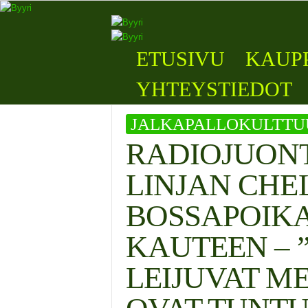
B
y
y
ETUSIVU
KAUP
r
i
YHTEYSTIEDOT
JALKAPALLOKULTTU
RADIOJUONT
LINJAN CHE
BOSSAPOIKA
KAUTEEN – 
LEIJUVAT M