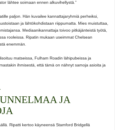
dator lähtee soimaan ennen alkuvihellystä.”
atille paljon. Hän kuvailee kannattajaryhmiä perheiksi,
ustoistaan ja lähtökohdistaan riippumatta. Mies muistuttaa,
omistajansa. Mediaanikannattaja toivoo pitkäjänteistä työtä,
soissa rooleissa. Ripatin mukaan useimmat Chelsean
tystä enemmän.
isoituu matseissa, Fulham Roadin lähipubeissa ja
mastakin ihmisestä, että tämä on nähnyt samoja asioita ja
–
UNNELMAA JA
OJA
ällä. Ripatti kertoo käyneensä Stamford Bridgellä