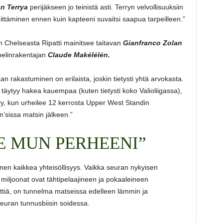
n Terrya
perijäkseen jo teinistä asti. Terryn velvollisuuksiin
äminen ennen kuin kapteeni suvaitsi saapua tarpeilleen.”
n Chelseasta Ripatti mainitsee taitavan
Gianfranco Zolan
pelinrakentajan
Claude Makélélén.
aan rakastuminen on erilaista, joskin tietysti yhtä arvokasta.
 täytyy hakea kauempaa (kuten tietysti koko Valioliigassa),
öytyy, kun urheilee 12 kerrosta Upper West Standin
an’sissa matsin jälkeen.”
E MUN PERHEENI”
en kaikkea yhteisöllisyys. Vaikka seuran nykyisen
miljoonat ovat tähtipelaajineen ja pokaaleineen
ttiä, on tunnelma matseissa edelleen lämmin ja
seuran tunnusbiisin soidessa.