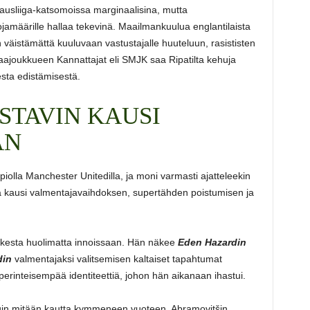
ausliiga-katsomoissa marginaalisina, mutta
ojamäärille hallaa tekevinä. Maailmankuulua englantilaista
 väistämättä kuuluvaan vastustajalle huuteluun, rasististen
aajoukkueen Kannattajat eli SMJK saa Ripatilta kehuja
esta edistämisestä.
STAVIN KAUSI
AN
iolla Manchester Unitedilla, ja moni varmasti ajatteleekin
a kausi valmentajavaihdoksen, supertähden poistumisen ja
ikesta huolimatta innoissaan. Hän näkee
Eden Hazardin
din
valmentajaksi valitsemisen kaltaiset tapahtumat
perinteisempää identiteettiä, johon hän aikanaan ihastui.
in mitään kautta kymmeneen vuoteen. Abramovitšin