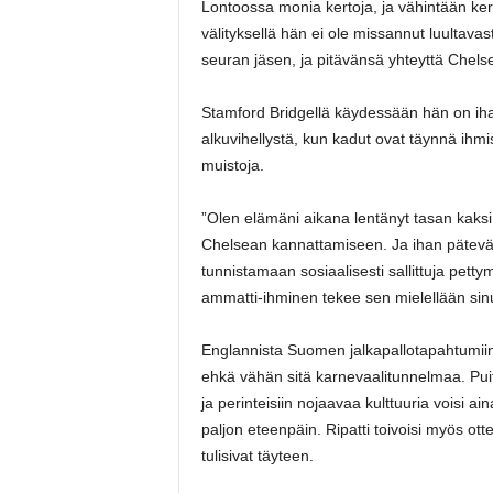
Lontoossa monia kertoja, ja vähintään ke
välityksellä hän ei ole missannut luultava
seuran jäsen, ja pitävänsä yhteyttä Chel
Stamford Bridgellä käydessään hän on ihas
alkuvihellystä, kun kadut ovat täynnä ihm
muistoja.
”Olen elämäni aikana lentänyt tasan kaksi 
Chelsean kannattamiseen. Ja ihan päteväst
tunnistamaan sosiaalisesti sallittuja petty
ammatti-ihminen tekee sen mielellään sinu
Englannista Suomen jalkapallotapahtumiin R
ehkä vähän sitä karnevaalitunnelmaa. Puit
ja perinteisiin nojaavaa kulttuuria voisi 
paljon eteenpäin. Ripatti toivoisi myös ot
tulisivat täyteen.