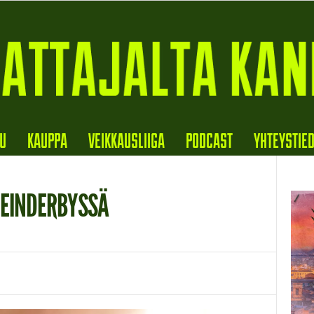
VU
KAUPPA
VEIKKAUSLIIGA
PODCAST
YHTEYSTIE
RHEINDERBYSSÄ