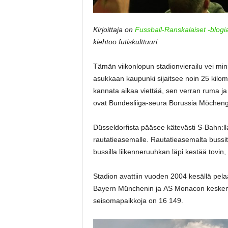
Kirjoittaja on
Fussball-Ranskalaiset -blogi
kiehtoo futiskulttuuri.
Tämän viikonlopun stadionvierailu vei m
asukkaan kaupunki sijaitsee noin 25 kilom
kannata aikaa viettää, sen verran ruma ja 
ovat Bundesliiga-seura Borussia Möchengl
Düsseldorfista pääsee kätevästi S-Bahn:
rautatieasemalle. Rautatieasemalta bussit
bussilla liikenneruuhkan läpi kestää tovin,
Stadion avattiin vuoden 2004 kesällä pel
Bayern Münchenin ja AS Monacon kesken. 
seisomapaikkoja on 16 149.