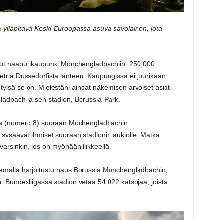
a
ylläpitävä Keski-Euroopassa asuva savolainen, jota
inut naapurikaupunki Mönchengladbachiin. 250 000
etriä Düssedorfista länteen. Kaupungissa ei juurikaan
tylsä se on. Mielestäni ainoat näkemisen arvoiset asiat
adbach ja sen stadion, Borussia-Park.
lla (numero 8) suoraan Möchengladbachin
 sysäävät ihmiset suoraan stadionin aukiolle. Matka
 varsinkin, jos on myöhään liikkeellä.
aamalla harjoitusturnaus Borussia Mönchengladbachin,
Bundesliigassa stadion vetää 54 022 katsojaa, joista