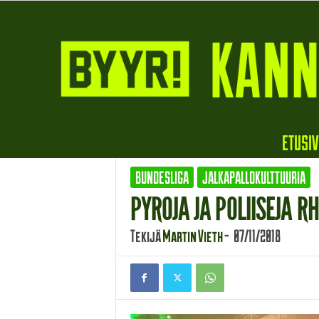
B
ETUSI
y
y
BUNDESLIGA
JALKAPALLOKULTTUURIA
r
i
PYROJA JA POLIISEJA 
Tekijä
Martin Vieth
-
07/11/2018