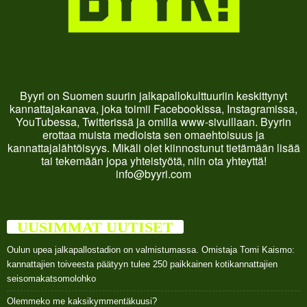
Byyri on Suomen suurin jalkapallokulttuuriin keskittynyt
kannattajakanava, joka toimii Facebookissa, Instagramissa,
YouTubessa, Twitterissä ja omilla www-sivuillaan. Byyrin
erottaa muista medioista sen omaehtoisuus ja
kannattajalähtöisyys. Mikäli olet kiinnostunut tietämään lisää
tai tekemään jopa yhteistyötä, niin ota yhteyttä!
info@byyri.com
UUSIMMAT UUTISET
Oulun upea jalkapallostadion on valmistumassa. Omistaja Tomi Kaismo:
kannattajien toiveesta päätyyn tulee 250 paikkainen kotikannattajien
seisomakatsomolohko
Olemmeko me kaksikymmentäkuusi?