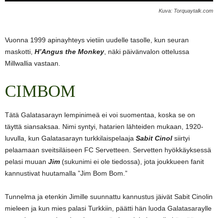
Kuva: Torquaytalk.com
Vuonna 1999 apinayhteys vietiin uudelle tasolle, kun seuran
maskotti,
H’Angus the Monkey
, näki päivänvalon ottelussa
Millwallia vastaan.
CIMBOM
Tätä Galatasarayn lempinimeä ei voi suomentaa, koska se on
täyttä siansaksaa. Nimi syntyi, hatarien lähteiden mukaan, 1920-
luvulla, kun Galatasarayn turkkilaispelaaja
Sabit Cinol
siirtyi
pelaamaan sveitsiläiseen FC Servetteen. Servetten hyökkäyksessä
pelasi muuan
Jim
(sukunimi ei ole tiedossa), jota joukkueen fanit
kannustivat huutamalla ”Jim Bom Bom.”
Tunnelma ja etenkin Jimille suunnattu kannustus jäivät Sabit Cinolin
mieleen ja kun mies palasi Turkkiin, päätti hän luoda Galatasaraylle