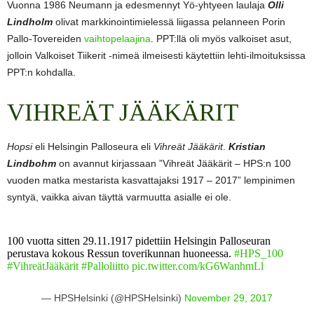
Vuonna 1986 Neumann ja edesmennyt Yö-yhtyeen laulaja
Olli
Lindholm
olivat markkinointimielessä liigassa pelanneen Porin
Pallo-Tovereiden
vaihtopelaajina
. PPT:llä oli myös valkoiset asut,
jolloin Valkoiset Tiikerit -nimeä ilmeisesti käytettiin lehti-ilmoituksissa
PPT:n kohdalla.
VIHREÄT JÄÄKÄRIT
Hopsi
eli Helsingin Palloseura eli
Vihreät Jääkärit
.
Kristian
Lindbohm
on avannut kirjassaan ”Vihreät Jääkärit – HPS:n 100
vuoden matka mestarista kasvattajaksi 1917 – 2017” lempinimen
syntyä, vaikka aivan täyttä varmuutta asialle ei ole.
100 vuotta sitten 29.11.1917 pidettiin Helsingin Palloseuran
perustava kokous Ressun toverikunnan huoneessa.
#HPS_100
#VihreätJääkärit
#Palloliitto
pic.twitter.com/kG6WanhmLl
— HPSHelsinki (@HPSHelsinki)
November 29, 2017