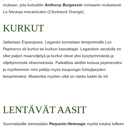
mukaan, jota kutsuttiin
Anthony Burgessin
romaanin mukaisesti
La Naranja mecánicaksi
(
Clockwork Orange
).
KURKUT
Jatketaan Espanjassa. Leganés tunnetaan lempinimellä
Los
Pepineros
eli kurkut tai kurkun kasvattajat. Leganésin seudulla on
ollut paljon maanviljelyä ja kurkut olivat yksi kysytyimmäistä ja
viljellyimmistä vihanneksista. Paikallisia alettiin kutsua
pepineroiksi
ja myöhemmin nimi päätyi myös kaupungin futisylpeyden
lempinimeksi. Maskottia myöten siitä on otettu kaikki ilo irti.
LENTÄVÄT AASIT
Suomalaisille viimeistään
Perparim Hetemajn
myötä tutuksi tulleen