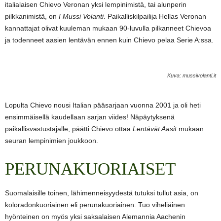
italialaisen Chievo Veronan yksi lempinimistä, tai alunperin
pilkkanimistä, on
I Mussi Volanti
. Paikalliskilpailija Hellas Veronan
kannattajat olivat kuuleman mukaan 90-luvulla pilkanneet Chievoa
ja todenneet aasien lentävän ennen kuin Chievo pelaa Serie A:ssa.
Kuva: mussivolanti.it
Lopulta Chievo nousi Italian pääsarjaan vuonna 2001 ja oli heti
ensimmäisellä kaudellaan sarjan viides! Näpäytyksenä
paikallisvastustajalle, päätti Chievo ottaa
Lentävät Aasit
mukaan
seuran lempinimien joukkoon.
PERUNAKUORIAISET
Suomalaisille toinen, lähimenneisyydestä tutuksi tullut asia, on
koloradonkuoriainen eli perunakuoriainen. Tuo viheliäinen
hyönteinen on myös yksi saksalaisen Alemannia Aachenin