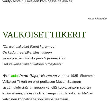
värityksestä tuli mieleen kaminassa palava tuli.
Kuva: Ultras-tifo
VALKOISET TIIKERIT
”On isot valkoiset tiikerit karanneet,
On kadonneet jäljet länsituuleen.
Ja rukous kiirii moskeijaan hiljaiseen kun
Isot valkoiset tiikerit katoaa pimeyteen.”
Näin
lauloi
Pertti ”Nipa” Neumann
vuonna 1985. Sittemmin
Valkoiset Tiikerit on ollut porilaisen Musan Salaman
sisääntulobiisinä ja riippuen keneltä kysyy, ainakin seuran
epävirallinen, jos ei virallinen lempinimi. Ja kyllähän MuSan
valkoinen kotipelipaita sopii myös teemaan.