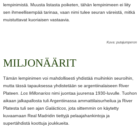
lempinimistä. Muusta listasta poiketen, tähän lempinimeen ei liity
sen ihmeellisempää tarinaa, vaan nimi tulee seuran väreistä, mitkä
muistuttavat kuoriaisen vastaavia.
Kuva: putajumperon
MILJONÄÄRIT
Tämän lempinimen voi mahdollisesti yhdistää muihinkin seuroihin,
mutta tässä tapauksessa yhdistetään se argentiinalaiseen River
Plateen.
Los Millonarios
nimi juontaa juurensa 1930-luvulle. Tuohon
aikaan jalkapallosta tuli Argentiinassa ammattilaisurheilua ja River
Platesta tuli sen ajan
Gal
á
cticos
, jota sittemmin on käytetty
kuvaamaan Real Madridin tiettyjä pelaajahankintoja ja
supertähdistä koottuja joukkueita.