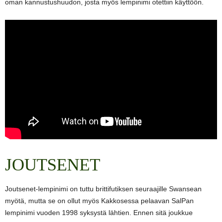
oman kannustushuudon, josta myös lempinimi otettiin käyttöön.
JOUTSENET
Joutsenet-lempinimi on tuttu brittifutiksen seuraajille Swansean
myötä, mutta se on ollut myös Kakkosessa pelaavan SalPan
lempinimi vuoden 1998 syksystä lähtien. Ennen sitä joukkue