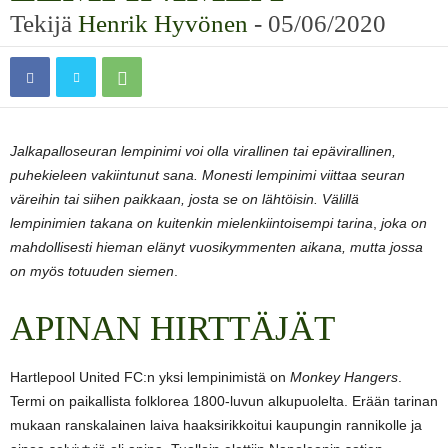
Tekijä
Henrik Hyvönen
-
05/06/2020
Jalkapalloseuran lempinimi voi olla virallinen tai epävirallinen,
puhekieleen vakiintunut sana. Monesti lempinimi viittaa seuran
väreihin tai siihen paikkaan, josta se on lähtöisin. Välillä
lempinimien takana on kuitenkin mielenkiintoisempi tarina
,
joka on
mahdollisesti hieman elänyt vuosikymmenten aikana, mutta jossa
on myös totuuden siemen
.
APINAN HIRTTÄJÄT
Hartlepool United FC:n yksi lempinimistä on
Monkey Hangers
.
Termi on paikallista folklorea 1800-luvun alkupuolelta. Erään tarinan
mukaan ranskalainen laiva haaksirikkoitui kaupungin rannikolle ja