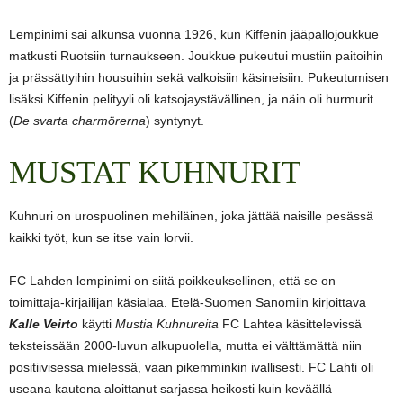
Lempinimi sai alkunsa vuonna 1926, kun Kiffenin jääpallojoukkue
matkusti Ruotsiin turnaukseen. Joukkue pukeutui mustiin paitoihin
ja prässättyihin housuihin sekä valkoisiin käsineisiin. Pukeutumisen
lisäksi Kiffenin pelityyli oli katsojaystävällinen, ja näin oli hurmurit
(
De svarta charmörerna
) syntynyt.
MUSTAT KUHNURIT
Kuhnuri on urospuolinen mehiläinen, joka jättää naisille pesässä
kaikki työt, kun se itse vain lorvii.
FC Lahden lempinimi on siitä poikkeuksellinen, että se on
toimittaja-kirjailijan käsialaa. Etelä-Suomen Sanomiin kirjoittava
Kalle Veirto
käytti
Mustia Kuhnureita
FC Lahtea käsittelevissä
teksteissään 2000-luvun alkupuolella, mutta ei välttämättä niin
positiivisessa mielessä, vaan pikemminkin ivallisesti. FC Lahti oli
useana kautena aloittanut sarjassa heikosti kuin keväällä