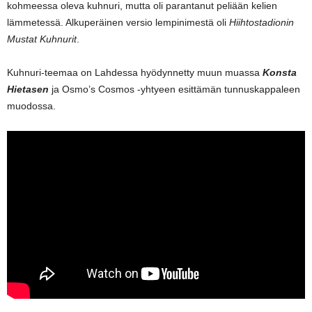
kohmeessa oleva kuhnuri, mutta oli parantanut peliään kelien
lämmetessä. Alkuperäinen versio lempinimestä oli
Hiihtostadionin
Mustat Kuhnurit
.
Kuhnuri-teemaa on Lahdessa hyödynnetty muun muassa
Konsta
Hietasen
ja Osmo’s Cosmos -yhtyeen esittämän tunnuskappaleen
muodossa.