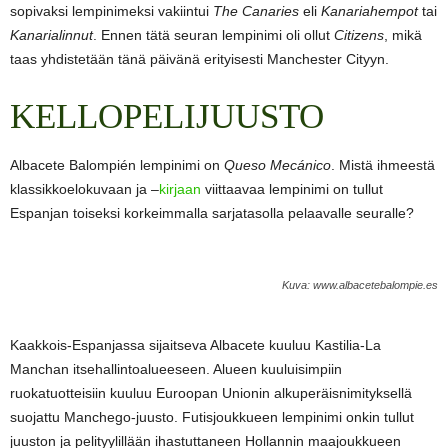
sopivaksi lempinimeksi vakiintui
The Canaries
eli
Kanariahempot
tai
Kanarialinnut
. Ennen tätä seuran lempinimi oli ollut
Citizens
, mikä
taas yhdistetään tänä päivänä erityisesti Manchester Cityyn.
KELLOPELIJUUSTO
Albacete Balompién lempinimi on
Queso Mecánico
. Mistä ihmeestä
klassikkoelokuvaan ja –
kirjaan
viittaavaa lempinimi on tullut
Espanjan toiseksi korkeimmalla sarjatasolla pelaavalle seuralle?
Kuva: www.albacetebalompie.es
Kaakkois-Espanjassa sijaitseva Albacete kuuluu Kastilia-La
Manchan itsehallintoalueeseen. Alueen kuuluisimpiin
ruokatuotteisiin kuuluu Euroopan Unionin alkuperäisnimityksellä
suojattu Manchego-juusto. Futisjoukkueen lempinimi onkin tullut
juuston ja pelityylillään ihastuttaneen Hollannin maajoukkueen