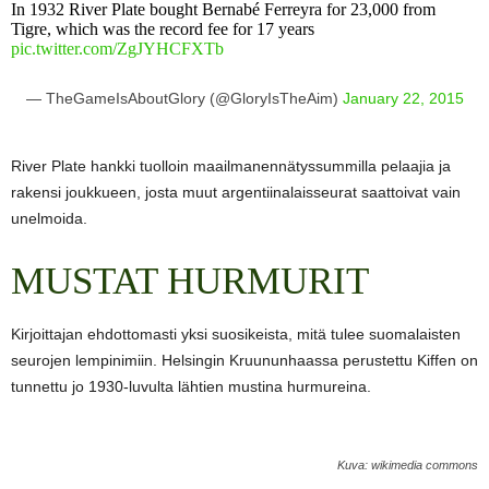
In 1932 River Plate bought Bernabé Ferreyra for 23,000 from
Tigre, which was the record fee for 17 years
pic.twitter.com/ZgJYHCFXTb
— TheGameIsAboutGlory (@GloryIsTheAim)
January 22, 2015
River Plate hankki tuolloin maailmanennätyssummilla pelaajia ja
rakensi joukkueen, josta muut argentiinalaisseurat saattoivat vain
unelmoida.
MUSTAT HURMURIT
Kirjoittajan ehdottomasti yksi suosikeista, mitä tulee suomalaisten
seurojen lempinimiin. Helsingin Kruununhaassa perustettu Kiffen on
tunnettu jo 1930-luvulta lähtien mustina hurmureina.
Kuva: wikimedia commons