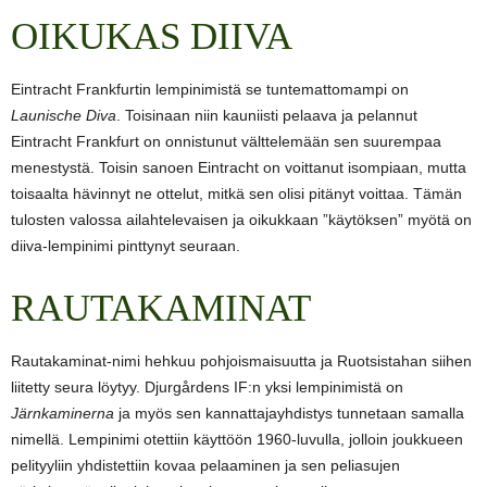
OIKUKAS DIIVA
Eintracht Frankfurtin lempinimistä se tuntemattomampi on
Launische Diva
. Toisinaan niin kauniisti pelaava ja pelannut
Eintracht Frankfurt on onnistunut välttelemään sen suurempaa
menestystä. Toisin sanoen Eintracht on voittanut isompiaan, mutta
toisaalta hävinnyt ne ottelut, mitkä sen olisi pitänyt voittaa. Tämän
tulosten valossa ailahtelevaisen ja oikukkaan ”käytöksen” myötä on
diiva-lempinimi pinttynyt seuraan.
RAUTAKAMINAT
Rautakaminat-nimi hehkuu pohjoismaisuutta ja Ruotsistahan siihen
liitetty seura löytyy. Djurgårdens IF:n yksi lempinimistä on
Järnkaminerna
ja myös sen kannattajayhdistys tunnetaan samalla
nimellä. Lempinimi otettiin käyttöön 1960-luvulla, jolloin joukkueen
pelityyliin yhdistettiin kovaa pelaaminen ja sen peliasujen