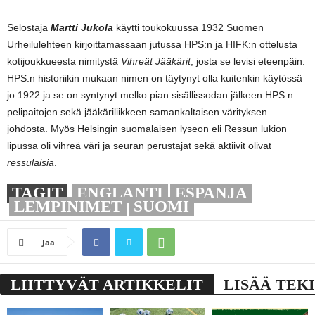
Selostaja
Martti Jukola
käytti toukokuussa 1932 Suomen
Urheilulehteen kirjoittamassaan jutussa HPS:n ja HIFK:n ottelusta
kotijoukkueesta nimitystä
Vihreät Jääkärit
, josta se levisi eteenpäin.
HPS:n historiikin mukaan nimen on täytynyt olla kuitenkin käytössä
jo 1922 ja se on syntynyt melko pian sisällissodan jälkeen HPS:n
pelipaitojen sekä jääkäriliikkeen samankaltaisen värityksen
johdosta. Myös Helsingin suomalaisen lyseon eli Ressun lukion
lipussa oli vihreä väri ja seuran perustajat sekä aktiivit olivat
ressulaisia
.
TAGIT
ENGLANTI
ESPANJA
LEMPINIMET
SUOMI
Jaa
LIITTYVÄT ARTIKKELIT
LISÄÄ TEK