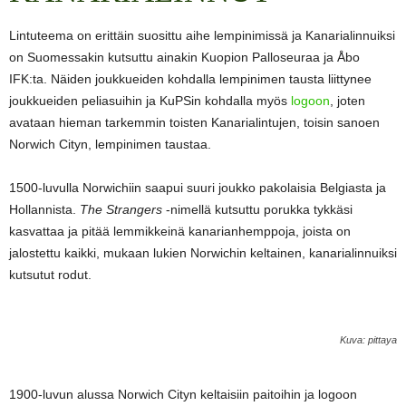
Lintuteema on erittäin suosittu aihe lempinimissä ja Kanarialinnuiksi
on Suomessakin kutsuttu ainakin Kuopion Palloseuraa ja Åbo
IFK:ta. Näiden joukkueiden kohdalla lempinimen tausta liittynee
joukkueiden peliasuihin ja KuPSin kohdalla myös
logoon
, joten
avataan hieman tarkemmin toisten Kanarialintujen, toisin sanoen
Norwich Cityn, lempinimen taustaa.
1500-luvulla Norwichiin saapui suuri joukko pakolaisia Belgiasta ja
Hollannista.
The Strangers
-nimellä kutsuttu porukka tykkäsi
kasvattaa ja pitää lemmikkeinä kanarianhemppoja, joista on
jalostettu kaikki, mukaan lukien Norwichin keltainen, kanarialinnuiksi
kutsutut rodut.
Kuva: pittaya
1900-luvun alussa Norwich Cityn keltaisiin paitoihin ja logoon