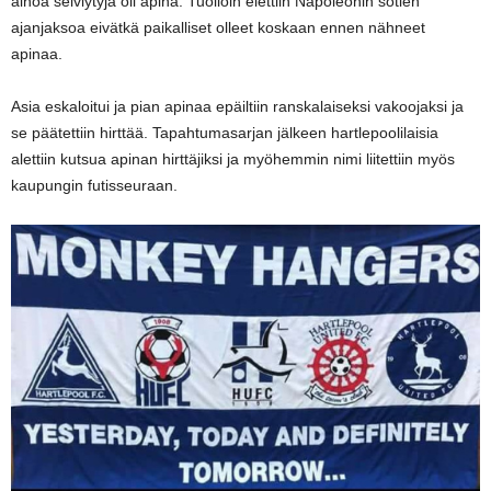
ainoa selviytyjä oli apina. Tuolloin elettiin Napoleonin sotien
ajanjaksoa eivätkä paikalliset olleet koskaan ennen nähneet
apinaa.
Asia eskaloitui ja pian apinaa epäiltiin ranskalaiseksi vakoojaksi ja
se päätettiin hirttää. Tapahtumasarjan jälkeen hartlepoolilaisia
alettiin kutsua apinan hirttäjiksi ja myöhemmin nimi liitettiin myös
kaupungin futisseuraan.