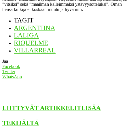
”vitsiksi” sekä ”maailman kalleimmaksi ystävyysotteluksi”. Oman
tiensä kulkija ei koskaan muutu ja hyvä niin.
TAGIT
ARGENTIINA
LALIGA
RIQUELME
VILLARREAL
Jaa
Facebook
Twitter
WhatsApp
LIITTYVÄT ARTIKKELIT
LISÄÄ
TEKIJÄLTÄ