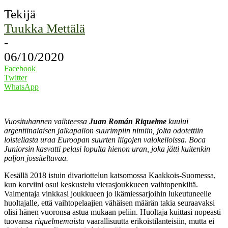
Tekijä
Tuukka Mettälä
-
06/10/2020
Facebook
Twitter
WhatsApp
Vuosituhannen vaihteessa
Juan Román Riquelme
kuului
argentiinalaisen jalkapallon suurimpiin nimiin, jolta odotettiin
loisteliasta uraa Euroopan suurten liigojen valokeiloissa. Boca
Juniorsin kasvatti pelasi lopulta hienon uran, joka jätti kuitenkin
paljon jossiteltavaa.
Kesällä 2018 istuin divariottelun katsomossa Kaakkois-Suomessa,
kun korviini osui keskustelu vierasjoukkueen vaihtopenkiltä.
Valmentaja vinkkasi joukkueen jo ikämiessarjoihin lukeutuneelle
huoltajalle, että vaihtopelaajien vähäisen määrän takia seuraavaksi
olisi hänen vuoronsa astua mukaan peliin. Huoltaja kuittasi nopeasti
tuovansa
riquelmemaista
vaarallisuutta erikoistilanteisiin, mutta ei