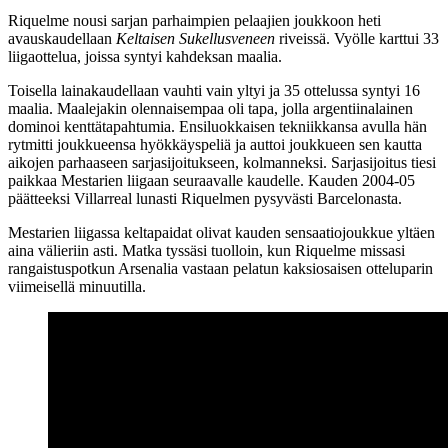
Riquelme nousi sarjan parhaimpien pelaajien joukkoon heti
avauskaudellaan
Keltaisen Sukellusveneen
riveissä. Vyölle karttui 33
liigaottelua, joissa syntyi kahdeksan maalia.
Toisella lainakaudellaan vauhti vain yltyi ja 35 ottelussa syntyi 16
maalia. Maalejakin olennaisempaa oli tapa, jolla argentiinalainen
dominoi kenttätapahtumia. Ensiluokkaisen tekniikkansa avulla hän
rytmitti joukkueensa hyökkäyspeliä ja auttoi joukkueen sen kautta
aikojen parhaaseen sarjasijoitukseen, kolmanneksi. Sarjasijoitus tiesi
paikkaa Mestarien liigaan seuraavalle kaudelle. Kauden 2004-05
päätteeksi Villarreal lunasti Riquelmen pysyvästi Barcelonasta.
Mestarien liigassa keltapaidat olivat kauden sensaatiojoukkue yltäen
aina välieriin asti. Matka tyssäsi tuolloin, kun Riquelme missasi
rangaistuspotkun Arsenalia vastaan pelatun kaksiosaisen otteluparin
viimeisellä minuutilla.