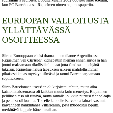
suurimmista seuroista. Lopulta kesällä 2002 odotettu siirto toteutui,
kun FC Barcelona sai Riquelmen nimen sopimuspaperiin.
EUROOPAN VALLOITUSTA
YLLÄTTÄVÄSSÄ
OSOITTEESSA
Siirtoa Eurooppaan edelsi dramaattinen tilanne Argentiinassa.
Riquelmen veli
Christian
kidnapattiin hieman ennen siirtoa ja hän
joutui maksamaan rikollisille lunnaat jotta tämä saatiin ehjänä
takaisin. Riquelme halusi tapauksen jälkeen mahdollisimman
pikaisesti kauas myrskyn silmästä ja tarttui Barcan tarjoamaan
sopimukseen.
Siirto Barcelonaan itsessään oli kirjoitettu tähtiin, mutta aika
katalonialaisseurassa oli kaikkea muuta kuin menestys. Riquelmen
pelillinen taso oli riittävä, mutta samalla joukkue pursusi tähtipelaajia
ja peliaika oli kortilla. Toiselle kaudelle Barcelona lainasi vastuuta
kaivanneen hankintansa Villarrealiin, josta muodostui lopulta
merkittävä kappale hänen urallaan.