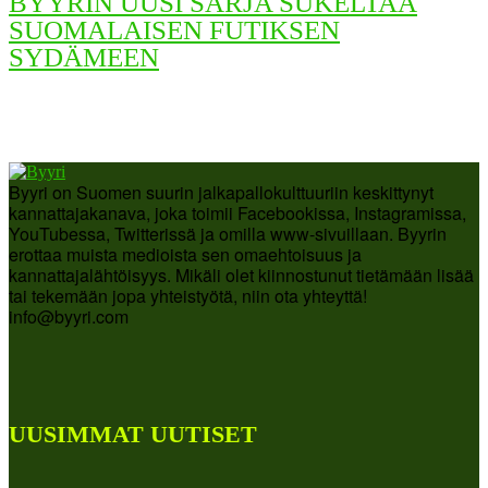
BYYRIN UUSI SARJA SUKELTAA
SUOMALAISEN FUTIKSEN
SYDÄMEEN
Byyri on Suomen suurin jalkapallokulttuuriin keskittynyt
kannattajakanava, joka toimii Facebookissa, Instagramissa,
YouTubessa, Twitterissä ja omilla www-sivuillaan. Byyrin
erottaa muista medioista sen omaehtoisuus ja
kannattajalähtöisyys. Mikäli olet kiinnostunut tietämään lisää
tai tekemään jopa yhteistyötä, niin ota yhteyttä!
info@byyri.com
UUSIMMAT UUTISET