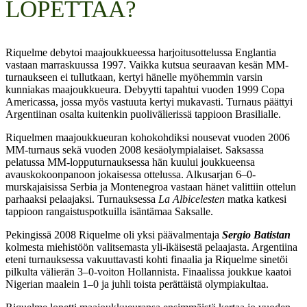
LOPETTAA?
Riquelme debytoi maajoukkueessa harjoitusottelussa Englantia
vastaan marraskuussa 1997. Vaikka kutsua seuraavan kesän MM-
turnaukseen ei tullutkaan, kertyi hänelle myöhemmin varsin
kunniakas maajoukkueura. Debyytti tapahtui vuoden 1999 Copa
Americassa, jossa myös vastuuta kertyi mukavasti. Turnaus päättyi
Argentiinan osalta kuitenkin puolivälierissä tappioon Brasilialle.
Riquelmen maajoukkueuran kohokohdiksi nousevat vuoden 2006
MM-turnaus sekä vuoden 2008 kesäolympialaiset. Saksassa
pelatussa MM-lopputurnauksessa hän kuului joukkueensa
avauskokoonpanoon jokaisessa ottelussa. Alkusarjan 6–0-
murskajaisissa Serbia ja Montenegroa vastaan hänet valittiin ottelun
parhaaksi pelaajaksi. Turnauksessa
La Albicelesten
matka katkesi
tappioon rangaistuspotkuilla isäntämaa Saksalle.
Pekingissä 2008 Riquelme oli yksi päävalmentaja
Sergio Batistan
kolmesta miehistöön valitsemasta yli-ikäisestä pelaajasta. Argentiina
eteni turnauksessa vakuuttavasti kohti finaalia ja Riquelme sinetöi
pilkulta välierän 3–0-voiton Hollannista. Finaalissa joukkue kaatoi
Nigerian maalein 1–0 ja juhli toista perättäistä olympiakultaa.