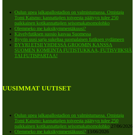
Oulun upea jalkapallostadion on valmistumassa. Omistaja
Tomi Kaismo: kannattajien toiveesta päätyyn tulee 250
paikkainen kotikannattajien seisomakatsomolohko
Olemmeko me kaksikymmentäkuusi?
Kävelyfutiksen suosio kasvaa Suomessa
Byyrin uusi sarja sukeltaa suomalaisen futiksen sydämeen
BYYRI ETSII YHDESSÄ GROOMIN KANSSA
SUOMEN KOMEINTA FUTISTUKKAA, FUTISVIIKSIÄ
TAI FUTISPARTAA!
UUSIMMAT UUTISET
Oulun upea jalkapallostadion on valmistumassa. Omistaja
Tomi Kaismo: kannattajien toiveesta päätyyn tulee 250
paikkainen kotikannattajien seisomakatsomolohko
27/06/2026
Olemmeko me kaksikymmentäkuusi?
13/06/2026