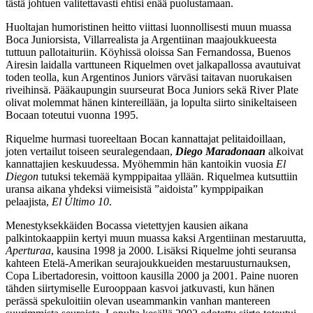
tästä johtuen valitettavasti ehtisi enää puolustamaan.
Huoltajan humoristinen heitto viittasi luonnollisesti muun muassa
Boca Juniorsista, Villarrealista ja Argentiinan maajoukkueesta
tuttuun pallotaituriin. Köyhissä oloissa San Fernandossa, Buenos
Airesin laidalla varttuneen Riquelmen ovet jalkapallossa avautuivat
toden teolla, kun Argentinos Juniors värväsi taitavan nuorukaisen
riveihinsä. Pääkaupungin suurseurat Boca Juniors sekä River Plate
olivat molemmat hänen kintereillään, ja lopulta siirto sinikeltaiseen
Bocaan toteutui vuonna 1995.
Riquelme hurmasi tuoreeltaan Bocan kannattajat pelitaidoillaan,
joten vertailut toiseen seuralegendaan,
Diego Maradonaan
alkoivat
kannattajien keskuudessa. Myöhemmin hän kantoikin vuosia
El
Diegon
tutuksi tekemää kymppipaitaa yllään. Riquelmea kutsuttiin
uransa aikana yhdeksi viimeisistä ”aidoista” kymppipaikan
pelaajista,
El Último 10
.
Menestyksekkäiden Bocassa vietettyjen kausien aikana
palkintokaappiin kertyi muun muassa kaksi Argentiinan mestaruutta,
Aperturaa
, kausina 1998 ja 2000. Lisäksi Riquelme johti seuransa
kahteen Etelä-Amerikan seurajoukkueiden mestaruusturnauksen,
Copa Libertadoresin, voittoon kausilla 2000 ja 2001. Paine nuoren
tähden siirtymiselle Eurooppaan kasvoi jatkuvasti, kun hänen
perässä spekuloitiin olevan useammankin vanhan mantereen