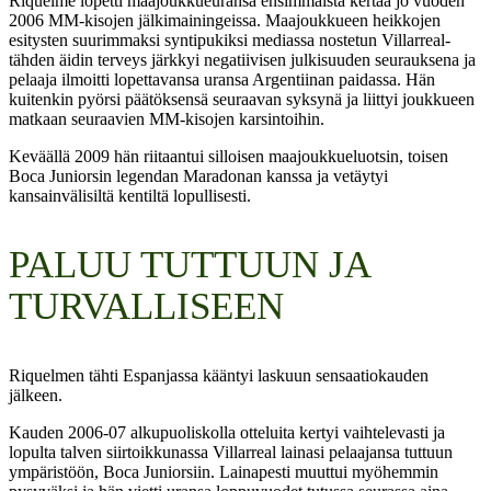
Riquelme lopetti maajoukkueuransa ensimmäistä kertaa jo vuoden
2006 MM-kisojen jälkimainingeissa. Maajoukkueen heikkojen
esitysten suurimmaksi syntipukiksi mediassa nostetun Villarreal-
tähden äidin terveys järkkyi negatiivisen julkisuuden seurauksena ja
pelaaja ilmoitti lopettavansa uransa Argentiinan paidassa. Hän
kuitenkin pyörsi päätöksensä seuraavan syksynä ja liittyi joukkueen
matkaan seuraavien MM-kisojen karsintoihin.
Keväällä 2009 hän riitaantui silloisen maajoukkueluotsin, toisen
Boca Juniorsin legendan Maradonan kanssa ja vetäytyi
kansainvälisiltä kentiltä lopullisesti.
PALUU TUTTUUN JA
TURVALLISEEN
Riquelmen tähti Espanjassa kääntyi laskuun sensaatiokauden
jälkeen.
Kauden 2006-07 alkupuoliskolla otteluita kertyi vaihtelevasti ja
lopulta talven siirtoikkunassa Villarreal lainasi pelaajansa tuttuun
ympäristöön, Boca Juniorsiin. Lainapesti muuttui myöhemmin