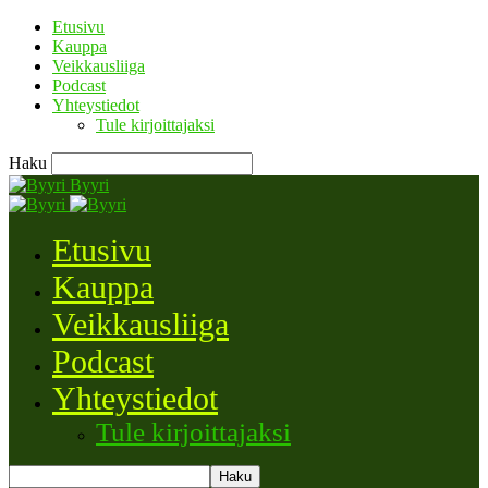
Etusivu
Kauppa
Veikkausliiga
Podcast
Yhteystiedot
Tule kirjoittajaksi
Haku
Byyri
Etusivu
Kauppa
Veikkausliiga
Podcast
Yhteystiedot
Tule kirjoittajaksi