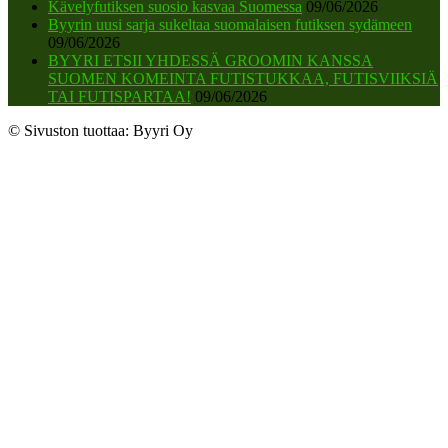
Kävelyfutiksen suosio kasvaa Suomessa
09/06/2026
Byyrin uusi sarja sukeltaa suomalaisen futiksen sydämeen
09/06/2026
BYYRI ETSII YHDESSÄ GROOMIN KANSSA
SUOMEN KOMEINTA FUTISTUKKAA, FUTISVIIKSIÄ
TAI FUTISPARTAA!
09/06/2026
© Sivuston tuottaa: Byyri Oy