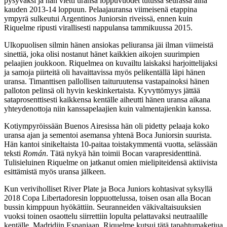
pysyväksi ja hän vietti uransa loppuvuodet tutussa seurassa aina
kauden 2013-14 loppuun. Pelaajauransa viimeisenä etappina
ympyrä sulkeutui Argentinos Juniorsin riveissä, ennen kuin
Riquelme ripusti virallisesti nappulansa tammikuussa 2015.
Ulkopuolisen silmin hänen ansiokas peliuransa jäi ilman viimeistä
sinettiä, joka olisi nostanut hänet kaikkien aikojen suurimpien
pelaajien joukkoon. Riquelmea on kuvailtu laiskaksi harjoittelijaksi
ja samoja piirteitä oli havaittavissa myös pelikentällä läpi hänen
uransa. Timanttisen pallollisen taituruutensa vastapainoksi hänen
palloton pelinsä oli hyvin keskinkertaista. Kyvyttömyys jättää
sataprosenttisesti kaikkensa kentälle aiheutti hänen uransa aikana
yhteydenottoja niin kanssapelaajien kuin valmentajienkin kanssa.
Kotiympyröissään Buenos Airesissa hän oli pidetty pelaaja koko
uransa ajan ja sementoi asemansa yhtenä Boca Juniorsin suurista.
Hän kantoi sinikeltaista 10-paitaa toistakymmentä vuotta, selässään
teksti
Román
. Tätä nykyä hän toimii Bocan varapresidenttinä.
Tulisieluinen Riquelme on jatkanut omien mielipiteidensä aktiivista
esittämistä myös uransa jälkeen.
Kun veriviholliset River Plate ja Boca Juniors kohtasivat syksyllä
2018 Copa Libertadoresin loppuottelussa, toisen osan alla Bocan
bussin kimppuun hyökättiin. Seuranneiden väkivaltaisuuksien
vuoksi toinen osaottelu siirrettiin lopulta pelattavaksi neutraalille
kentälle, Madridiin Espanjaan. Riquelme kutsui tätä tapahtumaketjua